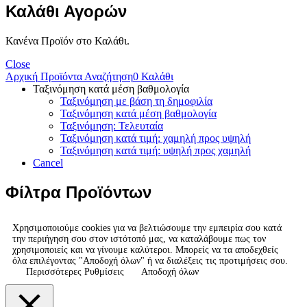
Καλάθι Αγορών
Κανένα Προϊόν στο Καλάθι.
Close
Αρχική
Προϊόντα
Αναζήτηση
0
Καλάθι
Ταξινόμηση κατά μέση βαθμολογία
Ταξινόμηση με βάση τη δημοφιλία
Ταξινόμηση κατά μέση βαθμολογία
Ταξινόμηση: Τελευταία
Ταξινόμηση κατά τιμή: χαμηλή προς υψηλή
Ταξινόμηση κατά τιμή: υψηλή προς χαμηλή
Cancel
Φίλτρα Προϊόντων
Χρησιμοποιούμε cookies για να βελτιώσουμε την εμπειρία σου κατά
την περιήγηση σου στον ιστότοπό μας, να καταλάβουμε πως τον
χρησιμοποιείς και να γίνουμε καλύτεροι. Μπορείς να τα αποδεχθείς
όλα επιλέγοντας "Αποδοχή όλων" ή να διαλέξεις τις προτιμήσεις σου.
Περισσότερες Ρυθμίσεις
Αποδοχή όλων