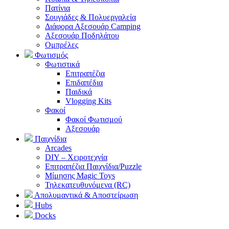
Πατίνια
Σουγιάδες & Πολυεργαλεία
Διάφορα Αξεσουάρ Camping
Αξεσουάρ Ποδηλάτου
Ομπρέλες
Φωτισμός
Φωτιστικά
Επιτραπέζια
Επιδαπέδια
Παιδικά
Vlogging Kits
Φακοί
Φακοί Φωτισμού
Αξεσουάρ
Παιχνίδια
Arcades
DIY – Χειροτεχνία
Επιτραπέζια Παιχνίδια/Puzzle
Μίμησης Magic Toys
Τηλεκατευθυνόμενα (RC)
Απολυμαντικά & Αποστείρωση
Hubs
Docks