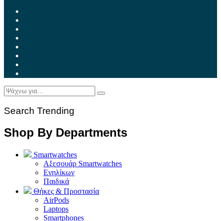
Search Trending
Shop By Departments
Smartwatches
Αξεσουάρ Smartwatches
Ενηλίκων
Παιδικά
Θήκες & Προστασία
AirPods
Laptops
Smartphones