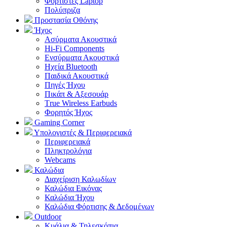
Φορτιστές Laptop
Πολύπριζα
Προστασία Οθόνης
Ήχος
Ασύρματα Ακουστικά
Hi-Fi Components
Ενσύρματα Ακουστικά
Ηχεία Bluetooth
Παιδικά Ακουστικά
Πηγές Ήχου
Πικάπ & Αξεσουάρ
Τrue Wireless Earbuds
Φορητός Ήχος
Gaming Corner
Υπολογιστές & Περιφερειακά
Περιφερειακά
Πληκτρολόγια
Webcams
Καλώδια
Διαχείριση Καλωδίων
Καλώδια Εικόνας
Καλώδια Ήχου
Καλώδια Φόρτισης & Δεδομένων
Outdoor
Κυάλια & Τηλεσκόπια