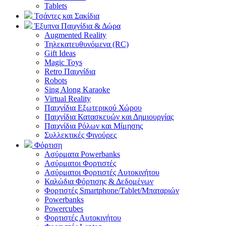
Tablets
Τσάντες και Σακίδια
Έξυπνα Παιχνίδια & Δώρα
Augmented Reality
Τηλεκατευθυνόμενα (RC)
Gift Ideas
Magic Toys
Retro Παιχνίδια
Robots
Sing Along Karaoke
Virtual Reality
Παιχνίδια Εξωτερικού Χώρου
Παιχνίδια Κατασκευών και Δημιουργίας
Παιχνίδια Ρόλων και Μίμησης
Συλλεκτικές Φιγούρες
Φόρτιση
Ασύρματα Powerbanks
Aσύρματοι Φορτιστές
Ασύρματοι Φορτιστές Αυτοκινήτου
Καλώδια Φόρτισης & Δεδομένων
Φορτιστές Smartphone/Tablet/Μπαταριών
Powerbanks
Powercubes
Φορτιστές Αυτοκινήτου