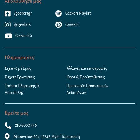
Ακολούθησε μας
/geekersgr
Geekers Playlist
@geekers
Geekers
GeekersGr
Πληροφορίες
Σχετικά με Εμάς
Αλλαγές και επιστροφές
Συχνές Ερωτήσεις
Όροι & Προϋποθέσεις
Τρόποι Πληρωμής &
Προστασία Προσωπικών
Αποστολής
Δεδομένων
Βρείτε μας
210 6000 456
Μεσογείων 507, 15343, Αγία Παρασκευή