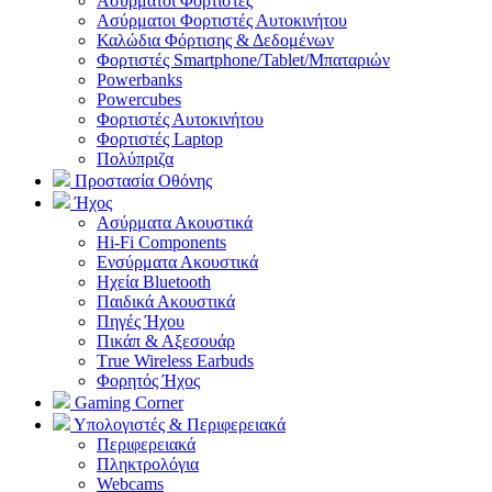
Aσύρματοι Φορτιστές
Ασύρματοι Φορτιστές Αυτοκινήτου
Καλώδια Φόρτισης & Δεδομένων
Φορτιστές Smartphone/Tablet/Μπαταριών
Powerbanks
Powercubes
Φορτιστές Αυτοκινήτου
Φορτιστές Laptop
Πολύπριζα
Προστασία Οθόνης
Ήχος
Ασύρματα Ακουστικά
Hi-Fi Components
Ενσύρματα Ακουστικά
Ηχεία Bluetooth
Παιδικά Ακουστικά
Πηγές Ήχου
Πικάπ & Αξεσουάρ
Τrue Wireless Earbuds
Φορητός Ήχος
Gaming Corner
Υπολογιστές & Περιφερειακά
Περιφερειακά
Πληκτρολόγια
Webcams