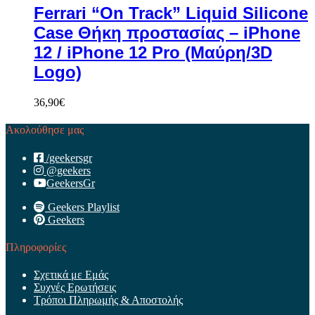
Ferrari “On Track” Liquid Silicone
Case Θήκη προστασίας – iPhone
12 / iPhone 12 Pro (Μαύρη/3D
Logo)
36,90
€
Ακολούθησε μας
/geekersgr
@geekers
GeekersGr
Geekers Playlist
Geekers
Πληροφορίες
Σχετικά με Εμάς
Συχνές Ερωτήσεις
Τρόποι Πληρωμής & Αποστολής