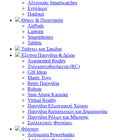
Αξεσουάρ Smartwatches
Ενηλίκων
Παιδικά
Θήκες & Προστασία
AirPods
Laptops
Smartphones
Tablets
Τσάντες και Σακίδια
Έξυπνα Παιχνίδια & Δώρα
Augmented Reality
Τηλεκατευθυνόμενα (RC)
Gift Ideas
Magic Toys
Retro Παιχνίδια
Robots
Sing Along Karaoke
Virtual Reality
Παιχνίδια Εξωτερικού Χώρου
Παιχνίδια Κατασκευών και Δημιουργίας
Παιχνίδια Ρόλων και Μίμησης
Συλλεκτικές Φιγούρες
Φόρτιση
Ασύρματα Powerbanks