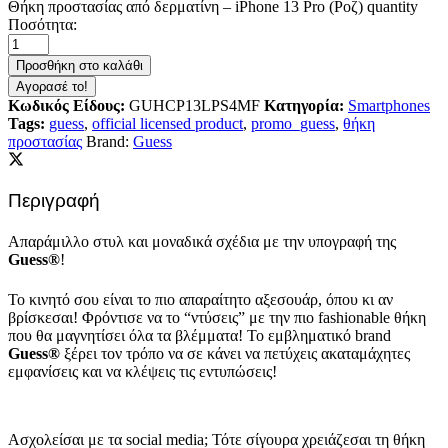
Θήκη προστασίας από δερματίνη – iPhone 13 Pro (Ροζ) quantity
Ποσότητα:
Προσθήκη στο καλάθι
Αγορασέ το!
Κωδικός Είδους:
GUHCP13LPS4MF
Κατηγορία:
Smartphones
Tags:
guess
,
official licensed product
,
promo_guess
,
θήκη
προστασίας
Brand:
Guess
Περιγραφή
Απαράμιλλο στυλ και μοναδικά σχέδια με την υπογραφή της
Guess®
!
Το κινητό σου είναι το πιο απαραίτητο αξεσουάρ, όπου κι αν
βρίσκεσαι! Φρόντισε να το “ντύσεις” με την πιο fashionable θήκη
που θα μαγνητίσει όλα τα βλέμματα! Το εμβληματικό brand
Guess®
ξέρει τον τρόπο να σε κάνει να πετύχεις ακαταμάχητες
εμφανίσεις και να κλέψεις τις εντυπώσεις!
Ασχολείσαι με τα social media; Τότε σίγουρα χρειάζεσαι τη θήκη