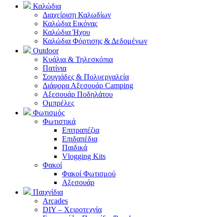
Καλώδια
Διαχείριση Καλωδίων
Καλώδια Εικόνας
Καλώδια Ήχου
Καλώδια Φόρτισης & Δεδομένων
Outdoor
Κυάλια & Τηλεσκόπια
Πατίνια
Σουγιάδες & Πολυεργαλεία
Διάφορα Αξεσουάρ Camping
Αξεσουάρ Ποδηλάτου
Ομπρέλες
Φωτισμός
Φωτιστικά
Επιτραπέζια
Επιδαπέδια
Παιδικά
Vlogging Kits
Φακοί
Φακοί Φωτισμού
Αξεσουάρ
Παιχνίδια
Arcades
DIY – Χειροτεχνία