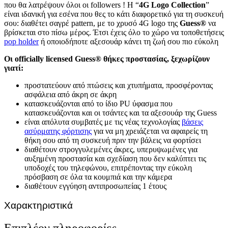
που θα λατρέψουν όλοι οι followers ! Η “
4G Logo Collection
”
είναι ιδανική για εσένα που θες το κάτι διαφορετικό για τη συσκευή
σου: διαθέτει σαγρέ pattern, με το χρυσό 4G logo της
Guess®
να
βρίσκεται στο πίσω μέρος. Έτσι έχεις όλο το χώρο να τοποθετήσεις
pop holder
ή οποιοδήποτε αξεσουάρ κάνει τη ζωή σου πιο εύκολη
Οι officially licensed Guess® θήκες προστασίας, ξεχωρίζουν
γιατί:
προστατεύουν από πτώσεις και χτυπήματα, προσφέροντας
ασφάλεια από άκρη σε άκρη
κατασκευάζονται από το ίδιο PU ύφασμα που
κατασκευάζονται και οι τσάντες και τα αξεσουάρ της Guess
είναι απόλυτα συμβατές με τις νέας τεχνολογίας
βάσεις
ασύρματης φόρτισης
για να μη χρειάζεται να αφαιρείς τη
θήκη σου από τη συσκευή πριν την βάλεις να φορτίσει
διαθέτουν στρογγυλεμένες άκρες, υπερυψωμένες για
αυξημένη προστασία και σχεδίαση που δεν καλύπτει τις
υποδοχές του τηλεφώνου, επιτρέποντας την εύκολη
πρόσβαση σε όλα τα κουμπιά και την κάμερα
διαθέτουν εγγύηση αντιπροσωπείας 1 έτους
Χαρακτηριστικά