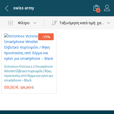
swiss army
0
Φίλτρο
Ταξινόμηση κατά τιμή: χαμηλή προς υψηλή
-
15
%
Victorinox Victoria 2.0 Smartphone
Wristlet Ελβετικό πορτοφόλι / θήκη
προστασίας από δέρμα και nylon για
smartphone – Black
99,90
€
116,90
€