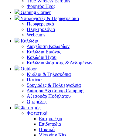
Τrue Wireless Earbuds
Φορητός Ήχος
Gaming Corner
Υπολογιστές & Περιφερειακά
Περιφερειακά
Πληκτρολόγια
Webcams
Καλώδια
Διαχείριση Καλωδίων
Καλώδια Εικόνας
Καλώδια Ήχου
Καλώδια Φόρτισης & Δεδομένων
Outdoor
Κυάλια & Τηλεσκόπια
Πατίνια
Σουγιάδες & Πολυεργαλεία
Διάφορα Αξεσουάρ Camping
Αξεσουάρ Ποδηλάτου
Ομπρέλες
Φωτισμός
Φωτιστικά
Επιτραπέζια
Επιδαπέδια
Παιδικά
Vlogging Kits