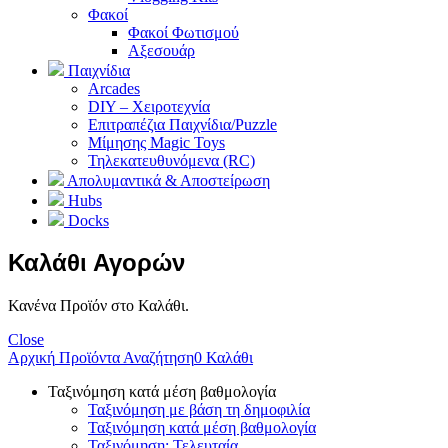
Φακοί
Φακοί Φωτισμού
Αξεσουάρ
Παιχνίδια
Arcades
DIY – Χειροτεχνία
Επιτραπέζια Παιχνίδια/Puzzle
Μίμησης Magic Toys
Τηλεκατευθυνόμενα (RC)
Απολυμαντικά & Αποστείρωση
Hubs
Docks
Καλάθι Αγορών
Κανένα Προϊόν στο Καλάθι.
Close
Αρχική
Προϊόντα
Αναζήτηση
0
Καλάθι
Ταξινόμηση κατά μέση βαθμολογία
Ταξινόμηση με βάση τη δημοφιλία
Ταξινόμηση κατά μέση βαθμολογία
Ταξινόμηση: Τελευταία