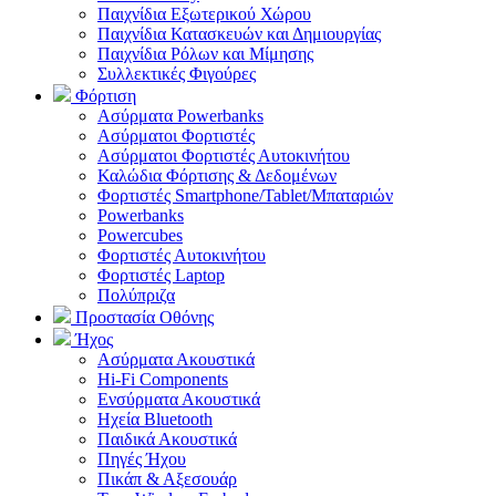
Παιχνίδια Εξωτερικού Χώρου
Παιχνίδια Κατασκευών και Δημιουργίας
Παιχνίδια Ρόλων και Μίμησης
Συλλεκτικές Φιγούρες
Φόρτιση
Ασύρματα Powerbanks
Aσύρματοι Φορτιστές
Ασύρματοι Φορτιστές Αυτοκινήτου
Καλώδια Φόρτισης & Δεδομένων
Φορτιστές Smartphone/Tablet/Μπαταριών
Powerbanks
Powercubes
Φορτιστές Αυτοκινήτου
Φορτιστές Laptop
Πολύπριζα
Προστασία Οθόνης
Ήχος
Ασύρματα Ακουστικά
Hi-Fi Components
Ενσύρματα Ακουστικά
Ηχεία Bluetooth
Παιδικά Ακουστικά
Πηγές Ήχου
Πικάπ & Αξεσουάρ