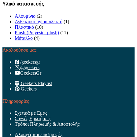
Υλικό κατασκευής
Αλουμίνιο
(2)
Ανθεκτικό nylon πλεκτό
(1)
Πλαστικό
(10)
Plush (Polyester plush)
(11)
Μέταλλο
(4)
Ακολούθησε μας
/geekersgr
@geekers
GeekersGr
Geekers Playlist
Geekers
Πληροφορίες
Σχετικά με Εμάς
Συχνές Ερωτήσεις
Τρόποι Πληρωμής & Αποστολής
Αλλαγές και επιστροφές