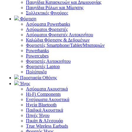
Παιχνίδια Κατασκευών και Δημιουργίας
Παιχνίδια Ρόλων και Μίμησης
Συλλεκτικές Φιγούρες
Φόρτιση
Ασύρματα Powerbanks
Aσύρματοι Φορτιστές
Ασύρματοι Φορτιστές Αυτοκινήτου
Καλώδια Φόρτισης & Δεδομένων
Φορτιστές Smartphone/Tablet/Μπαταριών
Powerbanks
Powercubes
Φορτιστές Αυτοκινήτου
Φορτιστές Laptop
Πολύπριζα
Προστασία Οθόνης
Ήχος
Ασύρματα Ακουστικά
Hi-Fi Components
Ενσύρματα Ακουστικά
Ηχεία Bluetooth
Παιδικά Ακουστικά
Πηγές Ήχου
Πικάπ & Αξεσουάρ
Τrue Wireless Earbuds
Φορητός Ήχος