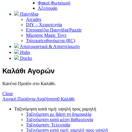
Φακοί Φωτισμού
Αξεσουάρ
Παιχνίδια
Arcades
DIY – Χειροτεχνία
Επιτραπέζια Παιχνίδια/Puzzle
Μίμησης Magic Toys
Τηλεκατευθυνόμενα (RC)
Απολυμαντικά & Αποστείρωση
Hubs
Docks
Καλάθι Αγορών
Κανένα Προϊόν στο Καλάθι.
Close
Αρχική
Προϊόντα
Αναζήτηση
0
Καλάθι
Ταξινόμηση κατά τιμή: υψηλή προς χαμηλή
Ταξινόμηση με βάση τη δημοφιλία
Ταξινόμηση κατά μέση βαθμολογία
Ταξινόμηση: Τελευταία
Ταξινόμηση κατά τιμή: χαμηλή προς υψηλή