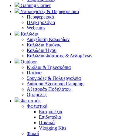
Gaming Corner
Υπολογιστές & Περιφερειακά
Περιφερειακά
Πληκτρολόγια
Webcams
Καλώδια
Διαχείριση Καλωδίων
Καλώδια Εικόνας
Καλώδια Ήχου
Καλώδια Φόρτισης & Δεδομένων
Outdoor
Κυάλια & Τηλεσκόπια
Πατίνια
Σουγιάδες & Πολυεργαλεία
Διάφορα Αξεσουάρ Camping
Αξεσουάρ Ποδηλάτου
Ομπρέλες
Φωτισμός
Φωτιστικά
Επιτραπέζια
Επιδαπέδια
Παιδικά
Vlogging Kits
Φακοί