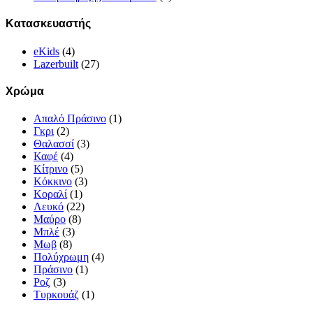
Κατασκευαστής
eKids
(4)
Lazerbuilt
(27)
Χρώμα
Απαλό Πράσινο
(1)
Γκρι
(2)
Θαλασσί
(3)
Καφέ
(4)
Κίτρινο
(5)
Κόκκινο
(3)
Κοραλί
(1)
Λευκό
(22)
Μαύρο
(8)
Μπλέ
(3)
Μωβ
(8)
Πολύχρωμη
(4)
Πράσινο
(1)
Ροζ
(3)
Τυρκουάζ
(1)