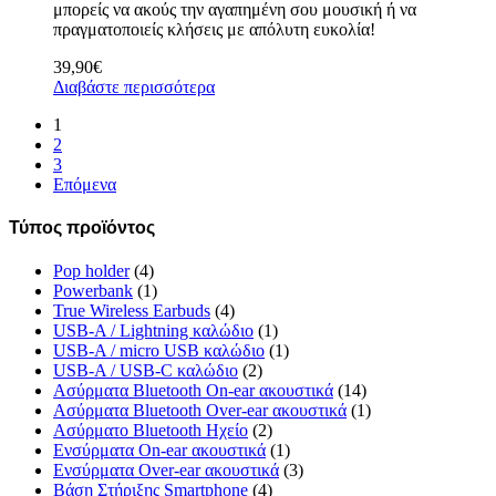
μπορείς να ακούς την αγαπημένη σου μουσική ή να
πραγματοποιείς κλήσεις με απόλυτη ευκολία!
39,90
€
Διαβάστε περισσότερα
1
2
3
Επόμενα
Τύπος προϊόντος
Pop holder
(4)
Powerbank
(1)
True Wireless Earbuds
(4)
USB-A / Lightning καλώδιο
(1)
USB-A / micro USB καλώδιο
(1)
USB-A / USB-C καλώδιο
(2)
Ασύρματα Bluetooth On-ear ακουστικά
(14)
Ασύρματα Bluetooth Over-ear ακουστικά
(1)
Ασύρματο Bluetooth Ηχείο
(2)
Ενσύρματα On-ear ακουστικά
(1)
Ενσύρματα Over-ear ακουστικά
(3)
Βάση Στήριξης Smartphone
(4)