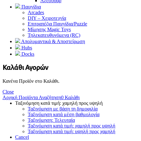
Αξεσουάρ
Παιχνίδια
Arcades
DIY – Χειροτεχνία
Επιτραπέζια Παιχνίδια/Puzzle
Μίμησης Magic Toys
Τηλεκατευθυνόμενα (RC)
Απολυμαντικά & Αποστείρωση
Hubs
Docks
Καλάθι Αγορών
Κανένα Προϊόν στο Καλάθι.
Close
Αρχική
Προϊόντα
Αναζήτηση
0
Καλάθι
Ταξινόμηση κατά τιμή: χαμηλή προς υψηλή
Ταξινόμηση με βάση τη δημοφιλία
Ταξινόμηση κατά μέση βαθμολογία
Ταξινόμηση: Τελευταία
Ταξινόμηση κατά τιμή: χαμηλή προς υψηλή
Ταξινόμηση κατά τιμή: υψηλή προς χαμηλή
Cancel