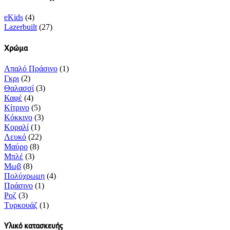
eKids
(4)
Lazerbuilt
(27)
Χρώμα
Απαλό Πράσινο
(1)
Γκρι
(2)
Θαλασσί
(3)
Καφέ
(4)
Κίτρινο
(5)
Κόκκινο
(3)
Κοραλί
(1)
Λευκό
(22)
Μαύρο
(8)
Μπλέ
(3)
Μωβ
(8)
Πολύχρωμη
(4)
Πράσινο
(1)
Ροζ
(3)
Τυρκουάζ
(1)
Υλικό κατασκευής