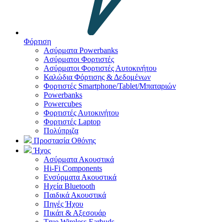
Φόρτιση
Ασύρματα Powerbanks
Aσύρματοι Φορτιστές
Ασύρματοι Φορτιστές Αυτοκινήτου
Καλώδια Φόρτισης & Δεδομένων
Φορτιστές Smartphone/Tablet/Μπαταριών
Powerbanks
Powercubes
Φορτιστές Αυτοκινήτου
Φορτιστές Laptop
Πολύπριζα
Προστασία Οθόνης
Ήχος
Ασύρματα Ακουστικά
Hi-Fi Components
Ενσύρματα Ακουστικά
Ηχεία Bluetooth
Παιδικά Ακουστικά
Πηγές Ήχου
Πικάπ & Αξεσουάρ
Τrue Wireless Earbuds