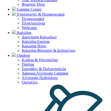
Φορητός Ήχος
Gaming Corner
Υπολογιστές & Περιφερειακά
Περιφερειακά
Πληκτρολόγια
Webcams
Καλώδια
Διαχείριση Καλωδίων
Καλώδια Εικόνας
Καλώδια Ήχου
Καλώδια Φόρτισης & Δεδομένων
Outdoor
Κυάλια & Τηλεσκόπια
Πατίνια
Σουγιάδες & Πολυεργαλεία
Διάφορα Αξεσουάρ Camping
Αξεσουάρ Ποδηλάτου
Ομπρέλες