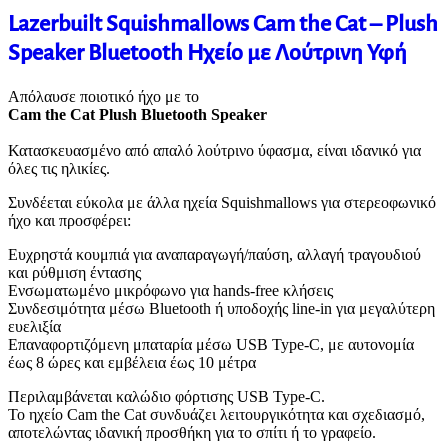
Lazerbuilt Squishmallows Cam the Cat – Plush
Speaker Bluetooth Ηχείο με Λούτρινη Υφή
Απόλαυσε ποιοτικό ήχο με το
Cam the Cat Plush Bluetooth Speaker
Κατασκευασμένο από απαλό λούτρινο ύφασμα, είναι ιδανικό για
όλες τις ηλικίες.
Συνδέεται εύκολα με άλλα ηχεία Squishmallows για στερεοφωνικό
ήχο και προσφέρει:
Ευχρηστά κουμπιά για αναπαραγωγή/παύση, αλλαγή τραγουδιού
και ρύθμιση έντασης
Ενσωματωμένο μικρόφωνο για hands-free κλήσεις
Συνδεσιμότητα μέσω Bluetooth ή υποδοχής line-in για μεγαλύτερη
ευελιξία
Επαναφορτιζόμενη μπαταρία μέσω USB Type-C, με αυτονομία
έως 8 ώρες και εμβέλεια έως 10 μέτρα
Περιλαμβάνεται καλώδιο φόρτισης USB Type-C.
Το ηχείο Cam the Cat συνδυάζει λειτουργικότητα και σχεδιασμό,
αποτελώντας ιδανική προσθήκη για το σπίτι ή το γραφείο.