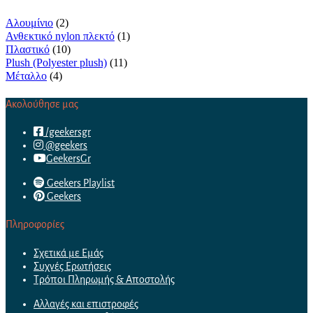
Αλουμίνιο
(2)
Ανθεκτικό nylon πλεκτό
(1)
Πλαστικό
(10)
Plush (Polyester plush)
(11)
Μέταλλο
(4)
Ακολούθησε μας
/geekersgr
@geekers
GeekersGr
Geekers Playlist
Geekers
Πληροφορίες
Σχετικά με Εμάς
Συχνές Ερωτήσεις
Τρόποι Πληρωμής & Αποστολής
Αλλαγές και επιστροφές