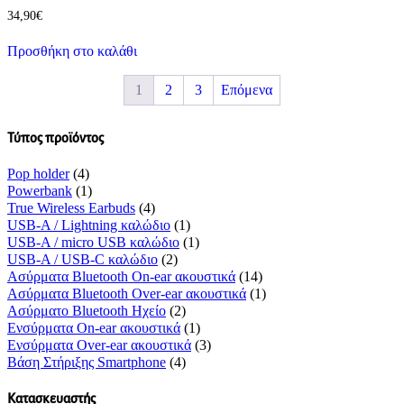
34,90
€
Προσθήκη στο καλάθι
1
2
3
Επόμενα
Τύπος προϊόντος
Pop holder
(4)
Powerbank
(1)
True Wireless Earbuds
(4)
USB-A / Lightning καλώδιο
(1)
USB-A / micro USB καλώδιο
(1)
USB-A / USB-C καλώδιο
(2)
Ασύρματα Bluetooth On-ear ακουστικά
(14)
Ασύρματα Bluetooth Over-ear ακουστικά
(1)
Ασύρματο Bluetooth Ηχείο
(2)
Ενσύρματα On-ear ακουστικά
(1)
Ενσύρματα Over-ear ακουστικά
(3)
Βάση Στήριξης Smartphone
(4)
Κατασκευαστής