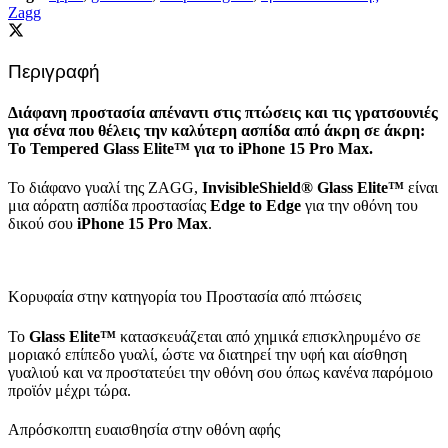
Zagg
Περιγραφή
Διάφανη προστασία απέναντι στις πτώσεις και τις γρατσουνιές
για σένα που θέλεις την καλύτερη ασπίδα από άκρη σε άκρη:
Το Tempered Glass
Elite™
για το iPhone 15 Pro Max.
Το διάφανο γυαλί της ZAGG,
InvisibleShield® Glass Elite™
είναι
μια αόρατη ασπίδα προστασίας
Edge to Edge
για την οθόνη του
δικού σου
iPhone 15 Pro Max
.
Κορυφαία στην κατηγορία του Προστασία από πτώσεις
Το
Glass
Elite
™
κατασκευάζεται από χημικά επισκληρυμένο σε
μοριακό επίπεδο γυαλί, ώστε να διατηρεί την υφή και αίσθηση
γυαλιού και να προστατεύει την οθόνη σου όπως κανένα παρόμοιο
προϊόν μέχρι τώρα.
Απρόσκοπτη ευαισθησία στην οθόνη αφής