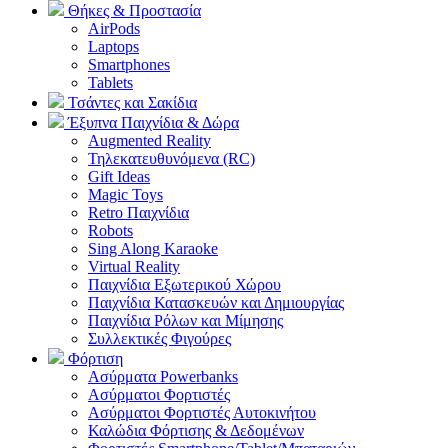
Θήκες & Προστασία
AirPods
Laptops
Smartphones
Tablets
Τσάντες και Σακίδια
Έξυπνα Παιχνίδια & Δώρα
Augmented Reality
Τηλεκατευθυνόμενα (RC)
Gift Ideas
Magic Toys
Retro Παιχνίδια
Robots
Sing Along Karaoke
Virtual Reality
Παιχνίδια Εξωτερικού Χώρου
Παιχνίδια Κατασκευών και Δημιουργίας
Παιχνίδια Ρόλων και Μίμησης
Συλλεκτικές Φιγούρες
Φόρτιση
Ασύρματα Powerbanks
Aσύρματοι Φορτιστές
Ασύρματοι Φορτιστές Αυτοκινήτου
Καλώδια Φόρτισης & Δεδομένων