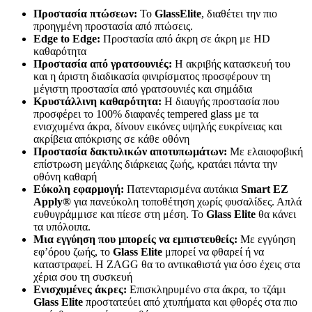
Προστασία πτώσεων:
Το
Glass
Elite
, διαθέτει την πιο
προηγμένη προστασία από πτώσεις.
Edge
to
Edge
:
Προστασία από άκρη σε άκρη με HD
καθαρότητα
Προστασία από γρατσουνιές:
Η ακριβής κατασκευή του
και η άριστη διαδικασία φινιρίσματος προσφέρουν τη
μέγιστη προστασία από γρατσουνιές και σημάδια
Κρυστάλλινη καθαρότητα:
Η διαυγής προστασία που
προσφέρει το 100% διαφανές tempered glass με τα
ενισχυμένα άκρα, δίνουν εικόνες υψηλής ευκρίνειας και
ακρίβεια απόκρισης σε κάθε οθόνη
Προστασία δακτυλικών αποτυπωμάτων:
Με ελαιοφοβική
επίστρωση μεγάλης διάρκειας ζωής, κρατάει πάντα την
οθόνη καθαρή
Εύκολη εφαρμογή:
Πατενταρισμένα αυτάκια
Smart
EZ
Apply
®
για πανεύκολη τοποθέτηση χωρίς φυσαλίδες. Απλά
ευθυγράμμισε και πίεσε στη μέση. Το
Glass Elite
θα κάνει
τα υπόλοιπα.
Μια εγγύηση που μπορείς να εμπιστευθείς:
Με εγγύηση
εφ’όρου ζωής, το
Glass
Elite
μπορεί να φθαρεί ή να
καταστραφεί. Η ZAGG θα το αντικαθιστά για όσο έχεις στα
χέρια σου τη συσκευή
Ενισχυμένες άκρες:
Επισκληρυμένο στα άκρα, το τζάμι
Glass
Elite
προστατεύει από χτυπήματα και φθορές στα πιο