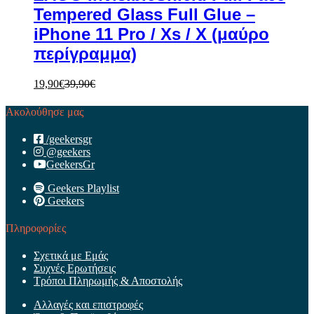
Tempered Glass Full Glue –
iPhone 11 Pro / Xs / X (μαύρο
περίγραμμα)
19,90
€
39,90
€
Ακολούθησε μας
/geekersgr
@geekers
GeekersGr
Geekers Playlist
Geekers
Πληροφορίες
Σχετικά με Εμάς
Συχνές Ερωτήσεις
Τρόποι Πληρωμής & Αποστολής
Αλλαγές και επιστροφές