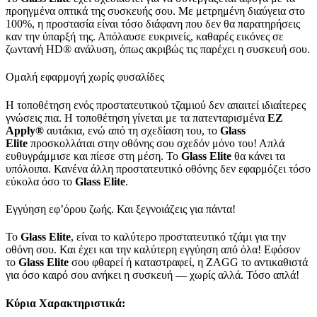
προηγμένα οπτικά της συσκευής σου. Με μετρημένη διαύγεια στο
100%, η προστασία είναι τόσο διάφανη που δεν θα παρατηρήσεις
καν την ύπαρξή της. Απόλαυσε ευκρινείς, καθαρές εικόνες σε
ζωντανή HD® ανάλυση, όπως ακριβώς τις παρέχει η συσκευή σου.
Ομαλή εφαρμογή χωρίς φυσαλίδες
Η τοποθέτηση ενός προστατευτικού τζαμιού δεν απαιτεί ιδιαίτερες
γνώσεις πια. Η τοποθέτηση γίνεται με τα πατενταρισμένα
EZ
Apply
®
αυτάκια, ενώ από τη σχεδίαση του, το
Glass
Elite
προσκολλάται στην οθόνης σου σχεδόν μόνο του! Απλά
ευθυγράμμισε και πίεσε στη μέση. Το
Glass
Elite
θα κάνει τα
υπόλοιπα. Κανένα άλλη προστατευτικό οθόνης δεν εφαρμόζει τόσο
εύκολα όσο το
Glass
Elite
.
Εγγύηση εφ’όρου ζωής. Και ξεγνοιάζεις για πάντα!
Το
Glass
Elite
, είναι το καλύτερο προστατευτικό τζάμι για την
οθόνη σου. Και έχει και την καλύτερη εγγύηση από όλα! Εφόσον
το
Glass
Elite
σου φθαρεί ή καταστραφεί, η ZAGG το αντικαθιστά
για όσο καιρό σου ανήκει η συσκευή — χωρίς αλλά. Τόσο απλά!
Κύρια Χαρακτηριστικά: