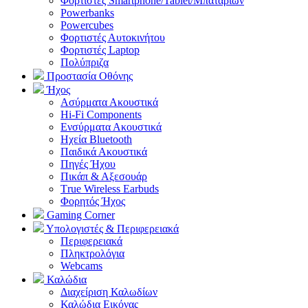
Φορτιστές Smartphone/Tablet/Μπαταριών
Powerbanks
Powercubes
Φορτιστές Αυτοκινήτου
Φορτιστές Laptop
Πολύπριζα
Προστασία Οθόνης
Ήχος
Ασύρματα Ακουστικά
Hi-Fi Components
Ενσύρματα Ακουστικά
Ηχεία Bluetooth
Παιδικά Ακουστικά
Πηγές Ήχου
Πικάπ & Αξεσουάρ
Τrue Wireless Earbuds
Φορητός Ήχος
Gaming Corner
Υπολογιστές & Περιφερειακά
Περιφερειακά
Πληκτρολόγια
Webcams
Καλώδια
Διαχείριση Καλωδίων
Καλώδια Εικόνας