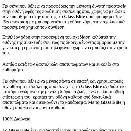
Για σένα που θέλεις να προσφέρεις την μέγιστη δυνατή προστασία
στην οθόνη αφής της πολύτιμης συσκευής σου, χωρίς να μειώσεις
την ευαισθησία στην αφή της, το
Glass
Elite
σου προσφέρει
την
ίδια
απόκριση με μια απροστάτευτη οθόνη χάρη στην σχολαστικά
προσεγμένη χημική του σύνθεση.
Επιπλέον χάρη στην προσεγμένη του σχεδίαση καλύπτει την
οθόνης της συσκευής σου έως τις άκρες, δένοντας όμορφα με την
γενικότερη εμφάνιση του τηλεφώνου χωρίς να εμποδίζει την χρήση
του.
Ασπίδα κατά των δακτυλικών αποτυπωμάτων και ευκολία στο
καθάρισμα
Για σένα που θέλεις να μένεις πάντα σε επαφή και χρησιμοποιείς
την οθόνη της συσκευής σου συνεχώς, το
Glass
Elite
σχεδιάστηκε
με κύριο γνώμονα την μεγάλη διάρκεια ζωής, ενώ η ελαιοφοβική
επίστρωση του, κρατάει την οθόνη καθαρή από δακτυλικά
αποτυπώματα και διευκολύνει το καθάρισμα. Με το
Glass
Elite
η
οθόνη σου θα είναι πάντα καθαρή!
100% Διαύγεια
Το
Glass
Elite
έχει σχεδιαστεί για να συνεργάζεται άψογα με τα