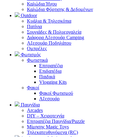
Καλώδια Ήχου
Καλώδια Φόρτισης & Δεδομένων
Outdoor
Κυάλια & Τηλεσκόπια
Πατίνια
Σουγιάδες & Πολυεργαλεία
Διάφορα Αξεσουάρ Camping
Αξεσουάρ Ποδηλάτου
Ομπρέλες
Φωτισμός
Φωτιστικά
Επιτραπέζια
Επιδαπέδια
Παιδικά
Vlogging Kits
Φακοί
Φακοί Φωτισμού
Αξεσουάρ
Παιχνίδια
Arcades
DIY – Χειροτεχνία
Επιτραπέζια Παιχνίδια/Puzzle
Μίμησης Magic Toys
Τηλεκατευθυνόμενα (RC)