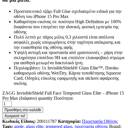
Με μια ματιά:
Προστατευτικό τζάμι Full Glue σχεδιασμένο ειδικά για την
οθόνη του iPhone 15 Pro Max
Καθαρότητα εικόνας σε ποιότητα High Definition με 100%
διαφάνεια που επιτρέπει την ιδανική, φυσική εμπειρία της
οθόνης
Πολύ λεπτό με πάχος μόλις 0,3 χιλιοστά είναι απόλυτα
ασφαλές χωρίς υποχωρήσεις στην ταχύτητα απόκρισης και
την ευαισθησία της οθόνης αφής
Υψηλή αντοχή και προστασία από γρατσουνιές – χάρη στην
σκληρότητα επιπέδου 9H και επιπλέον ελαιοφοβικό στρώμα
για αισθητά μειωμένα δακτυλικά ίχνη.
Περιλαμβάνει: 1x InvisibleShield® Glass Elite
™, Πανάκι
καθαρισμού οθόνης Wet/Dry, Κάρτα τοποθέτησης Squeeze
Card, Οδηγίες εύκολης εφαρμογής και stickers αφαίρεσης
σκόνης
ZAGG InvisibleShield Full Face Tempered Glass Elite – iPhone 15
Pro Max (διάφανο) quantity
Ποσότητα:
Προσθήκη στο καλάθι
Αγορασέ το!
Κωδικός Είδους:
200111787
Κατηγορία:
Προστασία Οθόνης
Tags:
apple
,
glass elite
,
tempered glass
,
προστασία οθόνης
Brand: