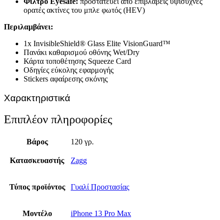
Φίλτρο
Eyesafe
:
προστατεύει από επιβλαβείς υψίσυχνες
ορατές ακτίνες του μπλε φωτός (HEV)
Περιλαμβάνει:
1x InvisibleShield® Glass Elite VisionGuard™
Πανάκι καθαρισμού οθόνης Wet/Dry
Κάρτα τοποθέτησης Squeeze Card
Οδηγίες εύκολης εφαρμογής
Stickers αφαίρεσης σκόνης
Χαρακτηριστικά
Επιπλέον πληροφορίες
Βάρος
120 γρ.
Κατασκευαστής
Zagg
Τύπος προϊόντος
Γυαλί Προστασίας
Μοντέλο
iPhone 13 Pro Max