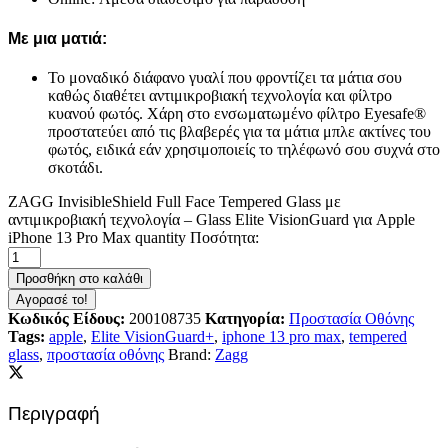
Με μια ματιά:
Το μοναδικό διάφανο γυαλί που φροντίζει τα μάτια σου
καθώς διαθέτει αντιμικροβιακή τεχνολογία και φίλτρο
κυανού φωτός. Χάρη στο ενσωματωμένο φίλτρο Eyesafe®
προστατεύει από τις βλαβερές για τα μάτια μπλε ακτίνες του
φωτός, ειδικά εάν χρησιμοποιείς το τηλέφωνό σου συχνά στο
σκοτάδι.
ZAGG InvisibleShield Full Face Tempered Glass με
αντιμικροβιακή τεχνολογία – Glass Elite VisionGuard για Apple
iPhone 13 Pro Max quantity
Ποσότητα:
Προσθήκη στο καλάθι
Αγορασέ το!
Κωδικός Είδους:
200108735
Κατηγορία:
Προστασία Οθόνης
Tags:
apple
,
Elite VisionGuard+
,
iphone 13 pro max
,
tempered
glass
,
προστασία οθόνης
Brand:
Zagg
Περιγραφή