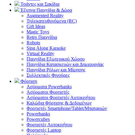
Τσάντες και Σακίδια
Έξυπνα Παιχνίδια & Δώρα
Augmented Reality
Τηλεκατευθυνόμενα (RC)
Gift Ideas
Magic Toys
Retro Παιχνίδια
Robots
Sing Along Karaoke
Virtual Reality
Παιχνίδια Εξωτερικού Χώρου
Παιχνίδια Κατασκευών και Δημιουργίας
Παιχνίδια Ρόλων και Μίμησης
Συλλεκτικές Φιγούρες
Φόρτιση
Ασύρματα Powerbanks
Aσύρματοι Φορτιστές
Ασύρματοι Φορτιστές Αυτοκινήτου
Καλώδια Φόρτισης & Δεδομένων
Φορτιστές Smartphone/Tablet/Μπαταριών
Powerbanks
Powercubes
Φορτιστές Αυτοκινήτου
Φορτιστές Laptop