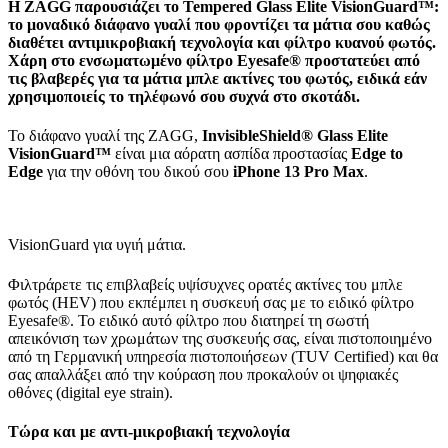
Η ZAGG παρουσιάζει το Tempered Glass Elite VisionGuard™:
το μοναδικό διάφανο γυαλί που φροντίζει τα μάτια σου καθώς
διαθέτει αντιμικροβιακή τεχνολογία και φίλτρο κυανού φωτός.
Χάρη στο ενσωματωμένο φίλτρο Eyesafe® προστατεύει από
τις βλαβερές για τα μάτια μπλε ακτίνες του φωτός, ειδικά εάν
χρησιμοποιείς το τηλέφωνό σου συχνά στο σκοτάδι.
Το διάφανο γυαλί της ZAGG,
InvisibleShield® Glass Elite
VisionGuard™
είναι μια αόρατη ασπίδα προστασίας
Edge to
Edge
για την οθόνη του δικού σου
iPhone 13 Pro Max
.
VisionGuard για υγιή μάτια.
Φιλτράρετε τις επιβλαβείς υψίσυχνες ορατές ακτίνες του μπλε
φωτός (HEV) που εκπέμπει η συσκευή σας με το ειδικό φίλτρο
Eyesafe®. Το ειδικό αυτό φίλτρο που διατηρεί τη σωστή
απεικόνιση των χρωμάτων της συσκευής σας, είναι πιστοποιημένο
από τη Γερμανική υπηρεσία πιστοποιήσεων (TUV Certified) και θα
σας απαλλάξει από την κούραση που προκαλούν οι ψηφιακές
οθόνες (digital eye strain).
Τώρα και με αντι-μικροβιακή τεχνολογία