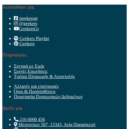
Ακολούθησε μας
/geekersgr
@geekers
GeekersGr
Geekers Playlist
Geekers
Πληροφορίες
Σχετικά με Εμάς
Συχνές Ερωτήσεις
Τρόποι Πληρωμής & Αποστολής
Αλλαγές και επιστροφές
Όροι & Προϋποθέσεις
Προστασία Προσωπικών Δεδομένων
Βρείτε μας
210 6000 456
Μεσογείων 507, 15343, Αγία Παρασκευή