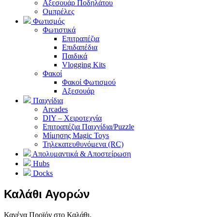
Αξεσουάρ Ποδηλάτου
Ομπρέλες
Φωτισμός
Φωτιστικά
Επιτραπέζια
Επιδαπέδια
Παιδικά
Vlogging Kits
Φακοί
Φακοί Φωτισμού
Αξεσουάρ
Παιχνίδια
Arcades
DIY – Χειροτεχνία
Επιτραπέζια Παιχνίδια/Puzzle
Μίμησης Magic Toys
Τηλεκατευθυνόμενα (RC)
Απολυμαντικά & Αποστείρωση
Hubs
Docks
Καλάθι Αγορών
Κανένα Προϊόν στο Καλάθι.