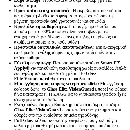
Edge
to
Edge
:
Προστασία από άκρη σε άκρη με HD
καθαρότητα
Προστασία από γρατσουνιές:
Η ακριβής κατασκευή του
και η άριστη διαδικασία φινιρίσματος προσφέρουν τη
μέγιστη προστασία από γρατσουνιές και σημάδια
Κρυστάλλινη καθαρότητα:
Η διαυγής προστασία που
προσφέρει το 100% διαφανές tempered glass με τα
ενισχυμένα άκρα, δίνουν εικόνες υψηλής ευκρίνειας και
ακρίβεια απόκρισης σε κάθε οθόνη
Προστασία δακτυλικών αποτυπωμάτων:
Με ελαιοφοβική
επίστρωση μεγάλης διάρκειας ζωής, κρατάει πάντα την
οθόνη καθαρή
Εύκολη εφαρμογή:
Πατενταρισμένα αυτάκια
Smart
EZ
Apply
®
για πανεύκολη τοποθέτηση χωρίς φυσαλίδες. Απλά
ευθυγράμμισε και πίεσε στη μέση. Το
Glass
Elite
VisionGuard
θα κάνει τα υπόλοιπα.
Μια εγγύηση που μπορείς να εμπιστευθείς:
Με εγγύηση
εφ’όρου ζωής, το
Glass Elite
VisionGuard
μπορεί να φθαρεί
ή να καταστραφεί. Η ZAGG θα το αντικαθιστά για όσο έχεις
στα χέρια σου τη συσκευή
Ενισχυμένες άκρες:
Επισκληρυμένο στα άκρα, το τζάμι
Glass Elite
VisionGuard
προστατεύει από χτυπήματα και
φθορές στα πιο ευαίσθητα σημεία της οθόνης
Full
Glue
:
κόλλα σε όλη την επιφάνεια του γυαλιού για
καλύτερη τοποθέτηση και άριστη εφαρμογή που διαρκεί.