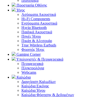
Πολύπριζα
Προστασία Οθόνης
Ήχος
Ασύρματα Ακουστικά
Hi-Fi Components
Ενσύρματα Ακουστικά
Ηχεία Bluetooth
Παιδικά Ακουστικά
Πηγές Ήχου
Πικάπ & Αξεσουάρ
Τrue Wireless Earbuds
Φορητός Ήχος
Gaming Corner
Υπολογιστές & Περιφερειακά
Περιφερειακά
Πληκτρολόγια
Webcams
Καλώδια
Διαχείριση Καλωδίων
Καλώδια Εικόνας
Καλώδια Ήχου
Καλώδια Φόρτισης & Δεδομένων