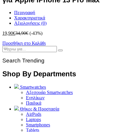
Περιγραφή
Χαρακτηριστικά
Αξιολογήσεις (0)
19,90
€
34,90
€
(-43%)
Προσθήκη στο Καλάθι
Search Trending
Shop By Departments
Smartwatches
Αξεσουάρ Smartwatches
Ενηλίκων
Παιδικά
Θήκες & Προστασία
AirPods
Laptops
Smartphones
Tablets