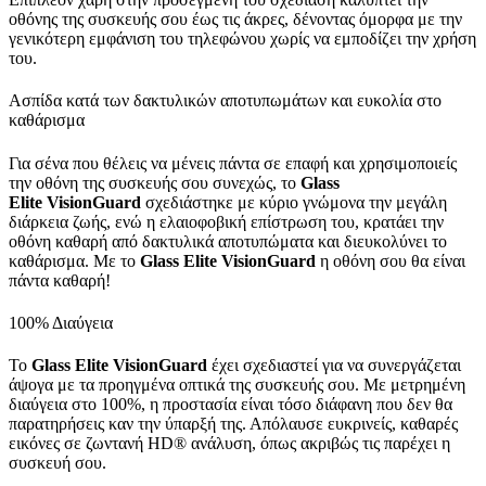
οθόνης της συσκευής σου έως τις άκρες, δένοντας όμορφα με την
γενικότερη εμφάνιση του τηλεφώνου χωρίς να εμποδίζει την χρήση
του.
Ασπίδα κατά των δακτυλικών αποτυπωμάτων και ευκολία στο
καθάρισμα
Για σένα που θέλεις να μένεις πάντα σε επαφή και χρησιμοποιείς
την οθόνη της συσκευής σου συνεχώς, το
Glass
Elite
VisionGuard
σχεδιάστηκε με κύριο γνώμονα την μεγάλη
διάρκεια ζωής, ενώ η ελαιοφοβική επίστρωση του, κρατάει την
οθόνη καθαρή από δακτυλικά αποτυπώματα και διευκολύνει το
καθάρισμα. Με το
Glass Elite
VisionGuard
η οθόνη σου θα είναι
πάντα καθαρή!
100% Διαύγεια
Το
Glass Elite
VisionGuard
έχει σχεδιαστεί για να συνεργάζεται
άψογα με τα προηγμένα οπτικά της συσκευής σου. Με μετρημένη
διαύγεια στο 100%, η προστασία είναι τόσο διάφανη που δεν θα
παρατηρήσεις καν την ύπαρξή της. Απόλαυσε ευκρινείς, καθαρές
εικόνες σε ζωντανή HD® ανάλυση, όπως ακριβώς τις παρέχει η
συσκευή σου.