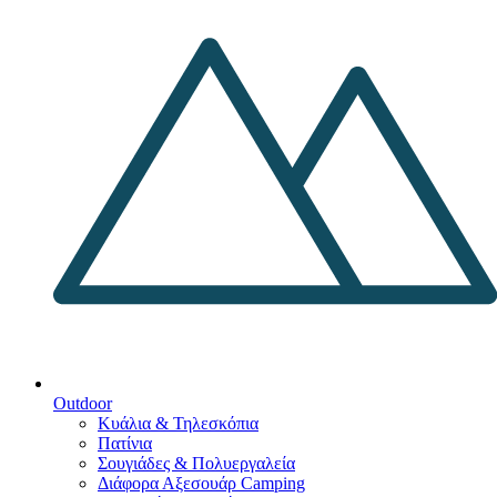
Outdoor
Κυάλια & Τηλεσκόπια
Πατίνια
Σουγιάδες & Πολυεργαλεία
Διάφορα Αξεσουάρ Camping