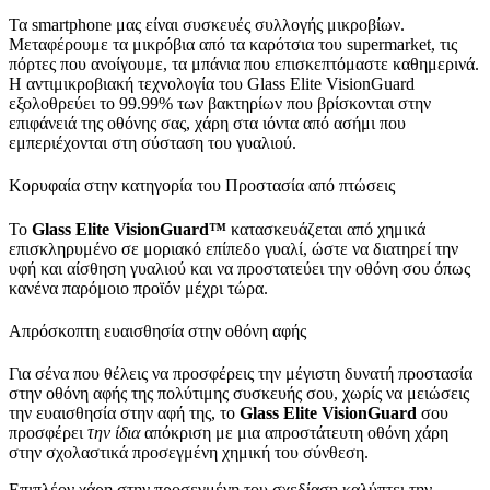
Τα smartphone μας είναι συσκευές συλλογής μικροβίων.
Μεταφέρουμε τα μικρόβια από τα καρότσια του supermarket, τις
πόρτες που ανοίγουμε, τα μπάνια που επισκεπτόμαστε καθημερινά.
Η αντιμικροβιακή τεχνολογία του Glass Elite VisionGuard
εξολοθρεύει το 99.99% των βακτηρίων που βρίσκονται στην
επιφάνειά της οθόνης σας, χάρη στα ιόντα από ασήμι που
εμπεριέχονται στη σύσταση του γυαλιού.
Κορυφαία στην κατηγορία του Προστασία από πτώσεις
Το
Glass Elite
VisionGuard
™
κατασκευάζεται από χημικά
επισκληρυμένο σε μοριακό επίπεδο γυαλί, ώστε να διατηρεί την
υφή και αίσθηση γυαλιού και να προστατεύει την οθόνη σου όπως
κανένα παρόμοιο προϊόν μέχρι τώρα.
Απρόσκοπτη ευαισθησία στην οθόνη αφής
Για σένα που θέλεις να προσφέρεις την μέγιστη δυνατή προστασία
στην οθόνη αφής της πολύτιμης συσκευής σου, χωρίς να μειώσεις
την ευαισθησία στην αφή της, το
Glass Elite
VisionGuard
σου
προσφέρει
την ίδια
απόκριση με μια απροστάτευτη οθόνη χάρη
στην σχολαστικά προσεγμένη χημική του σύνθεση.
Επιπλέον χάρη στην προσεγμένη του σχεδίαση καλύπτει την