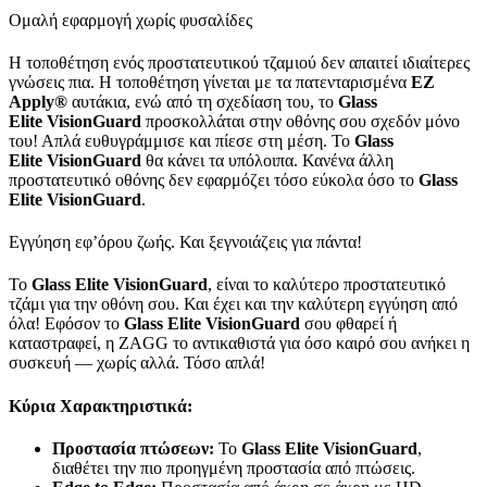
Ομαλή εφαρμογή χωρίς φυσαλίδες
Η τοποθέτηση ενός προστατευτικού τζαμιού δεν απαιτεί ιδιαίτερες
γνώσεις πια. Η τοποθέτηση γίνεται με τα πατενταρισμένα
EZ
Apply
®
αυτάκια, ενώ από τη σχεδίαση του, το
Glass
Elite
VisionGuard
προσκολλάται στην οθόνης σου σχεδόν μόνο
του! Απλά ευθυγράμμισε και πίεσε στη μέση. Το
Glass
Elite
VisionGuard
θα κάνει τα υπόλοιπα. Κανένα άλλη
προστατευτικό οθόνης δεν εφαρμόζει τόσο εύκολα όσο το
Glass
Elite
VisionGuard
.
Εγγύηση εφ’όρου ζωής. Και ξεγνοιάζεις για πάντα!
Το
Glass Elite
VisionGuard
, είναι το καλύτερο προστατευτικό
τζάμι για την οθόνη σου. Και έχει και την καλύτερη εγγύηση από
όλα! Εφόσον το
Glass Elite
VisionGuard
σου φθαρεί ή
καταστραφεί, η ZAGG το αντικαθιστά για όσο καιρό σου ανήκει η
συσκευή — χωρίς αλλά. Τόσο απλά!
Κύρια Χαρακτηριστικά:
Προστασία πτώσεων:
Το
Glass Elite
VisionGuard
,
διαθέτει την πιο προηγμένη προστασία από πτώσεις.