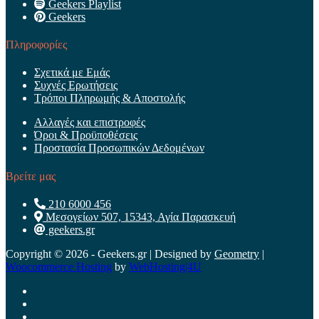
Geekers Playlist
Geekers
Πληροφορίες
Σχετικά με Εμάς
Συχνές Ερωτήσεις
Τρόποι Πληρωμής & Αποστολής
Αλλαγές και επιστροφές
Όροι & Προϋποθέσεις
Προστασία Προσωπικών Δεδομένων
Βρείτε μας
210 6000 456
Μεσογείων 507, 15343, Αγία Παρασκευή
geekers.gr
Copyright © 2026 - Geekers.gr | Designed by
Geometry
|
Woocommerce Hosting
by
WebHosting|4U