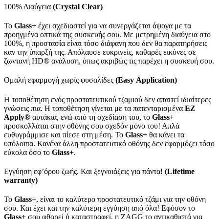
100% Διαύγεια
(Crystal Clear)
Το
Glass
+
έχει σχεδιαστεί για να συνεργάζεται άψογα με τα
προηγμένα οπτικά της συσκευής σου. Με μετρημένη διαύγεια στο
100%, η προστασία είναι τόσο διάφανη που δεν θα παρατηρήσεις
καν την ύπαρξή της. Απόλαυσε ευκρινείς, καθαρές εικόνες σε
ζωντανή HD® ανάλυση, όπως ακριβώς τις παρέχει η συσκευή σου.
Ομαλή εφαρμογή χωρίς φυσαλίδες
(
Easy
Application
)
Η τοποθέτηση ενός προστατευτικού τζαμιού δεν απαιτεί ιδιαίτερες
γνώσεις πια. Η τοποθέτηση γίνεται με τα πατενταρισμένα
EZ
Apply
®
αυτάκια, ενώ από τη σχεδίαση του, το
Glass
+
προσκολλάται στην οθόνης σου σχεδόν μόνο του! Απλά
ευθυγράμμισε και πίεσε στη μέση. Το
Glass
+
θα κάνει τα
υπόλοιπα. Κανένα άλλη προστατευτικό οθόνης δεν εφαρμόζει τόσο
εύκολα όσο το
Glass
+
.
Εγγύηση εφ’όρου ζωής. Και ξεγνοιάζεις για πάντα!
(
Lifetime
warranty)
Το
Glass
+
, είναι το καλύτερο προστατευτικό τζάμι για την οθόνη
σου. Και έχει και την καλύτερη εγγύηση από όλα! Εφόσον το
Glass
+
σου φθαρεί ή καταστραφεί, η ZAGG το αντικαθιστά για