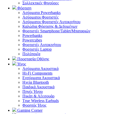
Συλλεκτικές Φιγούρες
Φόρτιση
Ασύρματα Powerbanks
Aσύρματοι Φορτιστές
Ασύρματοι Φορτιστές Αυτοκινήτου
Καλώδια Φόρτισης & Δεδομένων
Φορτιστές Smartphone/Tablet/Μπαταριών
Powerbanks
Powercubes
Φορτιστές Αυτοκινήτου
Φορτιστές Laptop
Πολύπριζα
Προστασία Οθόνης
Ήχος
Ασύρματα Ακουστικά
Hi-Fi Components
Ενσύρματα Ακουστικά
Ηχεία Bluetooth
Παιδικά Ακουστικά
Πηγές Ήχου
Πικάπ & Αξεσουάρ
Τrue Wireless Earbuds
Φορητός Ήχος
Gaming Corner