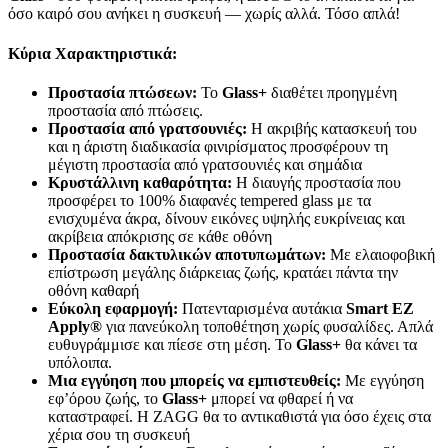
όσο καιρό σου ανήκει η συσκευή — χωρίς αλλά. Τόσο απλά!
Κύρια Χαρακτηριστικά:
Προστασία πτώσεων:
Το
Glass
+
διαθέτει προηγμένη
προστασία από πτώσεις.
Προστασία από γρατσουνιές:
Η ακριβής κατασκευή του
και η άριστη διαδικασία φινιρίσματος προσφέρουν τη
μέγιστη προστασία από γρατσουνιές και σημάδια
Κρυστάλλινη καθαρότητα:
Η διαυγής προστασία που
προσφέρει το 100% διαφανές tempered glass με τα
ενισχυμένα άκρα, δίνουν εικόνες υψηλής ευκρίνειας και
ακρίβεια απόκρισης σε κάθε οθόνη
Προστασία δακτυλικών αποτυπωμάτων:
Με ελαιοφοβική
επίστρωση μεγάλης διάρκειας ζωής, κρατάει πάντα την
οθόνη καθαρή
Εύκολη εφαρμογή:
Πατενταρισμένα αυτάκια
Smart
EZ
Apply
®
για πανεύκολη τοποθέτηση χωρίς φυσαλίδες. Απλά
ευθυγράμμισε και πίεσε στη μέση. Το
Glass
+
θα κάνει τα
υπόλοιπα.
Μια εγγύηση που μπορείς να εμπιστευθείς:
Με εγγύηση
εφ’όρου ζωής, το
Glass
+
μπορεί να φθαρεί ή να
καταστραφεί. Η ZAGG θα το αντικαθιστά για όσο έχεις στα
χέρια σου τη συσκευή