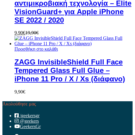
αντιμικροβιακή τεχνολογία – Elite
VisionGuard+ για Apple iPhone
SE 2022 / 2020
9,90
€
19,90
€
Προσθήκη στο καλάθι
ZAGG InvisibleShield Full Face
Tempered Glass Full Glue –
iPhone 11 Pro / X / Xs (διάφανο)
9,90
€
Ακολούθησε μας
/geekersgr
@geekers
GeekersGr