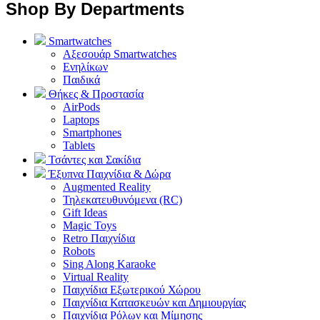
Shop By Departments
Smartwatches
Αξεσουάρ Smartwatches
Ενηλίκων
Παιδικά
Θήκες & Προστασία
AirPods
Laptops
Smartphones
Tablets
Τσάντες και Σακίδια
Έξυπνα Παιχνίδια & Δώρα
Augmented Reality
Τηλεκατευθυνόμενα (RC)
Gift Ideas
Magic Toys
Retro Παιχνίδια
Robots
Sing Along Karaoke
Virtual Reality
Παιχνίδια Εξωτερικού Χώρου
Παιχνίδια Κατασκευών και Δημιουργίας
Παιχνίδια Ρόλων και Μίμησης