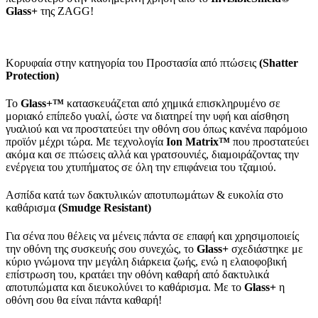
Glass+
της ZAGG!
Κορυφαία στην κατηγορία του Προστασία από πτώσεις
(
Shatter
Protection
)
Το
Glass
+™
κατασκευάζεται από χημικά επισκληρυμένο σε
μοριακό επίπεδο γυαλί, ώστε να διατηρεί την υφή και αίσθηση
γυαλιού και να προστατεύει την οθόνη σου όπως κανένα παρόμοιο
προϊόν μέχρι τώρα. Με τεχνολογία
Ion
Matrix
™
που προστατεύει
ακόμα και σε πτώσεις αλλά και γρατσουνιές, διαμοιράζοντας την
ενέργεια του χτυπήματος σε όλη την επιφάνεια του τζαμιού.
Ασπίδα κατά των δακτυλικών αποτυπωμάτων & ευκολία στο
καθάρισμα
(
Smudge
Resistant
)
Για σένα που θέλεις να μένεις πάντα σε επαφή και χρησιμοποιείς
την οθόνη της συσκευής σου συνεχώς, το
Glass
+
σχεδιάστηκε με
κύριο γνώμονα την μεγάλη διάρκεια ζωής, ενώ η ελαιοφοβική
επίστρωση του, κρατάει την οθόνη καθαρή από δακτυλικά
αποτυπώματα και διευκολύνει το καθάρισμα. Με το
Glass
+
η
οθόνη σου θα είναι πάντα καθαρή!