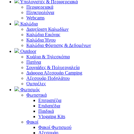
Υπολογιστές & Περιφερειακά
Περιφερειακά
Πληκτρολόγια
Webcams
Καλώδια
Διαχείριση Καλωδίων
Καλώδια Εικόνας
Καλώδια Ήχου
Καλώδια Φόρτισης & Δεδομένων
Outdoor
Κυάλια & Τηλεσκόπια
Πατίνια
Σουγιάδες & Πολυεργαλεία
Διάφορα Αξεσουάρ Camping
Αξεσουάρ Ποδηλάτου
Ομπρέλες
Φωτισμός
Φωτιστικά
Επιτραπέζια
Επιδαπέδια
Παιδικά
Vlogging Kits
Φακοί
Φακοί Φωτισμού
Αξεσουάρ