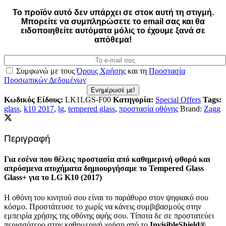
Το προϊόν αυτό δεν υπάρχει σε στοκ αυτή τη στιγμή.
Mπορείτε να συμπληρώσετε το email σας και θα
ειδοποιηθείτε αυτόματα μόλις το έχουμε ξανά σε
απόθεμα!
Συμφωνώ με τους
Όρους Χρήσης
και τη
Προστασία
Προσωπικών Δεδομένων
Ενημέρωσέ με!
Κωδικός Είδους:
LK1LGS-F00
Κατηγορία:
Special Offers
Tags:
glass
,
k10 2017
,
lg
,
tempered glass
,
προστασία οθόνης
Brand:
Zagg
Περιγραφή
Για εσένα που θέλεις προστασία από καθημερινή φθορά και
απρόσμενα ατυχήματα δημιουργήσαμε το Tempered Glass
Glass+ για το LG K10 (2017)
Η οθόνη του κινητού σου είναι το παράθυρο στον ψηφιακό σου
κόσμο. Προστάτευσε το χωρίς να κάνεις συμβιβασμούς στην
εμπειρία χρήσης της οθόνης αφής σου. Τίποτα δε σε προστατεύει
περισσότερο στην καθημερινή χρήση από το
InvisibleShield®