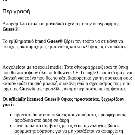
Περιγραφή
Απαράμιλλο στυλ και μοναδικά σχέδια με την υπογραφή της
Guess®
!
Το εμβληματικό brand
Guess®
ξέρει τον τρόπο να σε κάνει να
πετύχεις ακαταμάχητες εμφανίσεις και να κλέψεις τις εντυπώσεις!
Ασχολείσαι με τα social media; Τότε σίγουρα χρειάζεσαι τη θήκη
που θα λατρέψουν όλοι οι followers ! Η Triangle Charm σειρά είναι
ιδανική για εσένα που θες το κάτι διαφορετικό για τη συσκευή σου:
κατασκευάζεται από μαλακή σιλικόνη ενώ ο σχεδιασμός της με το
logo της
Guess®
της προσδίδει ακόμη περισσότερη κομψότητα.
Οι officially licensed Guess® θήκες προστασίας, ξεχωρίζουν
γιατί:
προστατεύουν από πτώσεις και χτυπήματα, προσφέροντας
ασφάλεια από άκρη σε άκρη
είναι απόλυτα συμβατές με τις νέας τεχνολογίας βάσεις
ασύρματης φόρτισης για να μη χρειάζεται να αφαιρείς τη