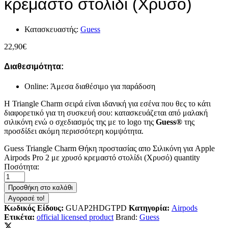
κρεμαστό στολίδι (Χρυσό)
Κατασκευαστής:
Guess
22,90
€
Διαθεσιμότητα:
Online: Άμεσα διαθέσιμο για παράδοση
Η Triangle Charm σειρά είναι ιδανική για εσένα που θες το κάτι
διαφορετικό για τη συσκευή σου: κατασκευάζεται από μαλακή
σιλικόνη ενώ ο σχεδιασμός της με το logo της
Guess®
της
προσδίδει ακόμη περισσότερη κομψότητα.
Guess Triangle Charm Θήκη προστασίας απο Σιλικόνη για Apple
Airpods Pro 2 με χρυσό κρεμαστό στολίδι (Χρυσό) quantity
Ποσότητα:
Προσθήκη στο καλάθι
Αγορασέ το!
Κωδικός Είδους:
GUAP2HDGTPD
Κατηγορία:
Airpods
Ετικέτα:
official licensed product
Brand:
Guess