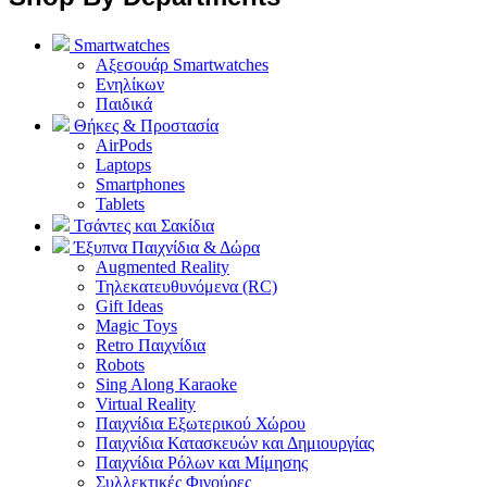
Smartwatches
Αξεσουάρ Smartwatches
Ενηλίκων
Παιδικά
Θήκες & Προστασία
AirPods
Laptops
Smartphones
Tablets
Τσάντες και Σακίδια
Έξυπνα Παιχνίδια & Δώρα
Augmented Reality
Τηλεκατευθυνόμενα (RC)
Gift Ideas
Magic Toys
Retro Παιχνίδια
Robots
Sing Along Karaoke
Virtual Reality
Παιχνίδια Εξωτερικού Χώρου
Παιχνίδια Κατασκευών και Δημιουργίας
Παιχνίδια Ρόλων και Μίμησης
Συλλεκτικές Φιγούρες