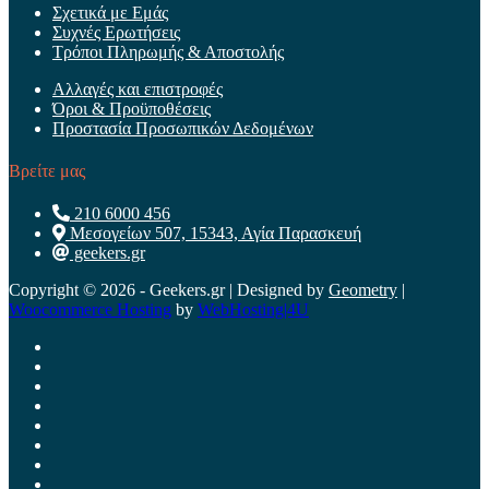
Σχετικά με Εμάς
Συχνές Ερωτήσεις
Τρόποι Πληρωμής & Αποστολής
Αλλαγές και επιστροφές
Όροι & Προϋποθέσεις
Προστασία Προσωπικών Δεδομένων
Βρείτε μας
210 6000 456
Μεσογείων 507, 15343, Αγία Παρασκευή
geekers.gr
Copyright © 2026 - Geekers.gr | Designed by
Geometry
|
Woocommerce Hosting
by
WebHosting|4U