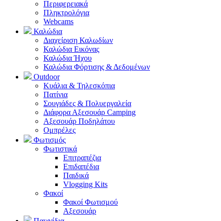
Περιφερειακά
Πληκτρολόγια
Webcams
Καλώδια
Διαχείριση Καλωδίων
Καλώδια Εικόνας
Καλώδια Ήχου
Καλώδια Φόρτισης & Δεδομένων
Outdoor
Κυάλια & Τηλεσκόπια
Πατίνια
Σουγιάδες & Πολυεργαλεία
Διάφορα Αξεσουάρ Camping
Αξεσουάρ Ποδηλάτου
Ομπρέλες
Φωτισμός
Φωτιστικά
Επιτραπέζια
Επιδαπέδια
Παιδικά
Vlogging Kits
Φακοί
Φακοί Φωτισμού
Αξεσουάρ
Παιχνίδια