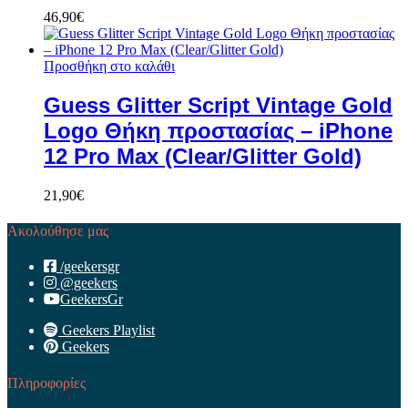
46,90
€
Προσθήκη στο καλάθι
Guess Glitter Script Vintage Gold
Logo Θήκη προστασίας – iPhone
12 Pro Max (Clear/Glitter Gold)
21,90
€
Ακολούθησε μας
/geekersgr
@geekers
GeekersGr
Geekers Playlist
Geekers
Πληροφορίες