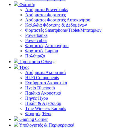
Φόρτιση
Ασύρματα Powerbanks
Aσύρματοι Φορτιστές
Ασύρματοι Φορτιστές Αυτοκινήτου
Καλώδια Φόρτισης & Δεδομένων
Φορτιστές Smartphone/Tablet/Μπαταριών
Powerbanks
Powercubes
Φορτιστές Αυτοκινήτου
Φορτιστές Laptop
Πολύπριζα
Προστασία Οθόνης
Ήχος
Ασύρματα Ακουστικά
Hi-Fi Components
Ενσύρματα Ακουστικά
Ηχεία Bluetooth
Παιδικά Ακουστικά
Πηγές Ήχου
Πικάπ & Αξεσουάρ
Τrue Wireless Earbuds
Φορητός Ήχος
Gaming Corner
Υπολογιστές & Περιφερειακά