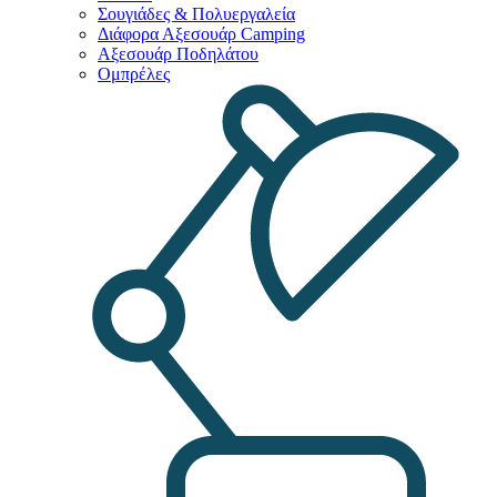
Σουγιάδες & Πολυεργαλεία
Διάφορα Αξεσουάρ Camping
Αξεσουάρ Ποδηλάτου
Ομπρέλες