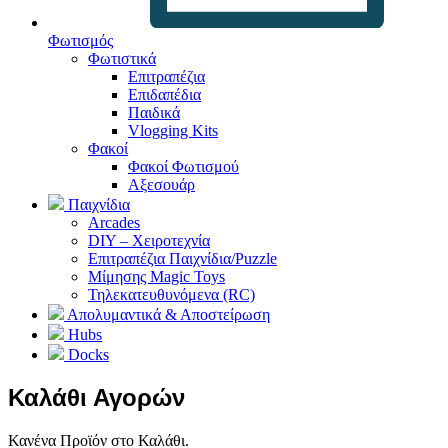
Φωτισμός
Φωτιστικά
Επιτραπέζια
Επιδαπέδια
Παιδικά
Vlogging Kits
Φακοί
Φακοί Φωτισμού
Αξεσουάρ
Παιχνίδια
Arcades
DIY – Χειροτεχνία
Επιτραπέζια Παιχνίδια/Puzzle
Μίμησης Magic Toys
Τηλεκατευθυνόμενα (RC)
Απολυμαντικά & Αποστείρωση
Hubs
Docks
Καλάθι Αγορών
Κανένα Προϊόν στο Καλάθι.