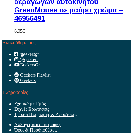
αεραγωγών αυτοκινήτου
GreenMouse σε μαύρο χρώμα –
46956491
6,95
€
Ακολούθησε μας
/geekersgr
@geekers
GeekersGr
Geekers Playlist
Geekers
Πληροφορίες
Σχετικά με Εμάς
Συχνές Ερωτήσεις
Τρόποι Πληρωμής & Αποστολής
Αλλαγές και επιστροφές
Όροι & Προϋποθέσεις