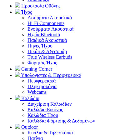
Προστασία Οθόνης
Ήχος
Ασύρματα Ακουστικά
Hi-Fi Components
Ενσύρματα Ακουστικά
Ηχεία Bluetooth
Παιδικά Ακουστικά
Πηγές Ήχου
Πικάπ & Αξεσουάρ
Τrue Wireless Earbuds
Φορητός Ήχος
Gaming Corner
Υπολογιστές & Περιφερειακά
Περιφερειακά
Πληκτρολόγια
Webcams
Καλώδια
Διαχείριση Καλωδίων
Καλώδια Εικόνας
Καλώδια Ήχου
Καλώδια Φόρτισης & Δεδομένων
Outdoor
Κυάλια & Τηλεσκόπια
Πατίνια