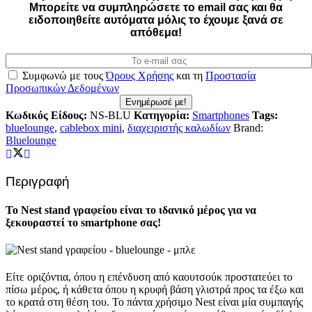
Mπορείτε να συμπληρώσετε το email σας και θα
ειδοποιηθείτε αυτόματα μόλις το έχουμε ξανά σε
απόθεμα!
Συμφωνώ με τους
Όρους Χρήσης
και τη
Προστασία
Προσωπικών Δεδομένων
Ενημέρωσέ με!
Κωδικός Είδους:
NS-BLU
Κατηγορία:
Smartphones
Tags:
bluelounge
,
cablebox mini
,
διαχειριστής καλωδίων
Brand:
Bluelounge
Περιγραφή
Το Nest stand γραφείου είναι το ιδανικό μέρος για να
ξεκουραστεί το smartphone σας!
Είτε οριζόντια, όπου η επένδυση από καουτσούκ προστατεύει το
πίσω μέρος, ή κάθετα όπου η κρυφή βάση γλιστρά προς τα έξω και
το κρατά στη θέση του. Το πάντα χρήσιμο Nest είναι μία συμπαγής