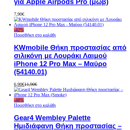
για Apple Airpods Pro (μωβ)
7,90
€
-
42
%
Προσθήκη στο καλάθι
KWmobile Θήκη προστασίας από
σιλικόνη με Λουράκι Λαιμού
iPhone 12 Pro Max – Μαύρο
(54140.01)
6,90
€
11,90
€
-
48
%
Προσθήκη στο καλάθι
Gear4 Wembley Palette
Ημιδιάφανη Θήκη προστασίας –