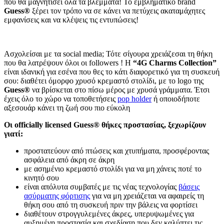
που θα μαγνητίσει όλα τα βλέμματα! Το εμβληματικό brand
Guess®
ξέρει τον τρόπο να σε κάνει να πετύχεις ακαταμάχητες
εμφανίσεις και να κλέψεις τις εντυπώσεις!
Ασχολείσαι με τα social media; Τότε σίγουρα χρειάζεσαι τη θήκη
που θα λατρέψουν όλοι οι followers ! Η
“4G Charms Collection”
είναι ιδανική για εσένα που θες το κάτι διαφορετικό για τη συσκευή
σου: διαθέτει όμορφο χρυσό κρεμαστό στολίδι, με το logo της
Guess®
να βρίσκεται στο πίσω μέρος με χρυσά γράμματα. Έτσι
έχεις όλο το χώρο να τοποθετήσεις
pop holder
ή οποιοδήποτε
αξεσουάρ κάνει τη ζωή σου πιο εύκολη
Οι officially licensed Guess® θήκες προστασίας, ξεχωρίζουν
γιατί:
προστατεύουν από πτώσεις και χτυπήματα, προσφέροντας
ασφάλεια από άκρη σε άκρη
με ασημένιο κρεμαστό στολίδι για να μη χάνεις ποτέ το
κινητό σου
είναι απόλυτα συμβατές με τις νέας τεχνολογίας
βάσεις
ασύρματης φόρτισης
για να μη χρειάζεται να αφαιρείς τη
θήκη σου από τη συσκευή πριν την βάλεις να φορτίσει
διαθέτουν στρογγυλεμένες άκρες, υπερυψωμένες για
αυξημένη προστασία και σχεδίαση που δεν καλύπτει τις