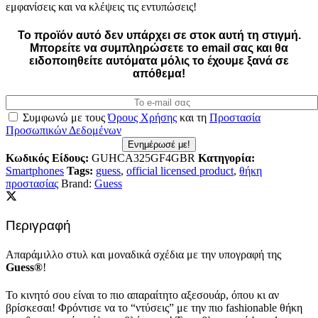
εμφανίσεις και να κλέψεις τις εντυπώσεις!
Το προϊόν αυτό δεν υπάρχει σε στοκ αυτή τη στιγμή.
Mπορείτε να συμπληρώσετε το email σας και θα
ειδοποιηθείτε αυτόματα μόλις το έχουμε ξανά σε
απόθεμα!
Συμφωνώ με τους
Όρους Χρήσης
και τη
Προστασία
Προσωπικών Δεδομένων
Ενημέρωσέ με!
Κωδικός Είδους:
GUHCA325GF4GBR
Κατηγορία:
Smartphones
Tags:
guess
,
official licensed product
,
θήκη
προστασίας
Brand:
Guess
Περιγραφή
Απαράμιλλο στυλ και μοναδικά σχέδια με την υπογραφή της
Guess®
!
Το κινητό σου είναι το πιο απαραίτητο αξεσουάρ, όπου κι αν
βρίσκεσαι! Φρόντισε να το “ντύσεις” με την πιο fashionable θήκη