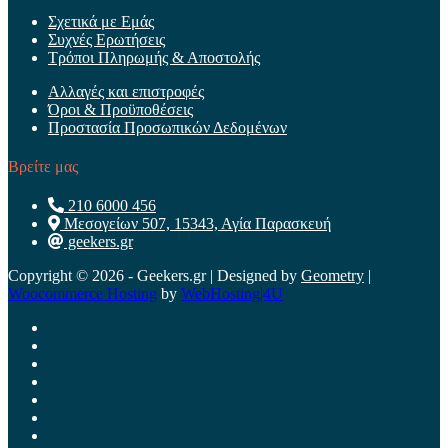
Σχετικά με Εμάς
Συχνές Ερωτήσεις
Τρόποι Πληρωμής & Αποστολής
Αλλαγές και επιστροφές
Όροι & Προϋποθέσεις
Προστασία Προσωπικών Δεδομένων
Βρείτε μας
210 6000 456
Μεσογείων 507, 15343, Αγία Παρασκευή
geekers.gr
Copyright © 2026 - Geekers.gr | Designed by
Geometry
|
Woocommerce Hosting
by
WebHosting|4U