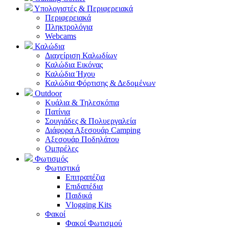
Υπολογιστές & Περιφερειακά
Περιφερειακά
Πληκτρολόγια
Webcams
Καλώδια
Διαχείριση Καλωδίων
Καλώδια Εικόνας
Καλώδια Ήχου
Καλώδια Φόρτισης & Δεδομένων
Outdoor
Κυάλια & Τηλεσκόπια
Πατίνια
Σουγιάδες & Πολυεργαλεία
Διάφορα Αξεσουάρ Camping
Αξεσουάρ Ποδηλάτου
Ομπρέλες
Φωτισμός
Φωτιστικά
Επιτραπέζια
Επιδαπέδια
Παιδικά
Vlogging Kits
Φακοί
Φακοί Φωτισμού