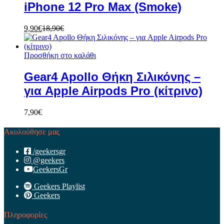
iPhone 12 Pro Max (Smoke)
9,90
€
18,90
€
Προσθήκη στο καλάθι
Gear4 Apollo Θήκη Σιλικόνης –
για Apple Airpods Pro (κίτρινο)
7,90
€
Ακολούθησε μας
/geekersgr
@geekers
GeekersGr
Geekers Playlist
Geekers
Πληροφορίες