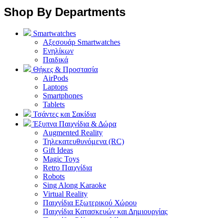
Shop By Departments
Smartwatches
Αξεσουάρ Smartwatches
Ενηλίκων
Παιδικά
Θήκες & Προστασία
AirPods
Laptops
Smartphones
Tablets
Τσάντες και Σακίδια
Έξυπνα Παιχνίδια & Δώρα
Augmented Reality
Τηλεκατευθυνόμενα (RC)
Gift Ideas
Magic Toys
Retro Παιχνίδια
Robots
Sing Along Karaoke
Virtual Reality
Παιχνίδια Εξωτερικού Χώρου
Παιχνίδια Κατασκευών και Δημιουργίας