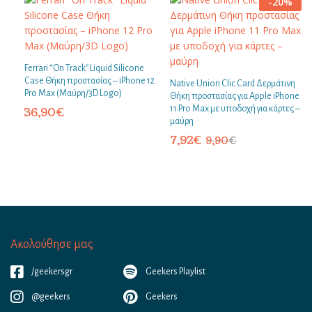
-
20
%
Ferrari “On Track” Liquid Silicone
Case Θήκη προστασίας – iPhone 12
Native Union Clic Card Δερμάτινη
Pro Max (Μαύρη/3D Logo)
Θήκη προστασίας για Apple iPhone
11 Pro Max με υποδοχή για κάρτες –
36,90
€
μαύρη
7,92
€
9,90
€
Ακολούθησε μας
/geekersgr
Geekers Playlist
@geekers
Geekers