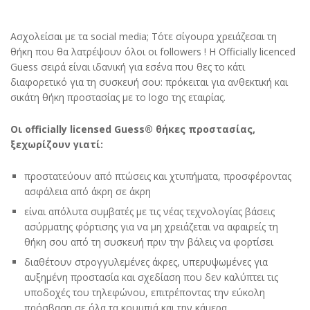
Ασχολείσαι με τα social media; Τότε σίγουρα χρειάζεσαι τη
θήκη που θα λατρέψουν όλοι οι followers ! Η Officially licenced
Guess σειρά είναι ιδανική για εσένα που θες το κάτι
διαφορετικό για τη συσκευή σου: πρόκειται για ανθεκτική και
σικάτη θήκη προστασίας με το logo της εταιρίας.
Οι officially licensed Guess® θήκες προστασίας,
ξεχωρίζουν γιατί:
προστατεύουν από πτώσεις και χτυπήματα, προσφέροντας
ασφάλεια από άκρη σε άκρη
είναι απόλυτα συμβατές με τις νέας τεχνολογίας βάσεις
ασύρματης φόρτισης για να μη χρειάζεται να αφαιρείς τη
θήκη σου από τη συσκευή πριν την βάλεις να φορτίσει
διαθέτουν στρογγυλεμένες άκρες, υπερυψωμένες για
αυξημένη προστασία και σχεδίαση που δεν καλύπτει τις
υποδοχές του τηλεφώνου, επιτρέποντας την εύκολη
πρόσβαση σε όλα τα κουμπιά και την κάμερα