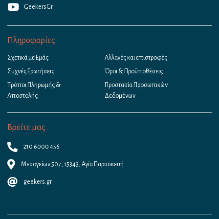
GeekersGr
Πληροφορίες
Σχετικά με Εμάς
Αλλαγές και επιστροφές
Συχνές Ερωτήσεις
Όροι & Προϋποθέσεις
Τρόποι Πληρωμής &
Προστασία Προσωπικών
Αποστολής
Δεδομένων
Βρείτε μας
210 6000 456
Μεσογείων 507, 15343, Αγία Παρασκευή
geekers.gr