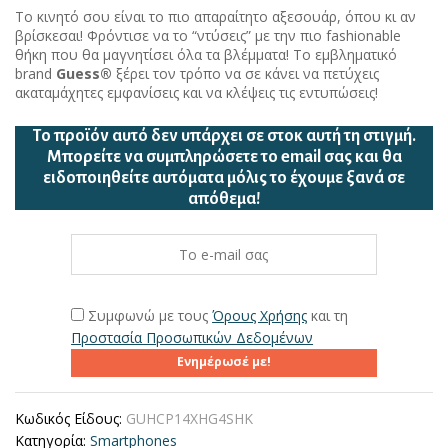
Το κινητό σου είναι το πιο απαραίτητο αξεσουάρ, όπου κι αν
βρίσκεσαι! Φρόντισε να το “ντύσεις” με την πιο fashionable
θήκη που θα μαγνητίσει όλα τα βλέμματα! Το εμβληματικό
brand
Guess®
ξέρει τον τρόπο να σε κάνει να πετύχεις
ακαταμάχητες εμφανίσεις και να κλέψεις τις εντυπώσεις!
Το προϊόν αυτό δεν υπάρχει σε στοκ αυτή τη στιγμή.
Mπορείτε να συμπληρώσετε το email σας και θα
ειδοποιηθείτε αυτόματα μόλις το έχουμε ξανά σε
απόθεμα!
Συμφωνώ με τους
Όρους Χρήσης
και τη
Προστασία Προσωπικών Δεδομένων
Ενημέρωσέ με!
Κωδικός Είδους:
GUHCP14XHG4SHK
Κατηγορία:
Smartphones