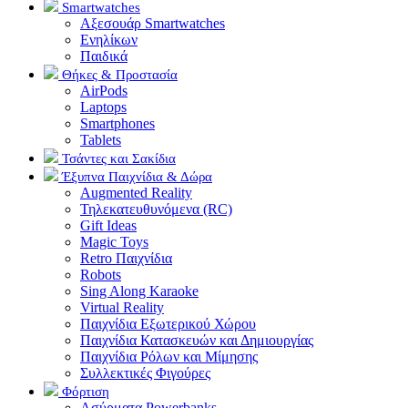
Smartwatches
Αξεσουάρ Smartwatches
Ενηλίκων
Παιδικά
Θήκες & Προστασία
AirPods
Laptops
Smartphones
Tablets
Τσάντες και Σακίδια
Έξυπνα Παιχνίδια & Δώρα
Augmented Reality
Τηλεκατευθυνόμενα (RC)
Gift Ideas
Magic Toys
Retro Παιχνίδια
Robots
Sing Along Karaoke
Virtual Reality
Παιχνίδια Εξωτερικού Χώρου
Παιχνίδια Κατασκευών και Δημιουργίας
Παιχνίδια Ρόλων και Μίμησης
Συλλεκτικές Φιγούρες
Φόρτιση
Ασύρματα Powerbanks