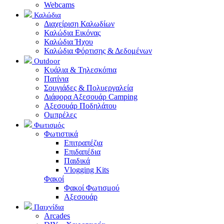
Webcams
Καλώδια
Διαχείριση Καλωδίων
Καλώδια Εικόνας
Καλώδια Ήχου
Καλώδια Φόρτισης & Δεδομένων
Outdoor
Κυάλια & Τηλεσκόπια
Πατίνια
Σουγιάδες & Πολυεργαλεία
Διάφορα Αξεσουάρ Camping
Αξεσουάρ Ποδηλάτου
Ομπρέλες
Φωτισμός
Φωτιστικά
Επιτραπέζια
Επιδαπέδια
Παιδικά
Vlogging Kits
Φακοί
Φακοί Φωτισμού
Αξεσουάρ
Παιχνίδια
Arcades