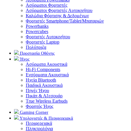
Aσύρματοι Φορτιστές
Ασύρματοι Φορτιστές Αυτοκινήτου
Καλώδια Φόρτισης & Δεδομένων
Φορτιστές Smartphone/Tablet/Μπαταριών
Powerbanks
Powercubes
Φορτιστές Αυτοκινήτου
Φορτιστές Laptop
Πολύπριζα
Προστασία Οθόνης
Ήχος
Ασύρματα Ακουστικά
Hi-Fi Components
Ενσύρματα Ακουστικά
Ηχεία Bluetooth
Παιδικά Ακουστικά
Πηγές Ήχου
Πικάπ & Αξεσουάρ
Τrue Wireless Earbuds
Φορητός Ήχος
Gaming Corner
Υπολογιστές & Περιφερειακά
Περιφερειακά
Πληκτρολόγια