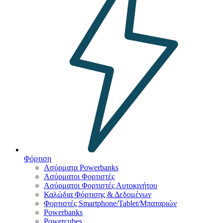
Φόρτιση
Ασύρματα Powerbanks
Aσύρματοι Φορτιστές
Ασύρματοι Φορτιστές Αυτοκινήτου
Καλώδια Φόρτισης & Δεδομένων
Φορτιστές Smartphone/Tablet/Μπαταριών
Powerbanks
Powercubes