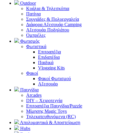
Outdoor
Κυάλια & Τηλεσκόπια
Πατίνια
Σουγιάδες & Πολυεργαλεία
Διάφορα Αξεσουάρ Camping
Αξεσουάρ Ποδηλάτου
Ομπρέλες
Φωτισμός
Φωτιστικά
Επιτραπέζια
Επιδαπέδια
Παιδικά
Vlogging Kits
Φακοί
Φακοί Φωτισμού
Αξεσουάρ
Παιχνίδια
Arcades
DIY – Χειροτεχνία
Επιτραπέζια Παιχνίδια/Puzzle
Μίμησης Magic Toys
Τηλεκατευθυνόμενα (RC)
Απολυμαντικά & Αποστείρωση
Hubs