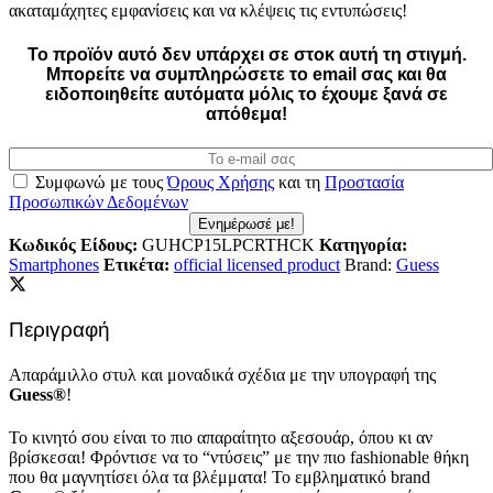
ακαταμάχητες εμφανίσεις και να κλέψεις τις εντυπώσεις!
Το προϊόν αυτό δεν υπάρχει σε στοκ αυτή τη στιγμή.
Mπορείτε να συμπληρώσετε το email σας και θα
ειδοποιηθείτε αυτόματα μόλις το έχουμε ξανά σε
απόθεμα!
Συμφωνώ με τους
Όρους Χρήσης
και τη
Προστασία
Προσωπικών Δεδομένων
Ενημέρωσέ με!
Κωδικός Είδους:
GUHCP15LPCRTHCK
Κατηγορία:
Smartphones
Ετικέτα:
official licensed product
Brand:
Guess
Περιγραφή
Απαράμιλλο στυλ και μοναδικά σχέδια με την υπογραφή της
Guess®
!
Το κινητό σου είναι το πιο απαραίτητο αξεσουάρ, όπου κι αν
βρίσκεσαι! Φρόντισε να το “ντύσεις” με την πιο fashionable θήκη
που θα μαγνητίσει όλα τα βλέμματα! Το εμβληματικό brand