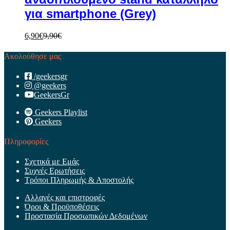
για smartphone (Grey)
6,90
€
9,90
€
Ακολούθησε μας
/geekersgr
@geekers
GeekersGr
Geekers Playlist
Geekers
Πληροφορίες
Σχετικά με Εμάς
Συχνές Ερωτήσεις
Τρόποι Πληρωμής & Αποστολής
Αλλαγές και επιστροφές
Όροι & Προϋποθέσεις
Προστασία Προσωπικών Δεδομένων