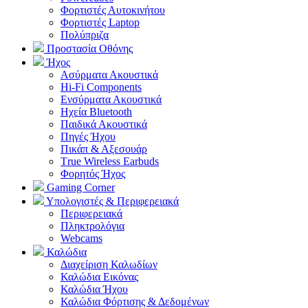
Φορτιστές Αυτοκινήτου
Φορτιστές Laptop
Πολύπριζα
Προστασία Οθόνης
Ήχος
Ασύρματα Ακουστικά
Hi-Fi Components
Ενσύρματα Ακουστικά
Ηχεία Bluetooth
Παιδικά Ακουστικά
Πηγές Ήχου
Πικάπ & Αξεσουάρ
Τrue Wireless Earbuds
Φορητός Ήχος
Gaming Corner
Υπολογιστές & Περιφερειακά
Περιφερειακά
Πληκτρολόγια
Webcams
Καλώδια
Διαχείριση Καλωδίων
Καλώδια Εικόνας
Καλώδια Ήχου
Καλώδια Φόρτισης & Δεδομένων