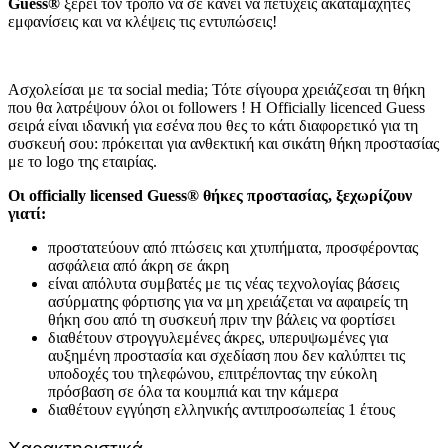
Guess®
ξέρει τον τρόπο να σε κάνει να πετύχεις ακαταμάχητες
εμφανίσεις και να κλέψεις τις εντυπώσεις!
Ασχολείσαι με τα social media; Τότε σίγουρα χρειάζεσαι τη θήκη
που θα λατρέψουν όλοι οι followers ! Η Officially licenced Guess
σειρά είναι ιδανική για εσένα που θες το κάτι διαφορετικό για τη
συσκευή σου: πρόκειται για ανθεκτική και σικάτη θήκη προστασίας
με το logo της εταιρίας.
Οι officially licensed Guess® θήκες προστασίας, ξεχωρίζουν
γιατί:
προστατεύουν από πτώσεις και χτυπήματα, προσφέροντας
ασφάλεια από άκρη σε άκρη
είναι απόλυτα συμβατές με τις νέας τεχνολογίας βάσεις
ασύρματης φόρτισης για να μη χρειάζεται να αφαιρείς τη
θήκη σου από τη συσκευή πριν την βάλεις να φορτίσει
διαθέτουν στρογγυλεμένες άκρες, υπερυψωμένες για
αυξημένη προστασία και σχεδίαση που δεν καλύπτει τις
υποδοχές του τηλεφώνου, επιτρέποντας την εύκολη
πρόσβαση σε όλα τα κουμπιά και την κάμερα
διαθέτουν εγγύηση ελληνικής αντιπροσωπείας 1 έτους