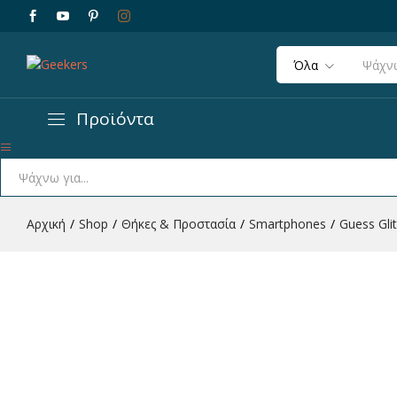
Όλα
Προϊόντα
Guess Glitter Flakes Case with Ikonik Patch
14 Plus (Glitter Gold)
Όλα
Περιγραφή
Χαρακτηριστικά
Αρχική
/
Shop
/
Θήκες & Προστασία
/
Smartphones
/
Guess Gli