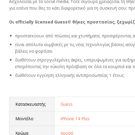
Ασχολείσαι με τα social media; Τότε σίγουρα χρειάζεσαι τη θήκη 
για εσένα που θες το κάτι διαφορετικό για τη συσκευή σου: πρόκ
Οι officially licensed Guess® θήκες προστασίας, ξεχωρίζ
προστατεύουν από πτώσεις και χτυπήματα, προσφέροντας α
είναι απόλυτα συμβατές με τις νέας τεχνολογίας βάσεις ασύ
βάλεις να φορτίσει
διαθέτουν στρογγυλεμένες άκρες, υπερυψωμένες για αυξημ
επιτρέποντας την εύκολη πρόσβαση σε όλα τα κουμπιά και 
διαθέτουν εγγύηση ελληνικής αντιπροσωπείας 1 έτους
Κατασκευαστής
Guess
Μοντέλο
iPhone 14 Plus
Χρώμα
Χρυσό