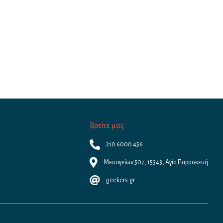
Βρείτε μας
210 6000 456
Μεσογείων 507, 15343, Αγία Παρασκευή
geekers.gr