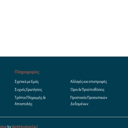
Πληροφορίες
Σχετικά με Εμάς
Αλλαγές και επιστροφές
Συχνές Ερωτήσεις
Όροι & Προϋποθέσεις
Τρόποι Πληρωμής &
Προστασία Προσωπικών
Αποστολής
Δεδομένων
ting
by
WebHosting|4U