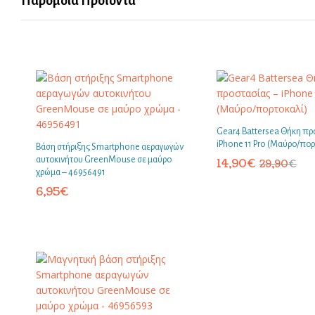
Παρόμοια Προϊόντα
Gear4 Battersea Θήκη πρ
iPhone 11 Pro (Μαύρο/πορ
Βάση στήριξης Smartphone αεραγωγών
αυτοκινήτου GreenMouse σε μαύρο
14,90
€
29,90
€
χρώμα – 46956491
6,95
€