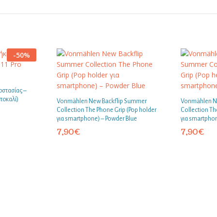
-
50
%
οστασίας –
τοκαλί)
Vonmählen New Backflip Summer
Vonmählen N
Collection The Phone Grip (Pop holder
Collection Th
για smartphone) – Powder Blue
για smartphon
7,90
€
7,90
€