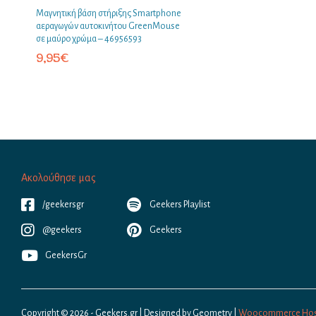
Μαγνητική βάση στήριξης Smartphone
αεραγωγών αυτοκινήτου GreenMouse
σε μαύρο χρώμα – 46956593
9,95
€
Ακολούθησε μας
/geekersgr
Geekers Playlist
@geekers
Geekers
GeekersGr
Copyright © 2026 - Geekers.gr | Designed by
Geometry
|
Woocommerce Hos