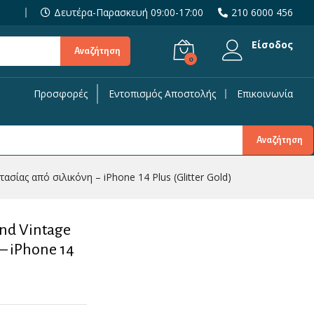
19,90
€
Προσθήκη στο Καλάθι
Δευτέρα-Παρασκευή 09:00-17:00
210 6000 456
Είσοδος
Αναζήτηση
0
Προσφορές
Εντοπισμός Αποστολής
Επικοινωνία
Phone
Αναζήτηση
τασίας από σιλικόνη – iPhone 14 Plus (Glitter Gold)
and Vintage
– iPhone 14