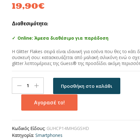
19,90
€
Διαθεσιμότητα:
Online: Άμεσα διαθέσιμο για παράδοση
Η Glitter Flakes σειρά είναι ιδανική για εσένα που θες το κάτι 
συσκευή σου: κατασκευάζεται από μαλακή σιλικόνη ενώ ο σχεδ
glitter λεπτομέρειες της Guess® της προσδίδει ακόμη περισσό
Guess
Προσθήκη στο καλάθι
Glitter
Flakes
Case
Αγορασέ το!
with
Ikonik
Patch
Κωδικός Είδους:
GUHCP14MHGGSHD
and
Κατηγορία:
Smartphones
Vintage