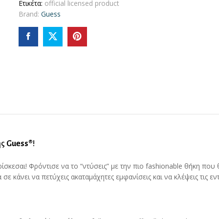
Ετικέτα:
official licensed product
Script
Brand:
Guess
Logo
Θήκη
προστασίας
από
σιλικόνη
–
iPhone
14
Plus
(Glitter
Gold)
quantity
ης
Guess®
!
ίσκεσαι! Φρόντισε να το “ντύσεις” με την πιο fashionable θήκη που
 σε κάνει να πετύχεις ακαταμάχητες εμφανίσεις και να κλέψεις τις εν