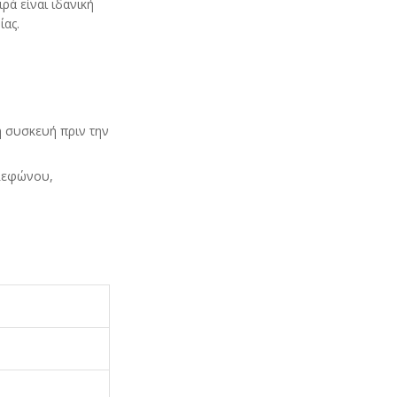
ιρά είναι ιδανική
ίας.
η συσκευή πριν την
ηλεφώνου,