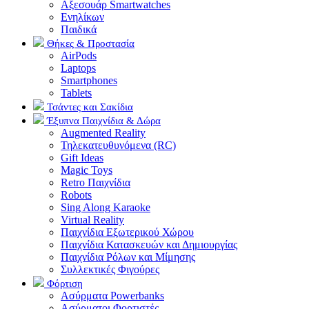
Αξεσουάρ Smartwatches
Ενηλίκων
Παιδικά
Θήκες & Προστασία
AirPods
Laptops
Smartphones
Tablets
Τσάντες και Σακίδια
Έξυπνα Παιχνίδια & Δώρα
Augmented Reality
Τηλεκατευθυνόμενα (RC)
Gift Ideas
Magic Toys
Retro Παιχνίδια
Robots
Sing Along Karaoke
Virtual Reality
Παιχνίδια Εξωτερικού Χώρου
Παιχνίδια Κατασκευών και Δημιουργίας
Παιχνίδια Ρόλων και Μίμησης
Συλλεκτικές Φιγούρες
Φόρτιση
Ασύρματα Powerbanks
Aσύρματοι Φορτιστές