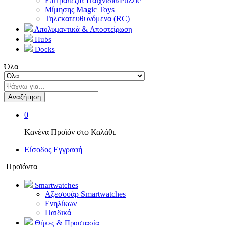
Επιτραπέζια Παιχνίδια/Puzzle
Μίμησης Magic Toys
Τηλεκατευθυνόμενα (RC)
Απολυμαντικά & Αποστείρωση
Hubs
Docks
Όλα
Αναζήτηση
0
Κανένα Προϊόν στο Καλάθι.
Είσοδος
Εγγραφή
Προϊόντα
Smartwatches
Αξεσουάρ Smartwatches
Ενηλίκων
Παιδικά
Θήκες & Προστασία