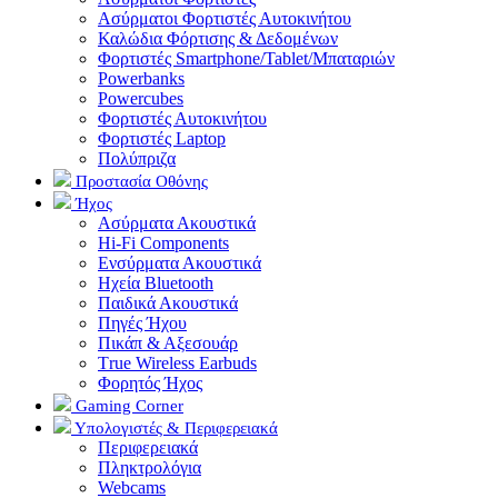
Ασύρματοι Φορτιστές Αυτοκινήτου
Καλώδια Φόρτισης & Δεδομένων
Φορτιστές Smartphone/Tablet/Μπαταριών
Powerbanks
Powercubes
Φορτιστές Αυτοκινήτου
Φορτιστές Laptop
Πολύπριζα
Προστασία Οθόνης
Ήχος
Ασύρματα Ακουστικά
Hi-Fi Components
Ενσύρματα Ακουστικά
Ηχεία Bluetooth
Παιδικά Ακουστικά
Πηγές Ήχου
Πικάπ & Αξεσουάρ
Τrue Wireless Earbuds
Φορητός Ήχος
Gaming Corner
Υπολογιστές & Περιφερειακά
Περιφερειακά
Πληκτρολόγια
Webcams