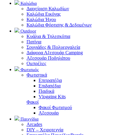
Καλώδια
Διαχείριση Καλωδίων
Καλώδια Εικόνας
Καλώδια Ήχου
Καλώδια Φόρτισης & Δεδομένων
Outdoor
Κυάλια & Τηλεσκόπια
Πατίνια
Σουγιάδες & Πολυεργαλεία
Διάφορα Αξεσουάρ Camping
Αξεσουάρ Ποδηλάτου
Ομπρέλες
Φωτισμός
Φωτιστικά
Επιτραπέζια
Επιδαπέδια
Παιδικά
Vlogging Kits
Φακοί
Φακοί Φωτισμού
Αξεσουάρ
Παιχνίδια
Arcades
DIY – Χειροτεχνία