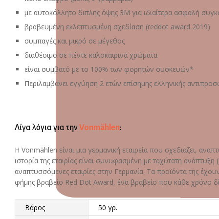
με αυτοκόλλητο διπλής όψης 3M για ιδιαίτερα ασφαλή συγ
βραβευμένη εκλεπτυσμένη σχεδίαση (reddot award 2019)
συμπαγές και μικρό σε μέγεθος
διαθέσιμο σε πέντε καλοκαιρινά χρώματα
είναι συμβατό με το 100% των φορητών συσκευών*
Περιλαμβάνει εγγύηση 2 ετών επίσημης ελληνικής αντιπροσ
Λίγα λόγια για την
Vonmählen
:
H Vonmählen είναι μια γερμανική εταιρεία που σχεδιάζει, αναπτ
ιστορία της εταιρίας είναι συνυφασμένη με ταχύτατη ανάπτυξη
αναπτυσσόμενες εταιρίες στην Γερμανία. Τα προϊόντα της έχου
φήμης βραβείο Red Dot Award, ένα βραβείο που κάθε χρόνο δίν
Βάρος
50 γρ.