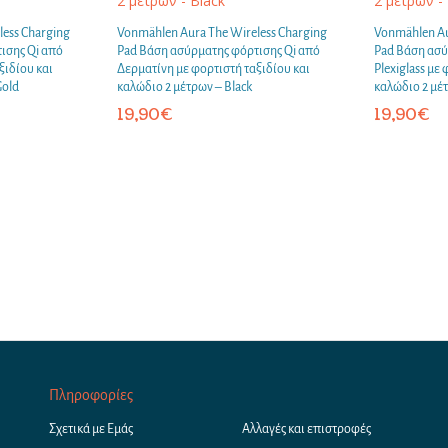
ess Charging
Vonmählen Aura The Wireless Charging
Vonmählen Au
ισης Qi από
Pad Βάση ασύρματης φόρτισης Qi από
Pad Βάση ασύ
ξιδίου και
Δερματίνη με φορτιστή ταξιδίου και
Plexiglass με
Gold
καλώδιο 2 μέτρων – Black
καλώδιο 2 μέτ
19,90
€
19,90
€
Πληροφορίες
Σχετικά με Εμάς
Αλλαγές και επιστροφές