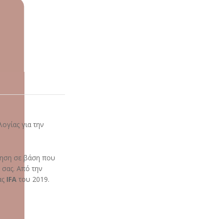
ογίας για την
ίνηση σε βάση που
 σας. Από την
ας
IFA
του 2019.