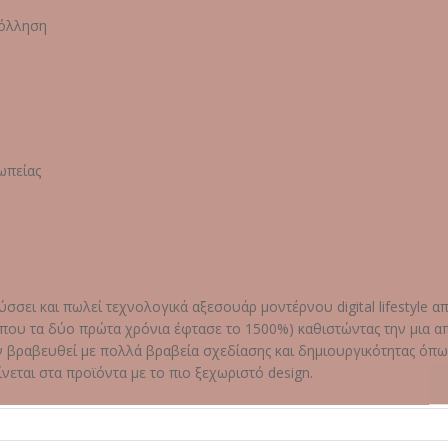
κόλληση
ωπείας
ύσσει και πωλεί τεχνολογικά αξεσουάρ μοντέρνου digital lifestyle α
 (που τα δύο πρώτα χρόνια έφτασε το 1500%) καθιστώντας την μια α
ν βραβευθεί με πολλά βραβεία σχεδίασης και δημιουργικότητας όπω
εται στα προϊόντα με το πιο ξεχωριστό design.