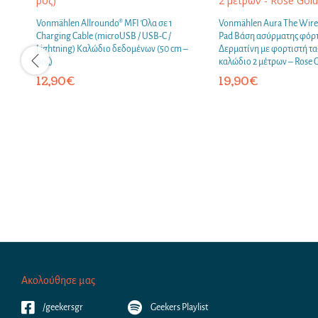
Vonmählen Allroundo® MFI Όλα σε 1
Vonmählen Aura The Wirel
Charging Cable (microUSB / USB-C /
Pad Βάση ασύρματης φόρτ
Lightning) Καλώδιο δεδομένων (50 cm –
Δερματίνη με φορτιστή τα
ροζ)
καλώδιο 2 μέτρων – Rose 
12,90
€
19,90
€
Ακολούθησε μας
/geekersgr
Geekers Playlist