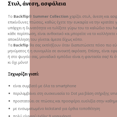
Στυλ, άνεση, ασφάλεια
To
Backflip®
Summer Collection
χαρίζει στυλ, άνεση και ασ
επικίνδυνες πτώσεις, καθώς έχετε την ευκαιρία να την κρατάτε 
υπάρχει η δυνατότητα να τυλίξετε γύρω του το καλώδιο του ha
κάθε περίπτωση, είναι ανθεκτικό και μπορείτε να το κολλήσετε 
αποκόλληση του γίνεται άμεσα δίχως κόπο.
Τα
Backflip
θα σας εκπλήξουν όταν διαπιστώσετε πόσο πιο εύκ
μηνύματος ή η συνομιλία σε ανοικτή ακρόαση. Επίσης, είναι 
ή στο ψυγείο σας, μοναδικό εμπόδιο είναι η φαντασία σας! Κι ό
κι όχι μόνο!
Ξεχωρίζει γιατί:
είναι συμβατό με όλα τα smartphone
περιλαμβάνει στη συσκευασία το Dot μια βάση στήριξης sma
προστατεύει σε πτώσεις και προσφέρει ευελιξία στην καθη
με ενσωματωμένο kickstand για όρθια τοποθέτηση
πολύ ελαφρύ (μόλις 9 γραμμάρια)