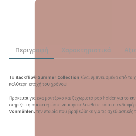
Περιγραφή
Χαρακτηριστικά
Αξι
Τα
Backflip®
Summer Collection
είναι εμπνευσμένα από τα 
καλύτερη εποχή του χρόνου!
Πρόκειται για ένα μοντέρνο και ξεχωριστό pop holder για το κ
στηρίζει τη συσκευή ώστε να παρακολουθείτε κάποιο ενδιαφέρο
Vonmählen,
την εταιρία που βραβεύθηκε για τις σχεδιαστικές 