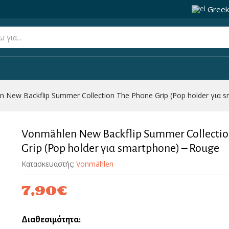
Greek
The Phone Grip (Pop holder για smartphone) – Rouge
(0)
 New Backflip Summer Collection The Phone Grip (Pop holder για 
Vonmählen New Backflip Summer Collectio
Grip (Pop holder για smartphone) – Rouge
Κατασκευαστής:
Vonmählen
7,90
€
Διαθεσιμότητα: