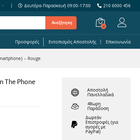
7,90
€
Προσθήκη στο Καλάθι
Δευτέρα-Παρασκευή 09:00-17:00
210 6000 456
▼
Αναζήτηση
0
Προσφορές
Εντοπισμός Αποστολής
Επικοινωνία
smartphone) – Rouge
n The Phone
Αποστολή
Πανελλαδικά
48ωρη
Παράδοση
Δωρεάν
Eπιστροφές (για
αγορές με
PayPal)