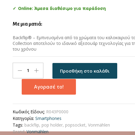
Online: Άμεσα διαθέσιμο για παράδοση
Με μια ματιά:
Backflip® – Εμπνευσμένα από τα χρώματα του καλοκαιριού τ
Collection αποτελούν το ιδανικό αξεσουάρ τεχνολογίας για 
του χρόνου
Vonmählen
Προσθήκη στο καλάθι
New
Backflip
Summer
Αγορασέ το!
Collection
The
Phone
Κωδικός Είδους:
R043P0000
Grip
Κατηγορία:
Smartphones
(Pop
Tags:
backflip
,
pop holder
,
popsocket
,
Vonmählen
holder
Brand:
Vonmählen
για