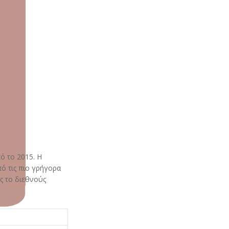
πό το 2015. Η
πό τις πιο γρήγορα
ς το διεθνούς