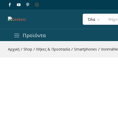
Όλα
Vonmählen New Backflip Summer Collection 
Προϊόντα
Περιγραφή
Χαρακτηριστικά
Αξιολογήσεις 
Αρχική
/
Shop
/
Θήκες & Προστασία
/
Smartphones
/
Vonmählen