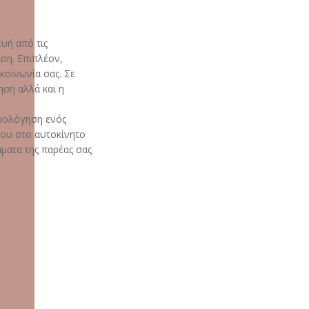
υή από τις
άση. Επιπλέον,
κοινωνία σας. Σε
ηση αλλά και η
τρολόγηση ενός
του στο αυτοκίνητο
μματα της παρέας σας