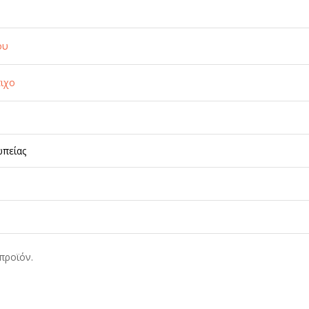
ου
τιχο
ωπείας
προϊόν.