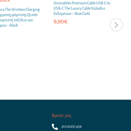
Vonmählen Premium Cable USB-C to
USB-C The Luxury Cable Καλώδιο
ra The Wireless Charging
V
δεδομένων – Rose Gold
ρματης φόρτισης Qi από
C
 φορτιστή ταξιδίου και
L
9,90
€
ρων – Black
L
Βρείτε μας
210 6000 456