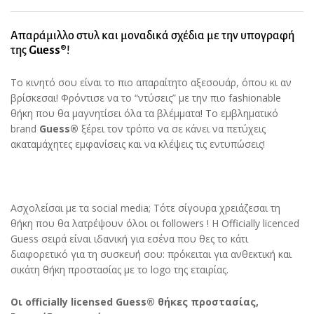
iPhone
15
Απαράμιλλο στυλ και μοναδικά σχέδια με την υπογραφή
Pro
της
Guess®
!
(Glitter
Lilac
Το κινητό σου είναι το πιο απαραίτητο αξεσουάρ, όπου κι αν
–
βρίσκεσαι! Φρόντισε να το “ντύσεις” με την πιο fashionable
GUHCP15LPGMCSL)
θήκη που θα μαγνητίσει όλα τα βλέμματα! Το εμβληματικό
quantity
brand
Guess®
ξέρει τον τρόπο να σε κάνει να πετύχεις
ακαταμάχητες εμφανίσεις και να κλέψεις τις εντυπώσεις!
Ασχολείσαι με τα social media; Τότε σίγουρα χρειάζεσαι τη
θήκη που θα λατρέψουν όλοι οι followers ! Η Officially licenced
Guess σειρά είναι ιδανική για εσένα που θες το κάτι
διαφορετικό για τη συσκευή σου: πρόκειται για ανθεκτική και
σικάτη θήκη προστασίας με το logo της εταιρίας.
Οι officially licensed Guess® θήκες προστασίας,