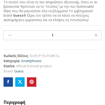
Το κινητό σου είναι το πιο απαραίτητο αξεσουάρ, όπου κι αν
βρίσκεσαι! Φρόντισε να το “ντύσεις” με την πιο fashionable
θήκη που θα μαγνητίσει όλα τα βλέμματα! Το εμβληματικό
brand
Guess®
ξέρει τον τρόπο να σε κάνει να πετύχεις
ακαταμάχητες εμφανίσεις και να κλέψεις τις εντυπώσεις!
Guess
Glitter
Full
Wrapped
Glossy
Κωδικός Είδους:
GUHCP15LPGMCSL
Case
Κατηγορία:
Smartphones
with
Ετικέτα:
official licensed product
Vintage
Brand:
Guess
Script
Logo
Θήκη
προστασίας
από
σιλικόνη
Περιγραφή
–