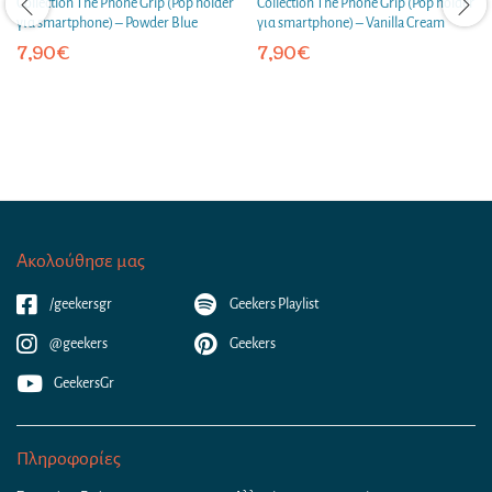
Collection The Phone Grip (Pop holder
Collection The Phone Grip (Pop holder
για smartphone) – Powder Blue
για smartphone) – Vanilla Cream
7,90
€
7,90
€
Ακολούθησε μας
/geekersgr
Geekers Playlist
@geekers
Geekers
GeekersGr
Πληροφορίες