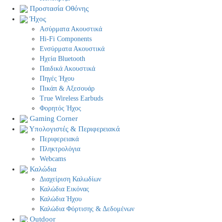
Προστασία Οθόνης
Ήχος
Ασύρματα Ακουστικά
Hi-Fi Components
Ενσύρματα Ακουστικά
Ηχεία Bluetooth
Παιδικά Ακουστικά
Πηγές Ήχου
Πικάπ & Αξεσουάρ
Τrue Wireless Earbuds
Φορητός Ήχος
Gaming Corner
Υπολογιστές & Περιφερειακά
Περιφερειακά
Πληκτρολόγια
Webcams
Καλώδια
Διαχείριση Καλωδίων
Καλώδια Εικόνας
Καλώδια Ήχου
Καλώδια Φόρτισης & Δεδομένων
Outdoor