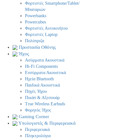
Φορτιστές Smartphone/Tablet/
Μπαταριών
Powerbanks
Powercubes
Φορτιστές Αυτοκινήτου
Φορτιστές Laptop
Πολύπριζα
Προστασία Οθόνης
Ήχος
Ασύρματα Ακουστικά
Hi-Fi Components
Ενσύρματα Ακουστικά
Ηχεία Bluetooth
Παιδικά Ακουστικά
Πηγές Ήχου
Πικάπ & Αξεσουάρ
Τrue Wireless Earbuds
Φορητός Ήχος
Gaming Corner
Υπολογιστές & Περιφερειακά
Περιφερειακά
Πληκτρολόγια