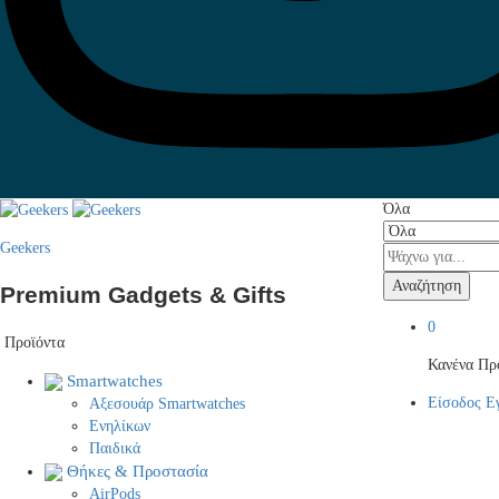
Όλα
Geekers
Αναζήτηση
Premium Gadgets & Gifts
0
Προϊόντα
Κανένα Προ
Smartwatches
Είσοδος
Ε
Αξεσουάρ Smartwatches
Ενηλίκων
Παιδικά
Θήκες & Προστασία
AirPods