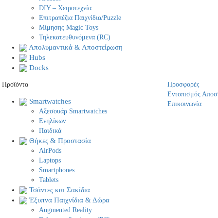
DIY – Χειροτεχνία
Επιτραπέζια Παιχνίδια/Puzzle
Μίμησης Magic Toys
Τηλεκατευθυνόμενα (RC)
Απολυμαντικά & Αποστείρωση
Hubs
Docks
Προϊόντα
Προσφορές
Εντοπισμός Αποσ
Smartwatches
Επικοινωνία
Αξεσουάρ Smartwatches
Ενηλίκων
Παιδικά
Θήκες & Προστασία
AirPods
Laptops
Smartphones
Tablets
Τσάντες και Σακίδια
Έξυπνα Παιχνίδια & Δώρα
Augmented Reality