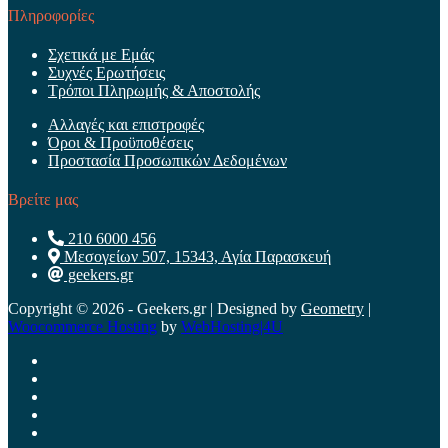
Πληροφορίες
Σχετικά με Εμάς
Συχνές Ερωτήσεις
Τρόποι Πληρωμής & Αποστολής
Αλλαγές και επιστροφές
Όροι & Προϋποθέσεις
Προστασία Προσωπικών Δεδομένων
Βρείτε μας
210 6000 456
Μεσογείων 507, 15343, Αγία Παρασκευή
geekers.gr
Copyright © 2026 - Geekers.gr | Designed by
Geometry
|
Woocommerce Hosting
by
WebHosting|4U