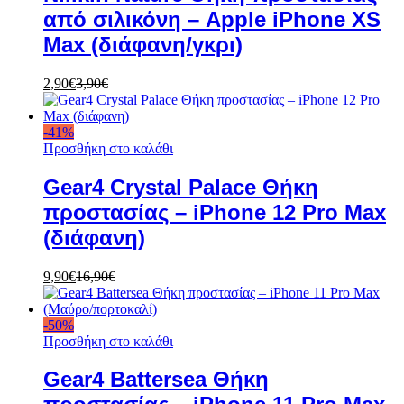
από σιλικόνη – Apple iPhone XS
Max (διάφανη/γκρι)
2,90
€
3,90
€
-
41
%
Προσθήκη στο καλάθι
Gear4 Crystal Palace Θήκη
προστασίας – iPhone 12 Pro Max
(διάφανη)
9,90
€
16,90
€
-
50
%
Προσθήκη στο καλάθι
Gear4 Battersea Θήκη