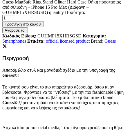
Guess MagSafe Ring Stand Glitter Hard Case Θήκη προστασίας
από σιλικόνη – iPhone 15 Pro Max (Διάφανη –
GUHMP15XHRSGSD) quantity
Ποσότητα:
Προσθήκη στο καλάθι
Αγορασέ το!
Κωδικός Είδους:
GUHMP15XHRSGSD
Κατηγορία:
Smartphones
Ετικέτα:
official licensed product
Brand:
Guess
Περιγραφή
Απαράμιλλο στυλ και μοναδικά σχέδια με την υπογραφή της
Guess®
!
Το κινητό σου είναι το πιο απαραίτητο αξεσουάρ, όπου κι αν
βρίσκεσαι! Φρόντισε να το “ντύσεις” με την πιο fashionable θήκη
που θα μαγνητίσει όλα τα βλέμματα! Το εμβληματικό brand
Guess®
ξέρει τον τρόπο να σε κάνει να πετύχεις ακαταμάχητες
εμφανίσεις και να κλέψεις τις εντυπώσεις!
Ασχολείσαι με τα social media; Τότε σίγουρα χρειάζεσαι τη θήκη