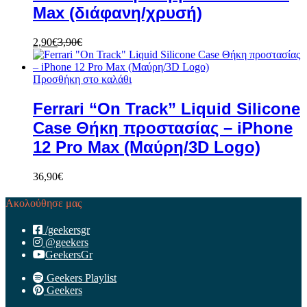
Max (διάφανη/χρυσή)
2,90
€
3,90
€
Προσθήκη στο καλάθι
Ferrari “On Track” Liquid Silicone
Case Θήκη προστασίας – iPhone
12 Pro Max (Μαύρη/3D Logo)
36,90
€
Ακολούθησε μας
/geekersgr
@geekers
GeekersGr
Geekers Playlist
Geekers