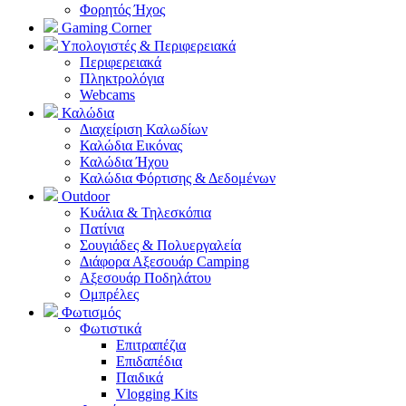
Φορητός Ήχος
Gaming Corner
Υπολογιστές & Περιφερειακά
Περιφερειακά
Πληκτρολόγια
Webcams
Καλώδια
Διαχείριση Καλωδίων
Καλώδια Εικόνας
Καλώδια Ήχου
Καλώδια Φόρτισης & Δεδομένων
Outdoor
Κυάλια & Τηλεσκόπια
Πατίνια
Σουγιάδες & Πολυεργαλεία
Διάφορα Αξεσουάρ Camping
Αξεσουάρ Ποδηλάτου
Ομπρέλες
Φωτισμός
Φωτιστικά
Επιτραπέζια
Επιδαπέδια
Παιδικά
Vlogging Kits