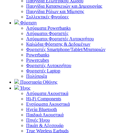
Παιχνίδια Εξωτερικού Χώρου
Παιχνίδια Κατασκευών και Δημιουργίας
Παιχνίδια Ρόλων και Μίμησης
Συλλεκτικές Φιγούρες
Φόρτιση
Ασύρματα Powerbanks
Aσύρματοι Φορτιστές
Ασύρματοι Φορτιστές Αυτοκινήτου
Καλώδια Φόρτισης & Δεδομένων
Φορτιστές Smartphone/Tablet/Μπαταριών
Powerbanks
Powercubes
Φορτιστές Αυτοκινήτου
Φορτιστές Laptop
Πολύπριζα
Προστασία Οθόνης
Ήχος
Ασύρματα Ακουστικά
Hi-Fi Components
Ενσύρματα Ακουστικά
Ηχεία Bluetooth
Παιδικά Ακουστικά
Πηγές Ήχου
Πικάπ & Αξεσουάρ
Τrue Wireless Earbuds