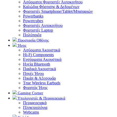
Ασύρματοι Φορτιστές Αυτοκινήτου
Καλώδια Φόρτισης & Δεδομένων
Φορτιστές Smartphone/Tablet/Μπαταριών
Powerbanks
Powercubes
Φορτιστές Αυτοκινήτου
Φορτιστές Laptop
Πολύπριζα
Προστασία Οθόνης
Ήχος
Ασύρματα Ακουστικά
Hi-Fi Components
Ενσύρματα Ακουστικά
Ηχεία Bluetooth
Παιδικά Ακουστικά
Πηγές Ήχου
Πικάπ & Αξεσουάρ
Τrue Wireless Earbuds
Φορητός Ήχος
Gaming Corner
Υπολογιστές & Περιφερειακά
Περιφερειακά
Πληκτρολόγια
Webcams