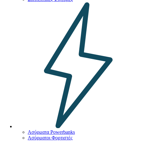
Ασύρματα Powerbanks
Aσύρματοι Φορτιστές