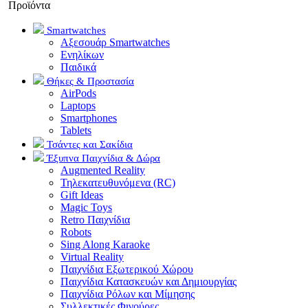
Προϊόντα
Smartwatches
Αξεσουάρ Smartwatches
Ενηλίκων
Παιδικά
Θήκες & Προστασία
AirPods
Laptops
Smartphones
Tablets
Τσάντες και Σακίδια
Έξυπνα Παιχνίδια & Δώρα
Augmented Reality
Τηλεκατευθυνόμενα (RC)
Gift Ideas
Magic Toys
Retro Παιχνίδια
Robots
Sing Along Karaoke
Virtual Reality
Παιχνίδια Εξωτερικού Χώρου
Παιχνίδια Κατασκευών και Δημιουργίας
Παιχνίδια Ρόλων και Μίμησης
Συλλεκτικές Φιγούρες