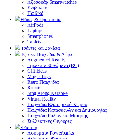
Αξεσουάρ Smartwatches
Ενηλίκων
Παιδικά
Θήκες & Προστασία
AirPods
Laptops
Smartphones
Tablets
Τσάντες και Σακίδια
Έξυπνα Παιχνίδια & Δώρα
Augmented Reality
Τηλεκατευθυνόμενα (RC)
Gift Ideas
Magic Toys
Retro Παιχνίδια
Robots
Sing Along Karaoke
Virtual Reality
Παιχνίδια Εξωτερικού Χώρου
Παιχνίδια Κατασκευών και Δημιουργίας
Παιχνίδια Ρόλων και Μίμησης
Συλλεκτικές Φιγούρες
Φόρτιση
Ασύρματα Powerbanks
Aσύρματοι Φορτιστές