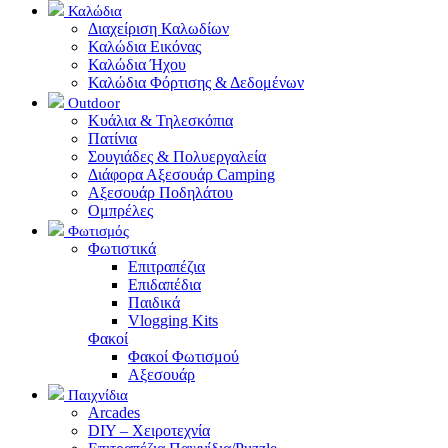
Καλώδια
Διαχείριση Καλωδίων
Καλώδια Εικόνας
Καλώδια Ήχου
Καλώδια Φόρτισης & Δεδομένων
Outdoor
Κυάλια & Τηλεσκόπια
Πατίνια
Σουγιάδες & Πολυεργαλεία
Διάφορα Αξεσουάρ Camping
Αξεσουάρ Ποδηλάτου
Ομπρέλες
Φωτισμός
Φωτιστικά
Επιτραπέζια
Επιδαπέδια
Παιδικά
Vlogging Kits
Φακοί
Φακοί Φωτισμού
Αξεσουάρ
Παιχνίδια
Arcades
DIY – Χειροτεχνία