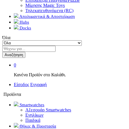
Επιτραπέζια Παιχνίδια/Puzzle
Μίμησης Magic Toys
Τηλεκατευθυνόμενα (RC)
Απολυμαντικά & Αποστείρωση
Hubs
Docks
Όλα
Αναζήτηση
0
Κανένα Προϊόν στο Καλάθι.
Είσοδος
Εγγραφή
Προϊόντα
Smartwatches
Αξεσουάρ Smartwatches
Ενηλίκων
Παιδικά
Θήκες & Προστασία