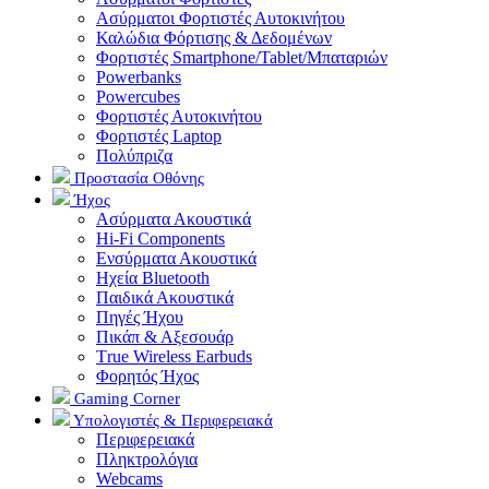
Ασύρματοι Φορτιστές Αυτοκινήτου
Καλώδια Φόρτισης & Δεδομένων
Φορτιστές Smartphone/Tablet/Μπαταριών
Powerbanks
Powercubes
Φορτιστές Αυτοκινήτου
Φορτιστές Laptop
Πολύπριζα
Προστασία Οθόνης
Ήχος
Ασύρματα Ακουστικά
Hi-Fi Components
Ενσύρματα Ακουστικά
Ηχεία Bluetooth
Παιδικά Ακουστικά
Πηγές Ήχου
Πικάπ & Αξεσουάρ
Τrue Wireless Earbuds
Φορητός Ήχος
Gaming Corner
Υπολογιστές & Περιφερειακά
Περιφερειακά
Πληκτρολόγια
Webcams