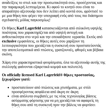
αναδείξεις το στυλ και την προσωπικότητά σου, προσέχοντας και
την παραμικρή λεπτομέρεια. Κι αφού το κινητό σου είναι το
απαραίτητο αξεσουάρ που δεν λείπει από κοντά σου, φρόντισέ το
με μια θήκη που φέρει την υπογραφή ενός από τους πιο διάσημου
σχεδιαστές μόδας παγκοσμίως!
Οι θήκες
Karl Lagerfeld
κατασκευάζονται από σιλικόνη υψηλής
ποιότητας που χαρακτηρίζεται από υψηλή αντοχή και
ανθεκτικότητα στο νερό και την οποιαδήποτε υγρασία. Εκτός από
exclusive
εμφανίσεις, οι θήκες αυτές σου χαρίζουν τη
λειτουργικότητα που χρειάζεται η συσκευή σου προστατεύοντάς
την αποτελεσματικά από πτώσεις, γρατζουνιές, φθορές και βέβαια
σκόνη.
Χάρη στο χαρακτηριστικά φινιρίσματα, όλα τα αξεσουάρ αυτής της
συλλογής φαίνονται εξαιρετικά κομψά και πολυτελή.
Οι officially licensed Karl Lagerfeld® θήκες προστασίας,
ξεχωρίζουν γιατί:
προστατεύουν από πτώσεις και χτυπήματα, με στύλ
προσφέροντας ασφάλεια από άκρη σε άκρη
είναι απόλυτα συμβατές με τις νέας τεχνολογίας βάσεις
ασύρματης φόρτισης για να μη χρειάζεται να αφαιρείς τη
θήκη σου από τη συσκευή πριν την βάλεις να φορτίσει