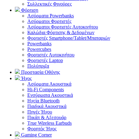
Συλλεκτικές Φιγούρες
Φόρτιση
Ασύρματα Powerbanks
Aσύρματοι Φορτιστές
Ασύρματοι Φορτιστές Αυτοκινήτου
Καλώδια Φόρτισης & Δεδομένων
Φορτιστές Smartphone/Tablet/Μπαταριών
Powerbanks
Powercubes
Φορτιστές Αυτοκινήτου
Φορτιστές Laptop
Πολύπριζα
Προστασία Οθόνης
Ήχος
Ασύρματα Ακουστικά
Hi-Fi Components
Ενσύρματα Ακουστικά
Ηχεία Bluetooth
Παιδικά Ακουστικά
Πηγές Ήχου
Πικάπ & Αξεσουάρ
Τrue Wireless Earbuds
Φορητός Ήχος
Gaming Corner