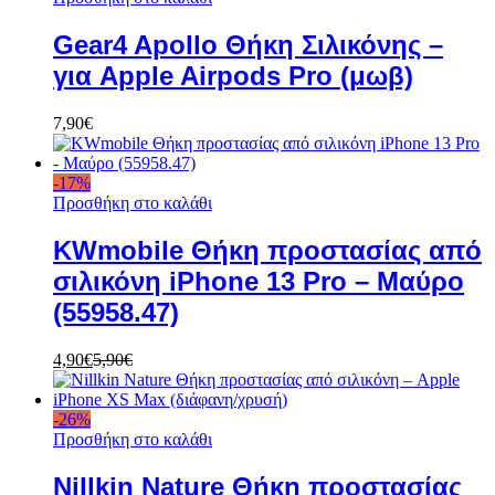
Gear4 Apollo Θήκη Σιλικόνης –
για Apple Airpods Pro (μωβ)
7,90
€
-
17
%
Προσθήκη στο καλάθι
KWmobile Θήκη προστασίας από
σιλικόνη iPhone 13 Pro – Μαύρο
(55958.47)
4,90
€
5,90
€
-
26
%
Προσθήκη στο καλάθι
Nillkin Nature Θήκη προστασίας