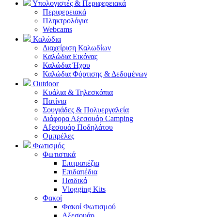
Υπολογιστές & Περιφερειακά
Περιφερειακά
Πληκτρολόγια
Webcams
Καλώδια
Διαχείριση Καλωδίων
Καλώδια Εικόνας
Καλώδια Ήχου
Καλώδια Φόρτισης & Δεδομένων
Outdoor
Κυάλια & Τηλεσκόπια
Πατίνια
Σουγιάδες & Πολυεργαλεία
Διάφορα Αξεσουάρ Camping
Αξεσουάρ Ποδηλάτου
Ομπρέλες
Φωτισμός
Φωτιστικά
Επιτραπέζια
Επιδαπέδια
Παιδικά
Vlogging Kits
Φακοί
Φακοί Φωτισμού
Αξεσουάρ