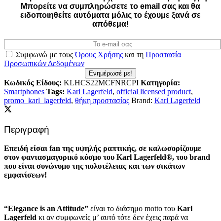
Mπορείτε να συμπληρώσετε το email σας και θα
ειδοποιηθείτε αυτόματα μόλις το έχουμε ξανά σε
απόθεμα!
Συμφωνώ με τους
Όρους Χρήσης
και τη
Προστασία
Προσωπικών Δεδομένων
Ενημέρωσέ με!
Κωδικός Είδους:
KLHCS22MCFNRCPI
Κατηγορία:
Smartphones
Tags:
Karl Lagerfeld
,
official licensed product
,
promo_karl_lagerfeld
,
θήκη προστασίας
Brand:
Karl Lagerfeld
Περιγραφή
Επειδή είσαι fan της υψηλής ραπτικής, σε καλωσορίζουμε
στον φαντασμαγορικό κόσμο του Karl Lagerfeld®, του brand
που είναι συνώνυμο της πολυτέλειας και των σικάτων
εμφανίσεων!
“Elegance is an Attitude”
είναι το διάσημο motto του
Karl
Lagerfeld
κι αν συμφωνείς μ’ αυτό τότε δεν έχεις παρά να