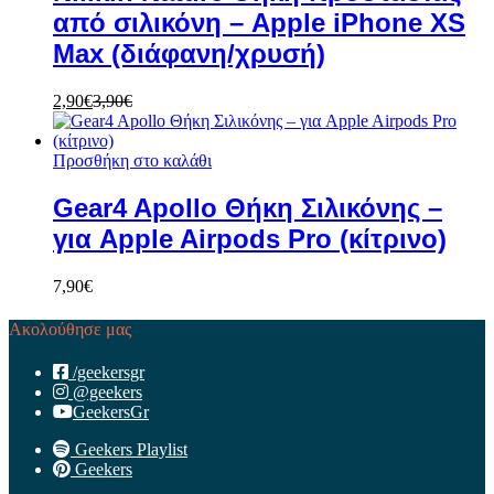
από σιλικόνη – Apple iPhone XS
Max (διάφανη/χρυσή)
2,90
€
3,90
€
Προσθήκη στο καλάθι
Gear4 Apollo Θήκη Σιλικόνης –
για Apple Airpods Pro (κίτρινο)
7,90
€
Ακολούθησε μας
/geekersgr
@geekers
GeekersGr
Geekers Playlist
Geekers