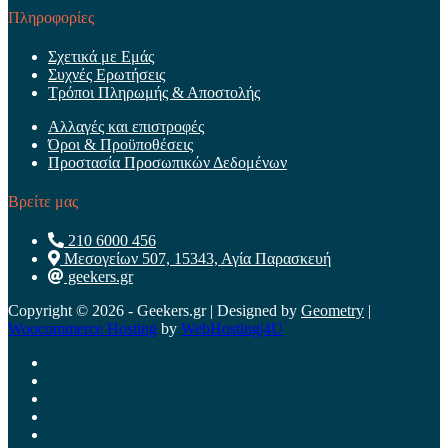
Πληροφορίες
Σχετικά με Εμάς
Συχνές Ερωτήσεις
Τρόποι Πληρωμής & Αποστολής
Αλλαγές και επιστροφές
Όροι & Προϋποθέσεις
Προστασία Προσωπικών Δεδομένων
Βρείτε μας
210 6000 456
Μεσογείων 507, 15343, Αγία Παρασκευή
geekers.gr
Copyright © 2026 - Geekers.gr | Designed by
Geometry
|
Woocommerce Hosting
by
WebHosting|4U