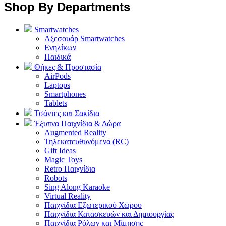
Shop By Departments
Smartwatches
Αξεσουάρ Smartwatches
Ενηλίκων
Παιδικά
Θήκες & Προστασία
AirPods
Laptops
Smartphones
Tablets
Τσάντες και Σακίδια
Έξυπνα Παιχνίδια & Δώρα
Augmented Reality
Τηλεκατευθυνόμενα (RC)
Gift Ideas
Magic Toys
Retro Παιχνίδια
Robots
Sing Along Karaoke
Virtual Reality
Παιχνίδια Εξωτερικού Χώρου
Παιχνίδια Κατασκευών και Δημιουργίας
Παιχνίδια Ρόλων και Μίμησης