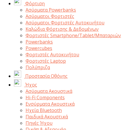
Φόρτιση
Ασύρματα Powerbanks
Aσύρματοι Φορτιστές
Ασύρματοι Φορτιστές Αυτοκινήτου
Καλώδια Φόρτισης & Δεδομένων
Φορτιστές Smartphone/Tablet/Μπαταριών
Powerbanks
Powercubes
Φορτιστές Αυτοκινήτου
Φορτιστές Laptop
Πολύπριζα
Προστασία Οθόνης
Ήχος
Ασύρματα Ακουστικά
Hi-Fi Components
Ενσύρματα Ακουστικά
Ηχεία Bluetooth
Παιδικά Ακουστικά
Πηγές Ήχου
Πικάπ & Αξεσουάρ