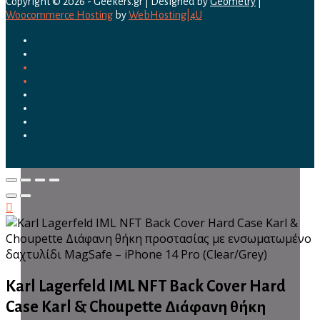
Copyright © 2026 - Geekers.gr | Designed by
Geometry
|
Woocommerce Hosting
by
WebHosting|4U
Karl Lagerfeld IML NFT Back Cover Hard
Case Karl & Choupette Διάφανη θήκη