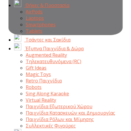
Θήκες & Προστασία
AirPods
Laptops
Smartphones
Tablets
Τσάντες και Σακίδια
Έξυπνα Παιχνίδια & Δώρα
Augmented Reality
Τηλεκατευθυνόμενα (RC)
Gift Ideas
Magic Toys
Retro Παιχνίδια
Robots
Sing Along Karaoke
Virtual Reality
Παιχνίδια Εξωτερικού Χώρου
Παιχνίδια Κατασκευών και Δημιουργίας
Παιχνίδια Ρόλων και Μίμησης
Συλλεκτικές Φιγούρες