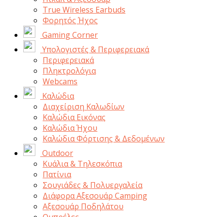
Τrue Wireless Earbuds
Φορητός Ήχος
Gaming Corner
Υπολογιστές & Περιφερειακά
Περιφερειακά
Πληκτρολόγια
Webcams
Καλώδια
Διαχείριση Καλωδίων
Καλώδια Εικόνας
Καλώδια Ήχου
Καλώδια Φόρτισης & Δεδομένων
Outdoor
Κυάλια & Τηλεσκόπια
Πατίνια
Σουγιάδες & Πολυεργαλεία
Διάφορα Αξεσουάρ Camping
Αξεσουάρ Ποδηλάτου