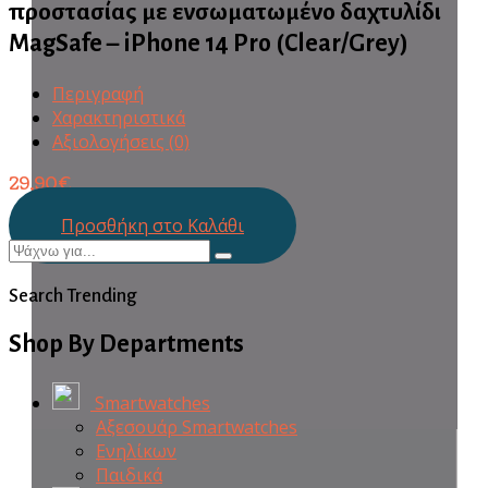
προστασίας με ενσωματωμένο δαχτυλίδι
MagSafe – iPhone 14 Pro (Clear/Grey)
Περιγραφή
Χαρακτηριστικά
Αξιολογήσεις (0)
29,90
€
Προσθήκη στο Καλάθι
Search Trending
Shop By Departments
Smartwatches
Αξεσουάρ Smartwatches
Ενηλίκων
Παιδικά