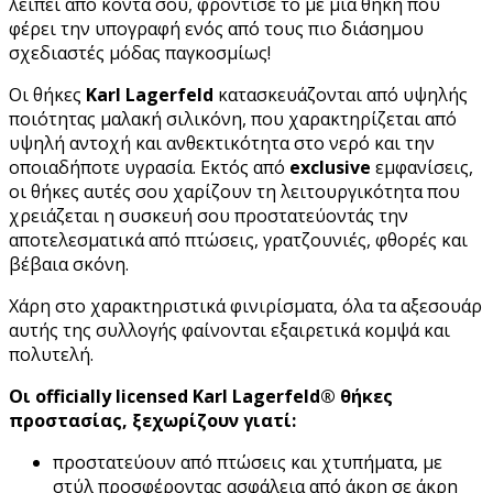
λείπει από κοντά σου, φρόντισέ το με μια θήκη που
φέρει την υπογραφή ενός από τους πιο διάσημου
σχεδιαστές μόδας παγκοσμίως!
Οι θήκες
Karl Lagerfeld
κατασκευάζονται από υψηλής
ποιότητας μαλακή σιλικόνη, που χαρακτηρίζεται από
υψηλή αντοχή και ανθεκτικότητα στο νερό και την
οποιαδήποτε υγρασία. Εκτός από
exclusive
εμφανίσεις,
οι θήκες αυτές σου χαρίζουν τη λειτουργικότητα που
χρειάζεται η συσκευή σου προστατεύοντάς την
αποτελεσματικά από πτώσεις, γρατζουνιές, φθορές και
βέβαια σκόνη.
Χάρη στο χαρακτηριστικά φινιρίσματα, όλα τα αξεσουάρ
αυτής της συλλογής φαίνονται εξαιρετικά κομψά και
πολυτελή.
Οι officially licensed Karl Lagerfeld® θήκες
προστασίας, ξεχωρίζουν γιατί:
προστατεύουν από πτώσεις και χτυπήματα, με
στύλ προσφέροντας ασφάλεια από άκρη σε άκρη