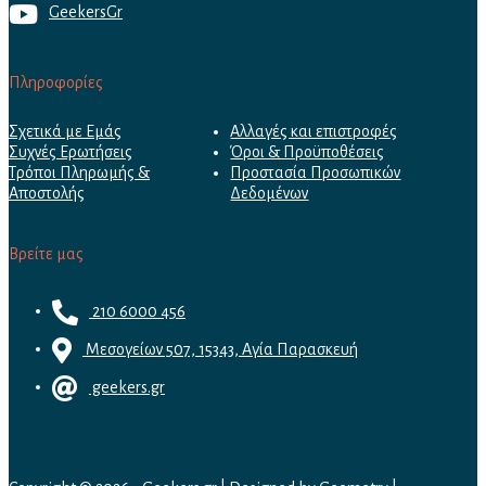
GeekersGr
Πληροφορίες
Σχετικά με Εμάς
Αλλαγές και επιστροφές
Συχνές Ερωτήσεις
Όροι & Προϋποθέσεις
Τρόποι Πληρωμής &
Προστασία Προσωπικών
Αποστολής
Δεδομένων
Βρείτε μας
210 6000 456
Μεσογείων 507, 15343, Αγία Παρασκευή
geekers.gr