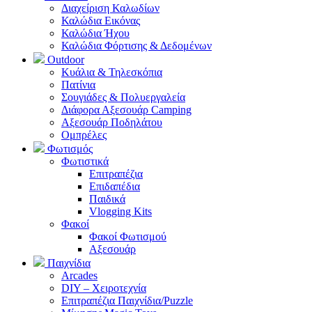
Διαχείριση Καλωδίων
Καλώδια Εικόνας
Καλώδια Ήχου
Καλώδια Φόρτισης & Δεδομένων
Outdoor
Κυάλια & Τηλεσκόπια
Πατίνια
Σουγιάδες & Πολυεργαλεία
Διάφορα Αξεσουάρ Camping
Αξεσουάρ Ποδηλάτου
Ομπρέλες
Φωτισμός
Φωτιστικά
Επιτραπέζια
Επιδαπέδια
Παιδικά
Vlogging Kits
Φακοί
Φακοί Φωτισμού
Αξεσουάρ
Παιχνίδια
Arcades
DIY – Χειροτεχνία
Επιτραπέζια Παιχνίδια/Puzzle