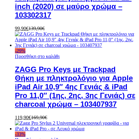
inch (2020) σε μαύρο χρώμα –
103302317
99,90
€
139,90
€
-
29
%
Προσθήκη στο καλάθι
ZAGG Pro Keys με Trackpad
Θήκη με πληκτρολόγιο για Apple
iPad Air 10,9″ 4ης Γενιάς & iPad
Pro 11,0″ (1ης, 2ης, 3ης Γενιάς) σε
charcoal χρώμα – 103407937
119,90
€
169,90
€
-
33
%