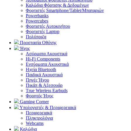
Καλώδια Φόρτισης & Δεδομένων
Φορτιστές Smartphone/Tablet/Μπαταριών
Powerbanks
Powercubes
Φορτιστές Αυτοκινήτου
Φορτιστές Laptop
Πολύπριζα
Προστασία Οθόνης
Ήχος
Ασύρματα Ακουστικά
Hi-Fi Components
Ενσύρματα Ακουστικά
Ηχεία Bluetooth
Παιδικά Ακουστικά
Πηγές Ήχου
Πικάπ & Αξεσουάρ
Τrue Wireless Earbuds
Φορητός Ήχος
Gaming Corner
Υπολογιστές & Περιφερειακά
Περιφερειακά
Πληκτρολόγια
Webcams
Καλώδια