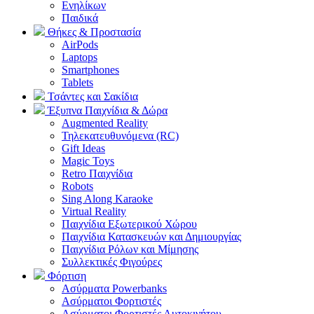
Ενηλίκων
Παιδικά
Θήκες & Προστασία
AirPods
Laptops
Smartphones
Tablets
Τσάντες και Σακίδια
Έξυπνα Παιχνίδια & Δώρα
Augmented Reality
Τηλεκατευθυνόμενα (RC)
Gift Ideas
Magic Toys
Retro Παιχνίδια
Robots
Sing Along Karaoke
Virtual Reality
Παιχνίδια Εξωτερικού Χώρου
Παιχνίδια Κατασκευών και Δημιουργίας
Παιχνίδια Ρόλων και Μίμησης
Συλλεκτικές Φιγούρες
Φόρτιση
Ασύρματα Powerbanks
Aσύρματοι Φορτιστές
Ασύρματοι Φορτιστές Αυτοκινήτου