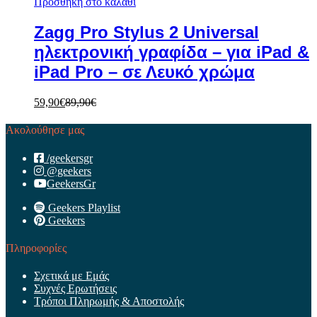
Προσθήκη στο καλάθι
Zagg Pro Stylus 2 Universal
ηλεκτρονική γραφίδα – για iPad &
iPad Pro – σε Λευκό χρώμα
59,90
€
89,90
€
Ακολούθησε μας
/geekersgr
@geekers
GeekersGr
Geekers Playlist
Geekers
Πληροφορίες
Σχετικά με Εμάς
Συχνές Ερωτήσεις
Τρόποι Πληρωμής & Αποστολής