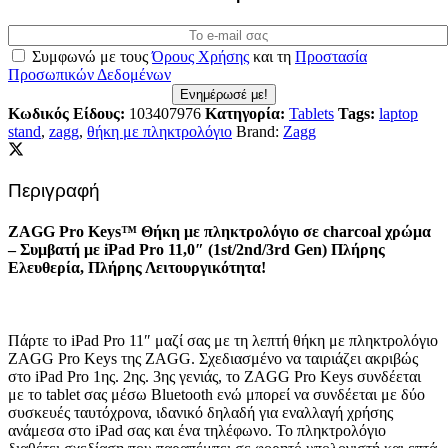
Συμφωνώ με τους
Όρους Χρήσης
και τη
Προστασία
Προσωπικών Δεδομένων
Ενημέρωσέ με!
Κωδικός Είδους:
103407976
Κατηγορία:
Tablets
Tags:
laptop
stand
,
zagg
,
θήκη με πληκτρολόγιο
Brand:
Zagg
Περιγραφή
ZAGG Pro Keys™ Θήκη με πληκτρολόγιο σε charcoal χρώμα
– Συμβατή με iPad Pro 11,0″ (1st/2nd/3rd Gen) Πλήρης
Ελευθερία, Πλήρης Λειτουργικότητα!
Πάρτε το iPad Pro 11″ μαζί σας με τη λεπτή θήκη με πληκτρολόγιο
ZAGG Pro Keys της ZAGG. Σχεδιασμένο να ταιριάζει ακριβώς
στο iPad Pro 1ης. 2ης. 3ης γενιάς, το ZAGG Pro Keys συνδέεται
με το tablet σας μέσω Bluetooth ενώ μπορεί να συνδέεται με δύο
συσκευές ταυτόχρονα, ιδανικό δηλαδή για εναλλαγή χρήσης
ανάμεσα στο iPad σας και ένα τηλέφωνο. Το πληκτρολόγιο