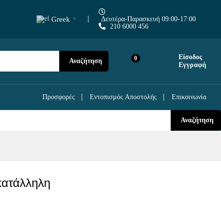
49,90
€
69,90
€
Greek
Δευτέρα-Παρασκευή 09:00-17:00
▼
210 6000 456
Είσοδος
0
Αναζήτηση
Εγγραφή
Προσφορές
Εντοπισμός Αποστολής
Επικοινωνία
Αναζήτηση
κατάλληλη