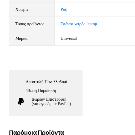
Χρώμα
Ροζ
Τύπος προϊόντος
Τσάντα χειρός laptop
Μάρκα
Universal
Αποστολή Πανελλαδικά
48ωρη Παράδοση
Δωρεάν Eπιστροφές
(για αγορές με PayPal)
Παρόμοια Προϊόντα