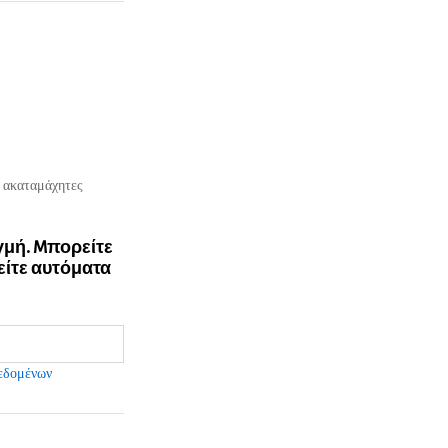
ς ακαταμάχητες
ιγμή. Mπορείτε
είτε αυτόματα
εδομένων