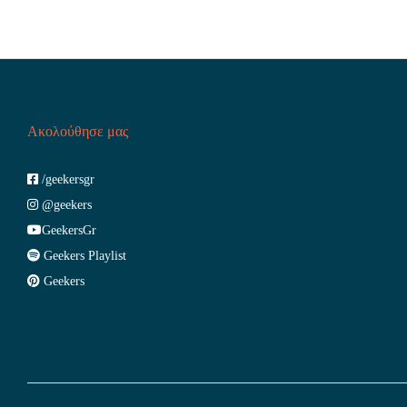
Ακολούθησε μας
/geekersgr
@geekers
GeekersGr
Geekers Playlist
Geekers