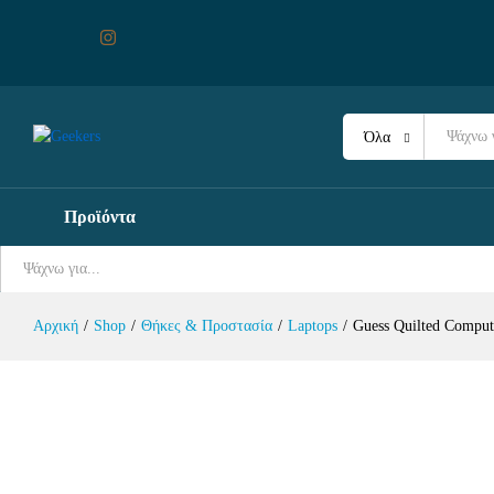
Guess Quilted Computer Bag Τσάντα 
Περιγραφή
Χαρακτηριστικά
Όλα
Προϊόντα
Όλα
Αρχική
/
Shop
/
Θήκες & Προστασία
/
Laptops
/
Guess Quilted Compu