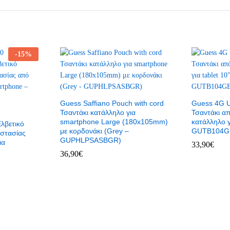
-
15
%
Guess Saffiano Pouch with cord
Guess 4G U
Τσαντάκι κατάλληλο για
Τσαντάκι α
smartphone Large (180x105mm)
κατάλληλο γ
Ελβετικό
με κορδονάκι (Grey –
GUTB104G
οστασίας
GUPHLPSASBGR)
ια
33,90
€
36,90
€