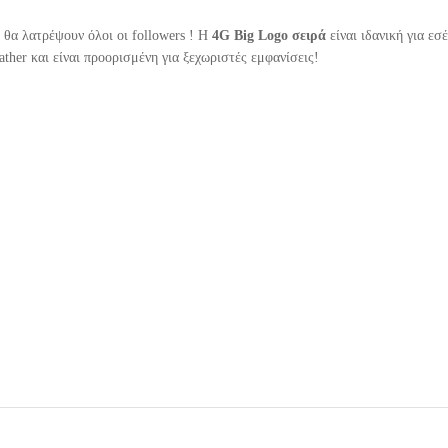
 θα λατρέψουν όλοι οι followers ! Η
4G Big Logo σειρά
είναι ιδανική για εσ
ather και είναι προορισμένη για ξεχωριστές εμφανίσεις!