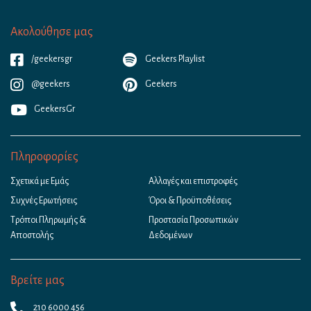
Ακολούθησε μας
/geekersgr
Geekers Playlist
@geekers
Geekers
GeekersGr
Πληροφορίες
Σχετικά με Εμάς
Αλλαγές και επιστροφές
Συχνές Ερωτήσεις
Όροι & Προϋποθέσεις
Τρόποι Πληρωμής &
Προστασία Προσωπικών
Αποστολής
Δεδομένων
Βρείτε μας
210 6000 456