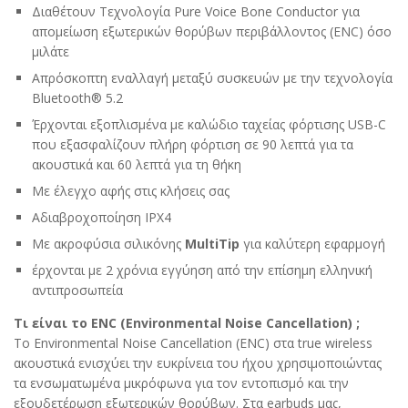
Διαθέτουν Τεχνολογία Pure Voice Bone Conductor για
απομείωση εξωτερικών θορύβων περιβάλλοντος (ENC) όσο
μιλάτε
Απρόσκοπτη εναλλαγή μεταξύ συσκευών με την τεχνολογία
Bluetooth® 5.2
Έρχονται εξοπλισμένα με καλώδιο ταχείας φόρτισης USB-C
που εξασφαλίζουν πλήρη φόρτιση σε 90 λεπτά για τα
ακουστικά και 60 λεπτά για τη θήκη
Με έλεγχο αφής στις κλήσεις σας
Αδιαβροχοποίηση IPX4
Με ακροφύσια σιλικόνης
MultiTip
για καλύτερη εφαρμογή
έρχονται με 2 χρόνια εγγύηση από την επίσημη ελληνική
αντιπροσωπεία
Τι είναι το ENC (Environmental Noise Cancellation) ;
Το Environmental Noise Cancellation (ENC) στα true wireless
ακουστικά ενισχύει την ευκρίνεια του ήχου χρησιμοποιώντας
τα ενσωματωμένα μικρόφωνα για τον εντοπισμό και την
εξουδετέρωση εξωτερικών θορύβων. Στα earbuds μας,