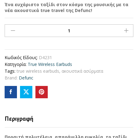
Ένα ευχάριστο ταξίδι στον κόσμο της μουσικής με τα
νέα ακουστικά true travel της Defunc!
Defunc
TRUE
TRAVEL
Kit
Bluetooth
Κωδικός Είδους:
D4231
5.3
Κατηγορία:
Τrue Wireless Earbuds
Ασύρματα
Tags:
true wireless earbuds
,
ακουστικά ασύρματα
True
Brand:
Defunc
Wireless
Ακουστικά
με
θήκη
(Μαυρο)
quantity
Περιγραφή
Προσιτή πολυτέλεια, απαράμιλλη ευκολία, το ταξίδι