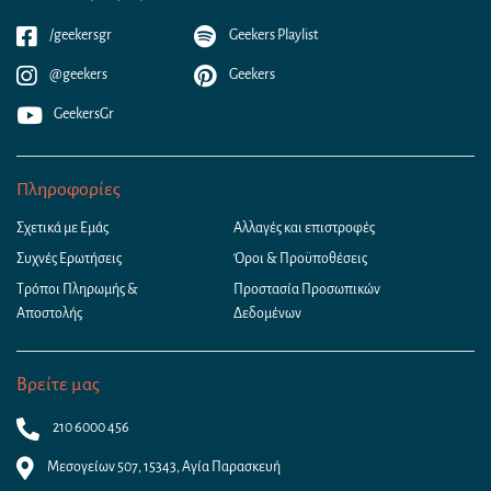
/geekersgr
Geekers Playlist
@geekers
Geekers
GeekersGr
Πληροφορίες
Σχετικά με Εμάς
Αλλαγές και επιστροφές
Συχνές Ερωτήσεις
Όροι & Προϋποθέσεις
Τρόποι Πληρωμής &
Προστασία Προσωπικών
Αποστολής
Δεδομένων
Βρείτε μας
210 6000 456
Μεσογείων 507, 15343, Αγία Παρασκευή