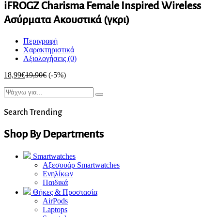
iFROGZ Charisma Female Inspired Wireless
Ασύρματα Ακουστικά (γκρι)
Περιγραφή
Χαρακτηριστικά
Αξιολογήσεις (0)
18,99
€
19,90
€
(-5%)
Search Trending
Shop By Departments
Smartwatches
Αξεσουάρ Smartwatches
Ενηλίκων
Παιδικά
Θήκες & Προστασία
AirPods
Laptops