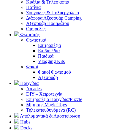
Κυάλια & Τηλεσκόπια
Πατίνια
Σουγιάδες & Πολυεργαλεία
Διάφορα Αξεσουάρ Camping
Αξεσουάρ Ποδηλάτου
Ομπρέλες
Φωτισμός
Φωτιστικά
Επιτραπέζια
Επιδαπέδια
Παιδικά
Vlogging Kits
Φακοί
Φακοί Φωτισμού
Αξεσουάρ
Παιχνίδια
Arcades
DIY – Χειροτεχνία
Επιτραπέζια Παιχνίδια/Puzzle
Μίμησης Magic Toys
Τηλεκατευθυνόμενα (RC)
Απολυμαντικά & Αποστείρωση
Hubs
Docks