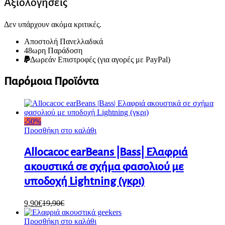
Αξιολογήσεις
Δεν υπάρχουν ακόμα κριτικές.
Αποστολή Πανελλαδικά
48ωρη Παράδοση
Δωρεάν Eπιστροφές (για αγορές με PayPal)
Παρόμοια Προϊόντα
-
50
%
Προσθήκη στο καλάθι
Allocacoc earBeans |Bass| Ελαφριά
ακουστικά σε σχήμα φασολιού με
υποδοχή Lightning (γκρι)
9,90
€
19,90
€
Προσθήκη στο καλάθι