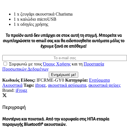
1 x ζευγάρι ακουστικά Charisma
1 x καλώδιο microUSB
1 x οδηγίες χρήσης
Το προϊόν αυτό δεν υπάρχει σε στοκ αυτή τη στιγμή. Mπορείτε να
συμπληρώσετε το email σας και θα ειδοποιηθείτε αυτόματα μόλις το
έχουμε ξανά σε απόθεμα!
Συμφωνώ με τους
Όρους Χρήσης
και τη
Προστασία
Προσωπικών Δεδομένων
Ενημέρωσέ με!
Κωδικός Είδους:
IFCRME-GY0
Κατηγορία:
Ενσύρματα
Ακουστικά
Tags:
ifrogz
,
ακουστικά ασύρματα
,
ακουστικά ψείρες
Brand:
iFrogz
Περιγραφή
Μοντέρνα και ποιοτικά. Από την κορυφαία στις ΗΠΑ εταιρία
παραγωγής Bluetooth® ακουστικών.