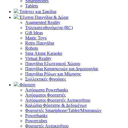
Smartphones
Tablets
Τσάντες και Σακίδια
Έξυπνα Παιχνίδια & Δώρα
Augmented Reality
Τηλεκατευθυνόμενα (RC)
Gift Ideas
Magic Toys
Retro Παιχνίδια
Robots
Sing Along Karaoke
Virtual Reality
Παιχνίδια Εξωτερικού Χώρου
Παιχνίδια Κατασκευών και Δημιουργίας
Παιχνίδια Ρόλων και Μίμησης
Συλλεκτικές Φιγούρες
Φόρτιση
Ασύρματα Powerbanks
Aσύρματοι Φορτιστές
Ασύρματοι Φορτιστές Αυτοκινήτου
Καλώδια Φόρτισης & Δεδομένων
Φορτιστές Smartphone/Tablet/Μπαταριών
Powerbanks
Powercubes
Φορτιστές Αυτοκινήτου