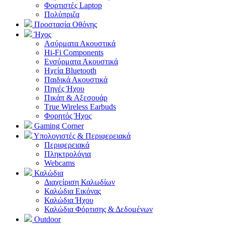
Φορτιστές Laptop
Πολύπριζα
Προστασία Οθόνης
Ήχος
Ασύρματα Ακουστικά
Hi-Fi Components
Ενσύρματα Ακουστικά
Ηχεία Bluetooth
Παιδικά Ακουστικά
Πηγές Ήχου
Πικάπ & Αξεσουάρ
Τrue Wireless Earbuds
Φορητός Ήχος
Gaming Corner
Υπολογιστές & Περιφερειακά
Περιφερειακά
Πληκτρολόγια
Webcams
Καλώδια
Διαχείριση Καλωδίων
Καλώδια Εικόνας
Καλώδια Ήχου
Καλώδια Φόρτισης & Δεδομένων
Outdoor