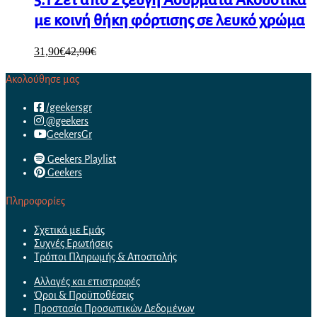
με κοινή θήκη φόρτισης σε λευκό χρώμα
31,90
€
42,90
€
Ακολούθησε μας
/geekersgr
@geekers
GeekersGr
Geekers Playlist
Geekers
Πληροφορίες
Σχετικά με Εμάς
Συχνές Ερωτήσεις
Τρόποι Πληρωμής & Αποστολής
Αλλαγές και επιστροφές
Όροι & Προϋποθέσεις
Προστασία Προσωπικών Δεδομένων