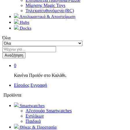
Επιτραπέζια Παιχνίδια/Puzzle
Μίμησης Magic Toys
Τηλεκατευθυνόμενα (RC)
Απολυμαντικά & Αποστείρωση
Hubs
Docks
Όλα
Αναζήτηση
0
Κανένα Προϊόν στο Καλάθι.
Είσοδος
Εγγραφή
Προϊόντα
Smartwatches
Αξεσουάρ Smartwatches
Ενηλίκων
Παιδικά
Θήκες & Προστασία