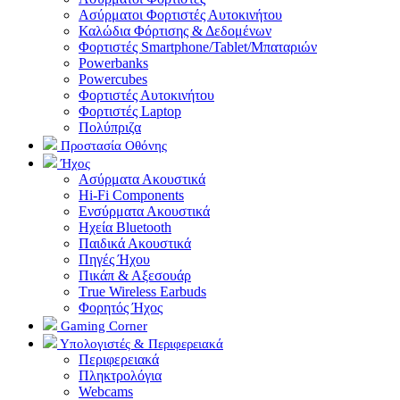
Ασύρματοι Φορτιστές Αυτοκινήτου
Καλώδια Φόρτισης & Δεδομένων
Φορτιστές Smartphone/Tablet/Μπαταριών
Powerbanks
Powercubes
Φορτιστές Αυτοκινήτου
Φορτιστές Laptop
Πολύπριζα
Προστασία Οθόνης
Ήχος
Ασύρματα Ακουστικά
Hi-Fi Components
Ενσύρματα Ακουστικά
Ηχεία Bluetooth
Παιδικά Ακουστικά
Πηγές Ήχου
Πικάπ & Αξεσουάρ
Τrue Wireless Earbuds
Φορητός Ήχος
Gaming Corner
Υπολογιστές & Περιφερειακά
Περιφερειακά
Πληκτρολόγια
Webcams