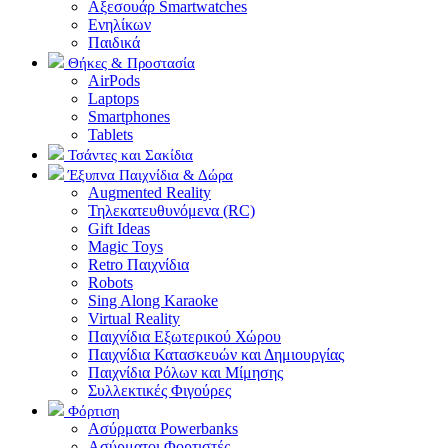
Αξεσουάρ Smartwatches
Ενηλίκων
Παιδικά
Θήκες & Προστασία
AirPods
Laptops
Smartphones
Tablets
Τσάντες και Σακίδια
Έξυπνα Παιχνίδια & Δώρα
Augmented Reality
Τηλεκατευθυνόμενα (RC)
Gift Ideas
Magic Toys
Retro Παιχνίδια
Robots
Sing Along Karaoke
Virtual Reality
Παιχνίδια Εξωτερικού Χώρου
Παιχνίδια Κατασκευών και Δημιουργίας
Παιχνίδια Ρόλων και Μίμησης
Συλλεκτικές Φιγούρες
Φόρτιση
Ασύρματα Powerbanks
Aσύρματοι Φορτιστές