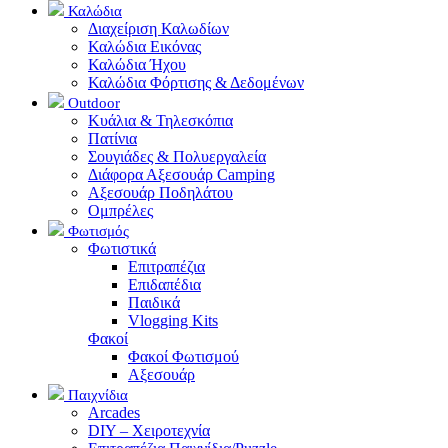
Καλώδια
Διαχείριση Καλωδίων
Καλώδια Εικόνας
Καλώδια Ήχου
Καλώδια Φόρτισης & Δεδομένων
Outdoor
Κυάλια & Τηλεσκόπια
Πατίνια
Σουγιάδες & Πολυεργαλεία
Διάφορα Αξεσουάρ Camping
Αξεσουάρ Ποδηλάτου
Ομπρέλες
Φωτισμός
Φωτιστικά
Επιτραπέζια
Επιδαπέδια
Παιδικά
Vlogging Kits
Φακοί
Φακοί Φωτισμού
Αξεσουάρ
Παιχνίδια
Arcades
DIY – Χειροτεχνία