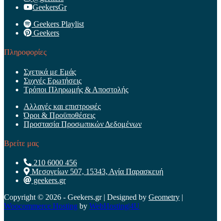
GeekersGr
Geekers Playlist
Geekers
Πληροφορίες
Σχετικά με Εμάς
Συχνές Ερωτήσεις
Τρόποι Πληρωμής & Αποστολής
Αλλαγές και επιστροφές
Όροι & Προϋποθέσεις
Προστασία Προσωπικών Δεδομένων
Βρείτε μας
210 6000 456
Μεσογείων 507, 15343, Αγία Παρασκευή
geekers.gr
Copyright © 2026 - Geekers.gr | Designed by
Geometry
|
Woocommerce Hosting
by
WebHosting|4U