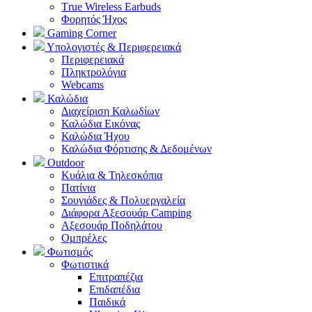
Τrue Wireless Earbuds
Φορητός Ήχος
Gaming Corner
Υπολογιστές & Περιφερειακά
Περιφερειακά
Πληκτρολόγια
Webcams
Καλώδια
Διαχείριση Καλωδίων
Καλώδια Εικόνας
Καλώδια Ήχου
Καλώδια Φόρτισης & Δεδομένων
Outdoor
Κυάλια & Τηλεσκόπια
Πατίνια
Σουγιάδες & Πολυεργαλεία
Διάφορα Αξεσουάρ Camping
Αξεσουάρ Ποδηλάτου
Ομπρέλες
Φωτισμός
Φωτιστικά
Επιτραπέζια
Επιδαπέδια
Παιδικά