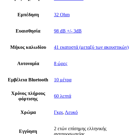
Εμπέδηση
32 Ohm
Ευαισθησία
98 dB +/- 3dB
Μήκος καλωδίου
41 εκατοστά (μεταξύ των ακουστικών)
Αυτονομία
8 ώρες
Εμβέλεια Bluetooth
10 μέτρα
Χρόνος πλήρους
60 λεπτά
φόρτισης
Χρώμα
Γκρι
,
Λευκό
2 ετών επίσημης ελληνικής
Εγγύηση
αντιπροσωπείας