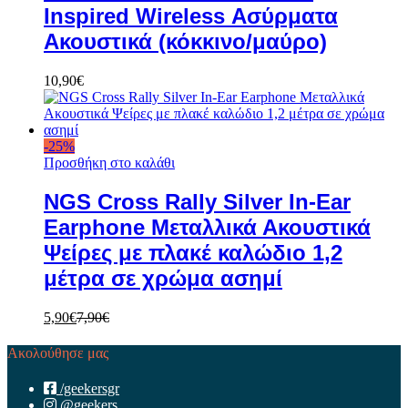
Inspired Wireless Ασύρματα
Ακουστικά (κόκκινο/μαύρο)
10,90
€
-
25
%
Προσθήκη στο καλάθι
NGS Cross Rally Silver In-Ear
Earphone Μεταλλικά Ακουστικά
Ψείρες με πλακέ καλώδιο 1,2
μέτρα σε χρώμα ασημί
5,90
€
7,90
€
Ακολούθησε μας
/geekersgr
@geekers