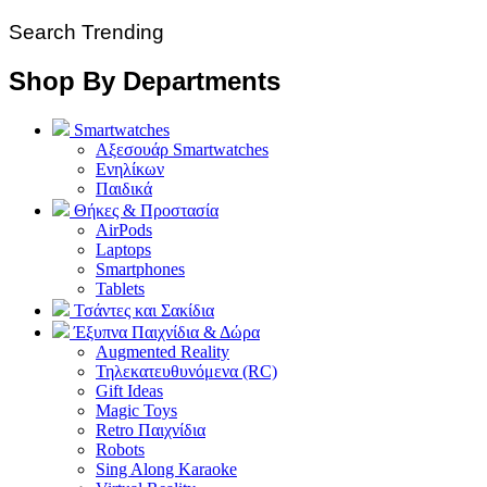
Search Trending
Shop By Departments
Smartwatches
Αξεσουάρ Smartwatches
Ενηλίκων
Παιδικά
Θήκες & Προστασία
AirPods
Laptops
Smartphones
Tablets
Τσάντες και Σακίδια
Έξυπνα Παιχνίδια & Δώρα
Augmented Reality
Τηλεκατευθυνόμενα (RC)
Gift Ideas
Magic Toys
Retro Παιχνίδια
Robots
Sing Along Karaoke