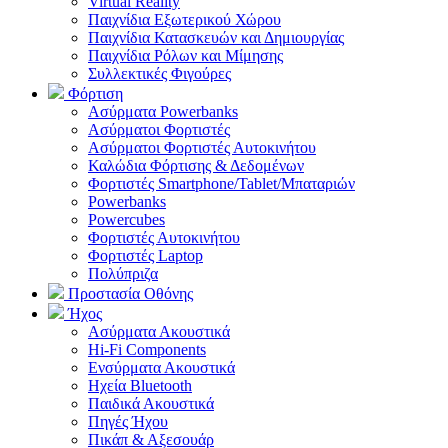
Virtual Reality
Παιχνίδια Εξωτερικού Χώρου
Παιχνίδια Κατασκευών και Δημιουργίας
Παιχνίδια Ρόλων και Μίμησης
Συλλεκτικές Φιγούρες
Φόρτιση
Ασύρματα Powerbanks
Aσύρματοι Φορτιστές
Ασύρματοι Φορτιστές Αυτοκινήτου
Καλώδια Φόρτισης & Δεδομένων
Φορτιστές Smartphone/Tablet/Μπαταριών
Powerbanks
Powercubes
Φορτιστές Αυτοκινήτου
Φορτιστές Laptop
Πολύπριζα
Προστασία Οθόνης
Ήχος
Ασύρματα Ακουστικά
Hi-Fi Components
Ενσύρματα Ακουστικά
Ηχεία Bluetooth
Παιδικά Ακουστικά
Πηγές Ήχου
Πικάπ & Αξεσουάρ