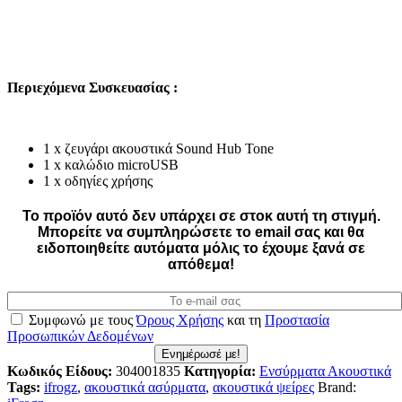
Περιεχόμενα Συσκευασίας :
1 x ζευγάρι ακουστικά Sound Hub Tone
1 x καλώδιο microUSB
1 x οδηγίες χρήσης
Το προϊόν αυτό δεν υπάρχει σε στοκ αυτή τη στιγμή.
Mπορείτε να συμπληρώσετε το email σας και θα
ειδοποιηθείτε αυτόματα μόλις το έχουμε ξανά σε
απόθεμα!
Συμφωνώ με τους
Όρους Χρήσης
και τη
Προστασία
Προσωπικών Δεδομένων
Ενημέρωσέ με!
Κωδικός Είδους:
304001835
Κατηγορία:
Ενσύρματα Ακουστικά
Tags:
ifrogz
,
ακουστικά ασύρματα
,
ακουστικά ψείρες
Brand: