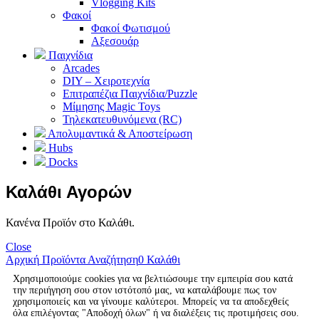
Vlogging Kits
Φακοί
Φακοί Φωτισμού
Αξεσουάρ
Παιχνίδια
Arcades
DIY – Χειροτεχνία
Επιτραπέζια Παιχνίδια/Puzzle
Μίμησης Magic Toys
Τηλεκατευθυνόμενα (RC)
Απολυμαντικά & Αποστείρωση
Hubs
Docks
Καλάθι Αγορών
Κανένα Προϊόν στο Καλάθι.
Close
Αρχική
Προϊόντα
Αναζήτηση
0
Καλάθι
Χρησιμοποιούμε cookies για να βελτιώσουμε την εμπειρία σου κατά
την περιήγηση σου στον ιστότοπό μας, να καταλάβουμε πως τον
χρησιμοποιείς και να γίνουμε καλύτεροι. Μπορείς να τα αποδεχθείς
όλα επιλέγοντας "Αποδοχή όλων" ή να διαλέξεις τις προτιμήσεις σου.