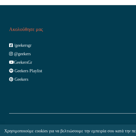
Ακολούθησε μας
/geekersgr
@geekers
GeekersGr
Geekers Playlist
Geekers
Copyright © 2026 - Geekers.gr | Designed by
Geometry
|
Woocommerce 
Χρησιμοποιούμε cookies για να βελτιώσουμε την εμπειρία σου κατά την πε