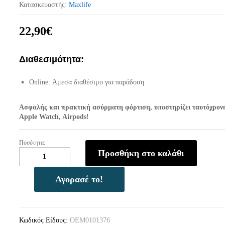
Κατασκευαστής:
Maxlife
22,90
€
Διαθεσιμότητα:
Online: Άμεσα διαθέσιμο για παράδοση
Ασφαλής και πρακτική ασύρματη φόρτιση, υποστηρίζει ταυτόχρον
Apple Watch, Airpods!
Ποσότητα:
Maxlife
Προσθήκη στο καλάθι
MXWC-
06
magnetic
Αγορασέ το!
wireless
charger
-
Κωδικός Είδους:
OEM0101376
Μαγνητικός