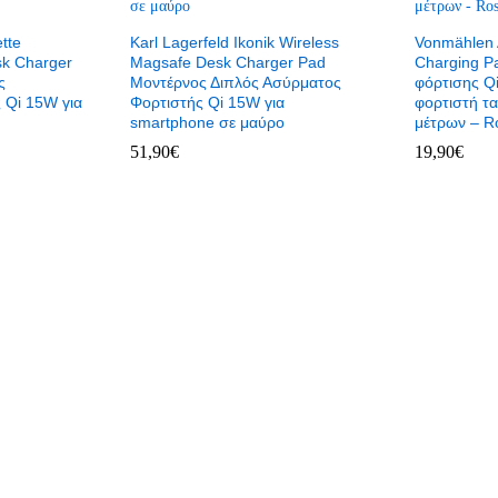
tte
Karl Lagerfeld Ikonik Wireless
Vonmählen 
sk Charger
Magsafe Desk Charger Pad
Charging P
ς
Μοντέρνος Διπλός Ασύρματος
φόρτισης Qi
 Qi 15W για
Φορτιστής Qi 15W για
φορτιστή τα
smartphone σε μαύρο
μέτρων – R
51,90
€
19,90
€