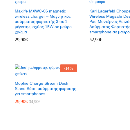
Maxlife MXWC-06 magnetic
Karl Lagerfeld Choupe
wireless charger – Μαγνητικός
Wireless Magsafe De
ασύρματος φορτιστής 3 σε 1
Pad Μοντέρνος Διπλό
μέγιστης ισχύος 15W σε μαύρο
Ασύρματος Φορτιστής
χρώμα
smartphone σε μαύρο
29,90
€
52,90
€
-
14
%
Mophie Charge Stream Desk
Stand Βάση ασύρματης φόρτισης
για smartphones
29,90
€
34,90
€