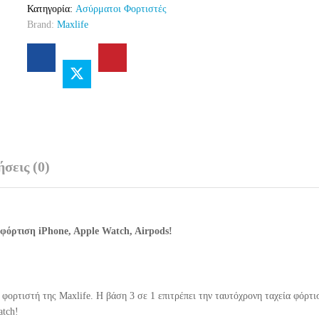
Κατηγορία:
Aσύρματοι Φορτιστές
ασύρματος
Brand:
Maxlife
φορτιστής
3
σε
1
μέγιστης
ισχύος
15W
σε
λευκό
σεις (0)
χρώμα
quantity
φόρτιση iPhone, Apple Watch, Airpods!
φορτιστή της Maxlife. Η βάση 3 σε 1 επιτρέπει την ταυτόχρονη ταχεία φόρτι
atch!