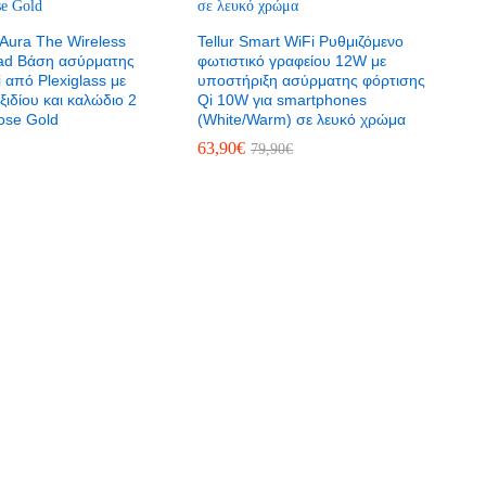
Aura The Wireless
Tellur Smart WiFi Ρυθμιζόμενο
ad Βάση ασύρματης
φωτιστικό γραφείου 12W με
 από Plexiglass με
υποστήριξη ασύρματης φόρτισης
ξιδίου και καλώδιο 2
Qi 10W για smartphones
ose Gold
(White/Warm) σε λευκό χρώμα
63,90
€
79,90
€