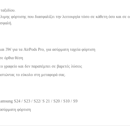
ταξιδίου.
λιμης φόρτισης που διασφαλίζει την λειτουργία τόσο σε κάθετη όσο και σε ο
ασφαλή.
αι 3W για τα AirPods Pro, για ασύρματη ταχεία φόρτιση
σε όρθια θέση
ο γραφείο και δεν παραπέμπει σε βαρετές λύσεις
ιστώντας το εύκολο στη μεταφορά σας.
Samsung S24 / S23 / S22/ S 21 / S20 / S10 / S9
ν ασύρματη φόρτιση