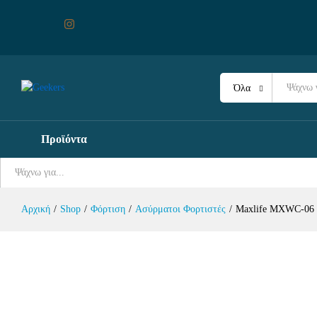
Όλα
Maxlife MXWC-06 magnetic wireless c
ισχύος 15W σε λευκό χρώμα
Προϊόντα
Περιγραφή
Χαρακτηριστικά
Αξιολογήσεις (0)
Όλα
Αρχική
/
Shop
/
Φόρτιση
/
Aσύρματοι Φορτιστές
/
Maxlife MXWC-06 ma