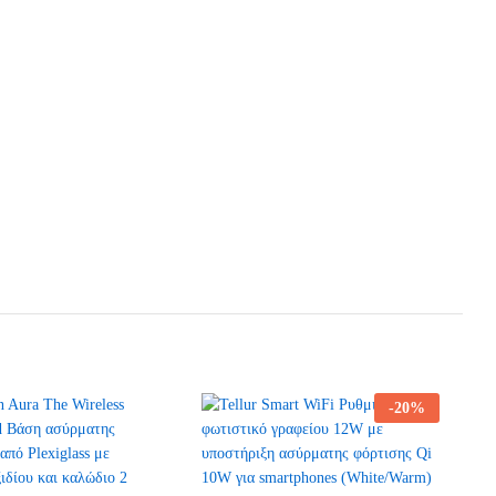
-
20
%