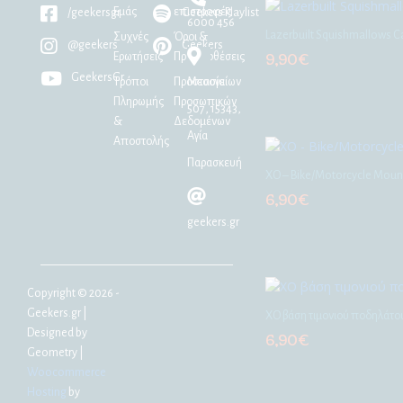
Εμάς
επιστροφές
/geekersgr
Geekers Playlist
6000 456
Lazerbuilt Squishmallows C
Συχνές
Όροι &
@geekers
Geekers
Ερωτήσεις
Προϋποθέσεις
9,90
€
GeekersGr
Τρόποι
Προστασία
Μεσογείων
Πληρωμής
Προσωπικών
507, 15343,
&
Δεδομένων
Αγία
Αποστολής
Παρασκευή
XO – Bike/Motorcycle Mount
6,90
€
geekers.gr
Copyright © 2026 -
Geekers.gr |
ΧΟ βάση τιμονιού ποδηλάτο
Designed by
6,90
€
Geometry
|
Woocommerce
Hosting
by