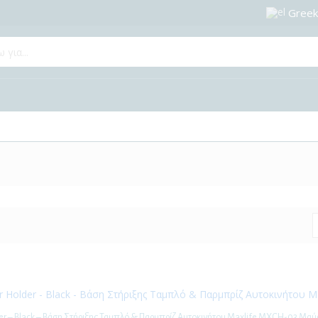
Greek
der – Black – Βάση Στήριξης Ταμπλό & Παρμπρίζ Αυτοκινήτου Maxlife MXCH-03 Μαύ