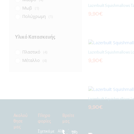
Lazerbuilt Squishmallows Ta
Μωβ
(1)
9,90
€
Πολύχρωμη
(1)
Ροζ
(1)
Τυρκουάζ
(1)
Υλικό Κατασκευής
Πλαστικό
(4)
Lazerbuilt Squishmallows Lo
Μέταλλο
9,90
€
(4)
Lazerbuilt Squishmallows Le
9,90
€
Ακολού
Πληρο
Βρείτε
θησε
φορίες
μας
μας
Σχετικά με
Αλλαγές και
210