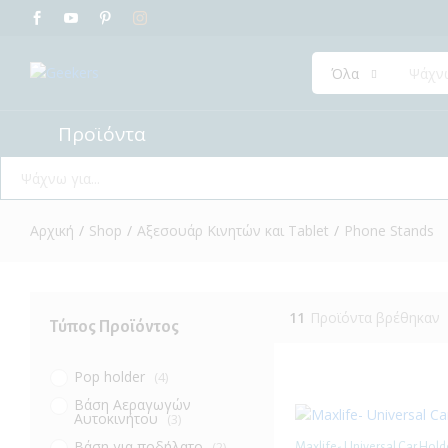
Όλα
Προϊόντα
Όλα
Αρχική
/
Shop
/
Αξεσουάρ Κινητών και Tablet
/
Phone Stands
11
Προϊόντα βρέθηκαν
Τύπος Προϊόντος
Pop holder
(4)
Βάση Αεραγωγών
Αυτοκινήτου
(3)
Βάση για ποδήλατο
(2)
Maxlife- Universal Car Hol