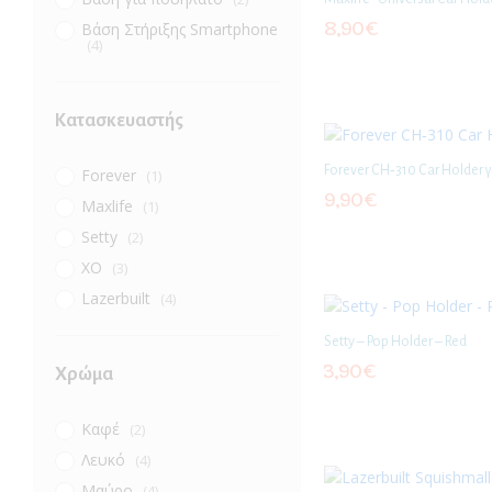
8,90
€
Βάση Στήριξης Smartphone
(4)
Κατασκευαστής
Forever CH‑310 Car Holder 
Forever
(1)
9,90
€
Maxlife
(1)
Setty
(2)
XO
(3)
Lazerbuilt
(4)
Setty – Pop Holder – Red
3,90
€
Χρώμα
Καφέ
(2)
Λευκό
(4)
Μαύρο
(4)