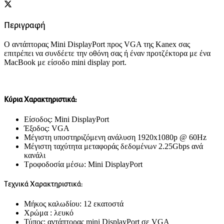
Περιγραφή
Ο αντάπτορας Mini DisplayPort προς VGA της Kanex σας
επιτρέπει να συνδέετε την οθόνη σας ή έναν προτζέκτορα με ένα
MacBook με είσοδο mini display port.
Κύρια Χαρακτηριστικά:
Είσοδος: Mini DisplayPort
Έξοδος: VGA
Μέγιστη υποστηριζόμενη ανάλυση 1920x1080p @ 60Hz
Μέγιστη ταχύτητα μεταφοράς δεδομένων 2.25Gbps ανά
κανάλι
Τροφοδοσία μέσω: Mini DisplayPort
Τεχνικά Χαρακτηριστικά:
Μήκος καλωδίου: 12 εκατοστά
Χρώμα : λευκό
Τύπος: αντάπτορας mini DisplayPort σε VGA