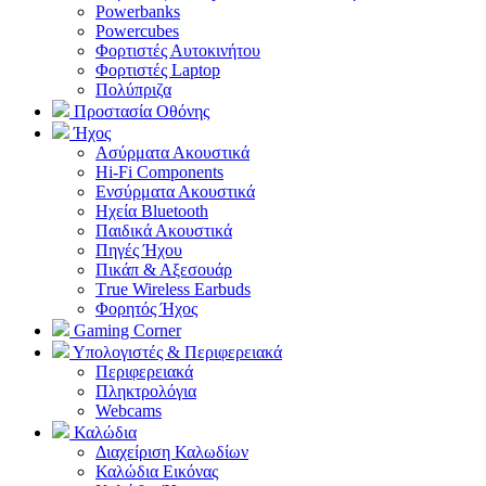
Powerbanks
Powercubes
Φορτιστές Αυτοκινήτου
Φορτιστές Laptop
Πολύπριζα
Προστασία Οθόνης
Ήχος
Ασύρματα Ακουστικά
Hi-Fi Components
Ενσύρματα Ακουστικά
Ηχεία Bluetooth
Παιδικά Ακουστικά
Πηγές Ήχου
Πικάπ & Αξεσουάρ
Τrue Wireless Earbuds
Φορητός Ήχος
Gaming Corner
Υπολογιστές & Περιφερειακά
Περιφερειακά
Πληκτρολόγια
Webcams
Καλώδια
Διαχείριση Καλωδίων
Καλώδια Εικόνας