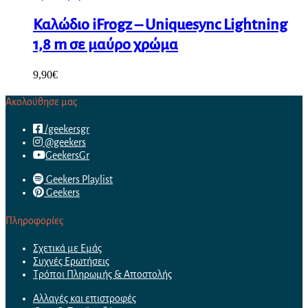
Καλώδιο iFrogz – Uniquesync Lightning
1,8 m σε μαύρο χρώμα
9,90
€
Ακολούθησε μας
/geekersgr
@geekers
GeekersGr
Geekers Playlist
Geekers
Πληροφορίες
Σχετικά με Εμάς
Συχνές Ερωτήσεις
Τρόποι Πληρωμής & Αποστολής
Αλλαγές και επιστροφές