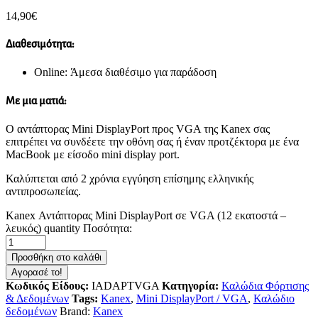
14,90
€
Διαθεσιμότητα:
Online: Άμεσα διαθέσιμο για παράδοση
Με μια ματιά:
Ο αντάπτορας Mini DisplayPort προς VGA της Kanex σας
επιτρέπει να συνδέετε την οθόνη σας ή έναν προτζέκτορα με ένα
MacBook με είσοδο mini display port.
Καλύπτεται από 2 χρόνια εγγύηση επίσημης ελληνικής
αντιπροσωπείας.
Kanex Αντάπτορας Mini DisplayPort σε VGA (12 εκατοστά –
λευκός) quantity
Ποσότητα:
Προσθήκη στο καλάθι
Αγορασέ το!
Κωδικός Είδους:
IADAPTVGA
Κατηγορία:
Καλώδια Φόρτισης
& Δεδομένων
Tags:
Kanex
,
Mini DisplayPort / VGA
,
Καλώδιο
δεδομένων
Brand:
Kanex