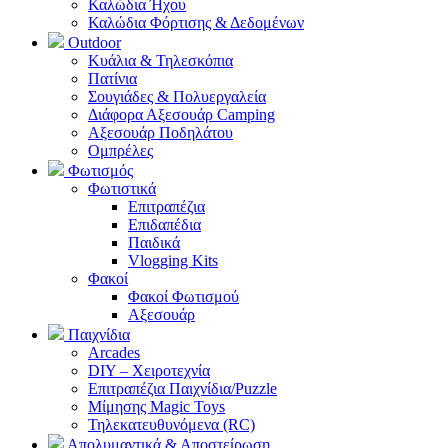
Καλώδια Ήχου
Καλώδια Φόρτισης & Δεδομένων
Outdoor
Κυάλια & Τηλεσκόπια
Πατίνια
Σουγιάδες & Πολυεργαλεία
Διάφορα Αξεσουάρ Camping
Αξεσουάρ Ποδηλάτου
Ομπρέλες
Φωτισμός
Φωτιστικά
Επιτραπέζια
Επιδαπέδια
Παιδικά
Vlogging Kits
Φακοί
Φακοί Φωτισμού
Αξεσουάρ
Παιχνίδια
Arcades
DIY – Χειροτεχνία
Επιτραπέζια Παιχνίδια/Puzzle
Μίμησης Magic Toys
Τηλεκατευθυνόμενα (RC)
Απολυμαντικά & Αποστείρωση