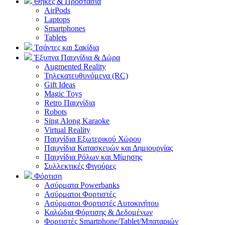
Θήκες & Προστασία
AirPods
Laptops
Smartphones
Tablets
Τσάντες και Σακίδια
Έξυπνα Παιχνίδια & Δώρα
Augmented Reality
Τηλεκατευθυνόμενα (RC)
Gift Ideas
Magic Toys
Retro Παιχνίδια
Robots
Sing Along Karaoke
Virtual Reality
Παιχνίδια Εξωτερικού Χώρου
Παιχνίδια Κατασκευών και Δημιουργίας
Παιχνίδια Ρόλων και Μίμησης
Συλλεκτικές Φιγούρες
Φόρτιση
Ασύρματα Powerbanks
Aσύρματοι Φορτιστές
Ασύρματοι Φορτιστές Αυτοκινήτου
Καλώδια Φόρτισης & Δεδομένων
Φορτιστές Smartphone/Tablet/Μπαταριών