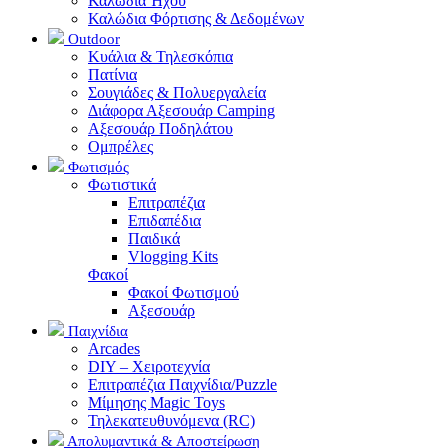
Καλώδια Ήχου
Καλώδια Φόρτισης & Δεδομένων
Outdoor
Κυάλια & Τηλεσκόπια
Πατίνια
Σουγιάδες & Πολυεργαλεία
Διάφορα Αξεσουάρ Camping
Αξεσουάρ Ποδηλάτου
Ομπρέλες
Φωτισμός
Φωτιστικά
Επιτραπέζια
Επιδαπέδια
Παιδικά
Vlogging Kits
Φακοί
Φακοί Φωτισμού
Αξεσουάρ
Παιχνίδια
Arcades
DIY – Χειροτεχνία
Επιτραπέζια Παιχνίδια/Puzzle
Μίμησης Magic Toys
Τηλεκατευθυνόμενα (RC)
Απολυμαντικά & Αποστείρωση