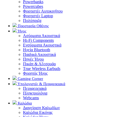
Powerbanks
Powercubes
Φορτιστές Αυτοκινήτου
Φορτιστές Laptop
Πολύπριζα
Προστασία Οθόνης
Ήχος
Ασύρματα Ακουστικά
Hi-Fi Components
Ενσύρματα Ακουστικά
Ηχεία Bluetooth
Παιδικά Ακουστικά
Πηγές Ήχου
Πικάπ & Αξεσουάρ
Τrue Wireless Earbuds
Φορητός Ήχος
Gaming Corner
Υπολογιστές & Περιφερειακά
Περιφερειακά
Πληκτρολόγια
Webcams
Καλώδια
Διαχείριση Καλωδίων
Καλώδια Εικόνας