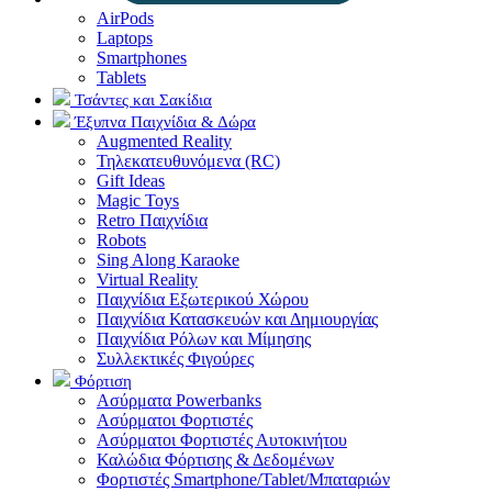
AirPods
Laptops
Smartphones
Tablets
Τσάντες και Σακίδια
Έξυπνα Παιχνίδια & Δώρα
Augmented Reality
Τηλεκατευθυνόμενα (RC)
Gift Ideas
Magic Toys
Retro Παιχνίδια
Robots
Sing Along Karaoke
Virtual Reality
Παιχνίδια Εξωτερικού Χώρου
Παιχνίδια Κατασκευών και Δημιουργίας
Παιχνίδια Ρόλων και Μίμησης
Συλλεκτικές Φιγούρες
Φόρτιση
Ασύρματα Powerbanks
Aσύρματοι Φορτιστές
Ασύρματοι Φορτιστές Αυτοκινήτου
Καλώδια Φόρτισης & Δεδομένων
Φορτιστές Smartphone/Tablet/Μπαταριών