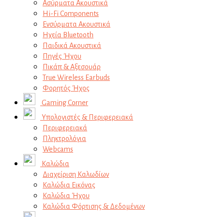
Ασύρματα Ακουστικά
Hi-Fi Components
Ενσύρματα Ακουστικά
Ηχεία Bluetooth
Παιδικά Ακουστικά
Πηγές Ήχου
Πικάπ & Αξεσουάρ
Τrue Wireless Earbuds
Φορητός Ήχος
Gaming Corner
Υπολογιστές & Περιφερειακά
Περιφερειακά
Πληκτρολόγια
Webcams
Καλώδια
Διαχείριση Καλωδίων
Καλώδια Εικόνας
Καλώδια Ήχου
Καλώδια Φόρτισης & Δεδομένων