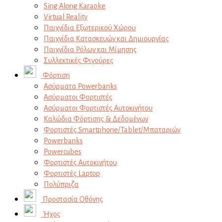
Sing Along Karaoke
Virtual Reality
Παιχνίδια Εξωτερικού Χώρου
Παιχνίδια Κατασκευών και Δημιουργίας
Παιχνίδια Ρόλων και Μίμησης
Συλλεκτικές Φιγούρες
Φόρτιση
Ασύρματα Powerbanks
Aσύρματοι Φορτιστές
Ασύρματοι Φορτιστές Αυτοκινήτου
Καλώδια Φόρτισης & Δεδομένων
Φορτιστές Smartphone/Tablet/Μπαταριών
Powerbanks
Powercubes
Φορτιστές Αυτοκινήτου
Φορτιστές Laptop
Πολύπριζα
Προστασία Οθόνης
Ήχος