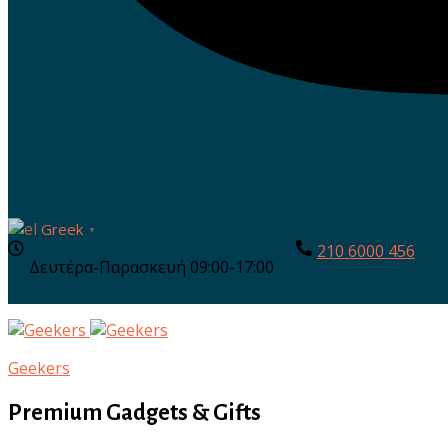
Greek
▼
210 6000 456
Δευτέρα-Παρασκευή 09:00-17:00
Geekers
Premium Gadgets & Gifts