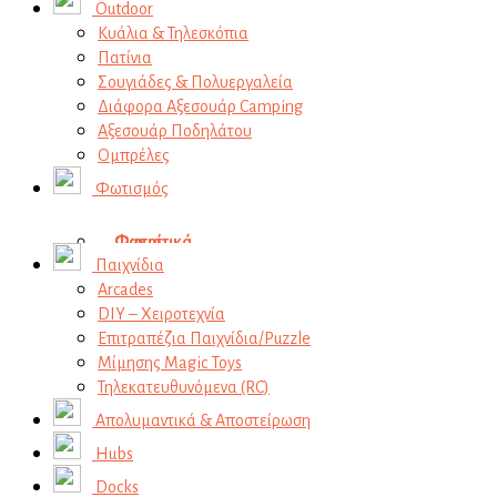
Outdoor
Κυάλια & Τηλεσκόπια
Πατίνια
Σουγιάδες & Πολυεργαλεία
Διάφορα Αξεσουάρ Camping
Αξεσουάρ Ποδηλάτου
Ομπρέλες
Φωτισμός
Φωτιστικά
Φακοί
Παιχνίδια
Επιτραπέζια
Φακοί Φωτισμού
Arcades
Επιδαπέδια
Αξεσουάρ
DIY – Χειροτεχνία
Παιδικά
Επιτραπέζια Παιχνίδια/Puzzle
Vlogging Kits
Μίμησης Magic Toys
Τηλεκατευθυνόμενα (RC)
Απολυμαντικά & Αποστείρωση
Hubs
Docks