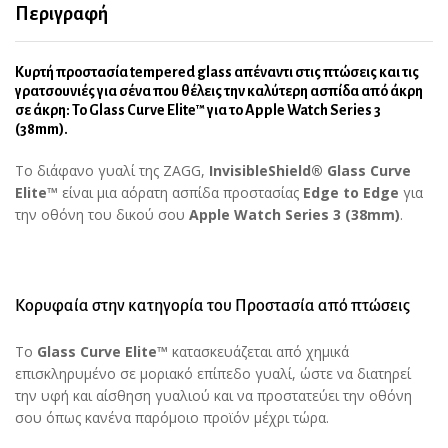
Περιγραφή
Κυρτή προστασία tempered glass απέναντι στις πτώσεις και τις
γρατσουνιές για σένα που θέλεις την καλύτερη ασπίδα από άκρη
σε άκρη: Το
Glass Curve Elite™
για το Apple Watch Series 3
(38mm).
Το διάφανο γυαλί της ZAGG,
InvisibleShield® Glass Curve
Elite™
είναι μια αόρατη ασπίδα προστασίας
Edge to Edge
για
την οθόνη του δικού σου
Apple Watch Series 3 (38mm)
.
Κορυφαία στην κατηγορία του Προστασία από πτώσεις
Το
Glass
Curve
Elite
™
κατασκευάζεται από χημικά
επισκληρυμένο σε μοριακό επίπεδο γυαλί, ώστε να διατηρεί
την υφή και αίσθηση γυαλιού και να προστατεύει την οθόνη
σου όπως κανένα παρόμοιο προϊόν μέχρι τώρα.