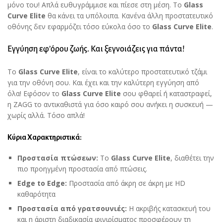
μόνο του! Απλά ευθυγράμμισε και πίεσε στη μέση. Το
Glass
Curve
Elite
θα κάνει τα υπόλοιπα. Κανένα άλλη προστατευτικό
οθόνης δεν εφαρμόζει τόσο εύκολα όσο το
Glass
Curve
Elite
.
Εγγύηση εφ’όρου ζωής. Και ξεγνοιάζεις για πάντα!
Το
Glass
Curve
Elite
, είναι το καλύτερο προστατευτικό τζάμι
για την οθόνη σου. Και έχει και την καλύτερη εγγύηση από
όλα! Εφόσον το
Glass
Curve
Elite
σου φθαρεί ή καταστραφεί,
η ZAGG το αντικαθιστά για όσο καιρό σου ανήκει η συσκευή —
χωρίς αλλά. Τόσο απλά!
Κύρια Χαρακτηριστικά:
Προστασία πτώσεων:
Το
Glass
Curve
Elite
, διαθέτει την
πιο προηγμένη προστασία από πτώσεις.
Edge
to
Edge
:
Προστασία από άκρη σε άκρη με HD
καθαρότητα
Προστασία από γρατσουνιές:
Η ακριβής κατασκευή του
και η άριστη διαδικασία φινιρίσματος προσφέρουν τη