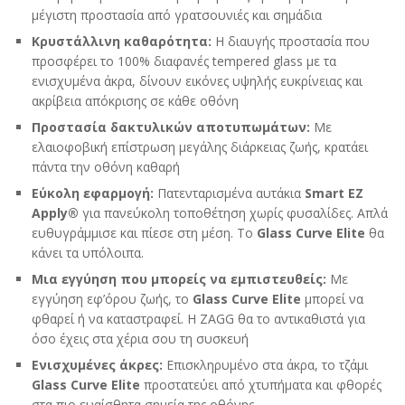
μέγιστη προστασία από γρατσουνιές και σημάδια
Κρυστάλλινη καθαρότητα:
Η διαυγής προστασία που
προσφέρει το 100% διαφανές tempered glass με τα
ενισχυμένα άκρα, δίνουν εικόνες υψηλής ευκρίνειας και
ακρίβεια απόκρισης σε κάθε οθόνη
Προστασία δακτυλικών αποτυπωμάτων:
Με
ελαιοφοβική επίστρωση μεγάλης διάρκειας ζωής, κρατάει
πάντα την οθόνη καθαρή
Εύκολη εφαρμογή:
Πατενταρισμένα αυτάκια
Smart
EZ
Apply
®
για πανεύκολη τοποθέτηση χωρίς φυσαλίδες. Απλά
ευθυγράμμισε και πίεσε στη μέση. Το
Glass Curve Elite
θα
κάνει τα υπόλοιπα.
Μια εγγύηση που μπορείς να εμπιστευθείς:
Με
εγγύηση εφ’όρου ζωής, το
Glass
Curve
Elite
μπορεί να
φθαρεί ή να καταστραφεί. Η ZAGG θα το αντικαθιστά για
όσο έχεις στα χέρια σου τη συσκευή
Ενισχυμένες άκρες:
Επισκληρυμένο στα άκρα, το τζάμι
Glass
Curve
Elite
προστατεύει από χτυπήματα και φθορές
στα πιο ευαίσθητα σημεία της οθόνης