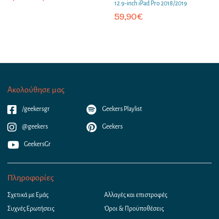
12.9-inch iPad Pro 2018/2019
59,90
€
Ακολούθησε μας
/geekersgr
Geekers Playlist
@geekers
Geekers
GeekersGr
Πληροφορίες
Σχετικά με Εμάς
Αλλαγές και επιστροφές
Συχνές Ερωτήσεις
Όροι & Προϋποθέσεις