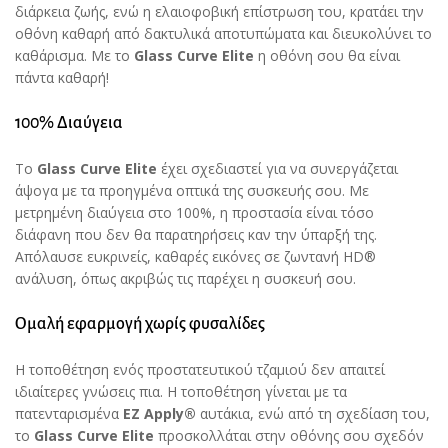
διάρκεια ζωής, ενώ η ελαιοφοβική επίστρωση του, κρατάει την
οθόνη καθαρή από δακτυλικά αποτυπώματα και διευκολύνει το
καθάρισμα. Με το
Glass
Curve
Elite
η οθόνη σου θα είναι
πάντα καθαρή!
100% Διαύγεια
Το
Glass
Curve
Elite
έχει σχεδιαστεί για να συνεργάζεται
άψογα με τα προηγμένα οπτικά της συσκευής σου. Με
μετρημένη διαύγεια στο 100%, η προστασία είναι τόσο
διάφανη που δεν θα παρατηρήσεις καν την ύπαρξή της.
Απόλαυσε ευκρινείς, καθαρές εικόνες σε ζωντανή HD®
ανάλυση, όπως ακριβώς τις παρέχει η συσκευή σου.
Ομαλή εφαρμογή χωρίς φυσαλίδες
Η τοποθέτηση ενός προστατευτικού τζαμιού δεν απαιτεί
ιδιαίτερες γνώσεις πια. Η τοποθέτηση γίνεται με τα
πατενταρισμένα
EZ
Apply
®
αυτάκια, ενώ από τη σχεδίαση του,
το
Glass
Curve
Elite
προσκολλάται στην οθόνης σου σχεδόν