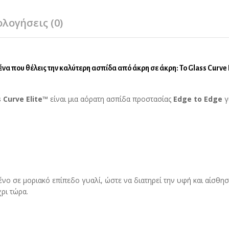
ολογήσεις (0)
σένα που θέλεις την καλύτερη ασπίδα από άκρη σε άκρη: Το Glass
Curve 
s Curve Elite™
είναι μια αόρατη ασπίδα προστασίας
Edge to Edge
γ
νο σε μοριακό επίπεδο γυαλί, ώστε να διατηρεί την υφή και αίσθησ
ρι τώρα.