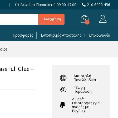
19,90
€
Δευτέρα-Παρασκευή 09:00-17:00
210 6000 456
Αναζήτηση
0
Προσφορές
Εντοπισμός Αποστολής
Επικοινωνία
ίσιο)
ss Full Glue –
Αποστολή
Πανελλαδικά
48ωρη
Παράδοση
Δωρεάν
Eπιστροφές (για
αγορές με
PayPal)