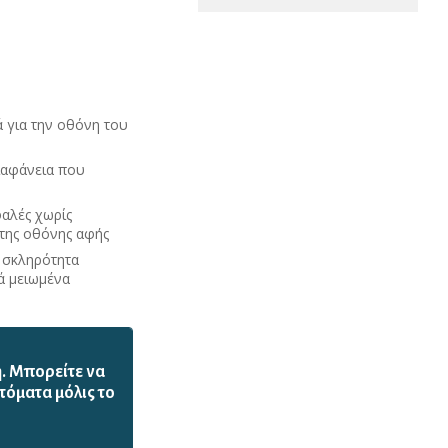
ά για την οθόνη του
διαφάνεια που
φαλές χωρίς
 της οθόνης αφής
 σκληρότητα
ά μειωμένα
ή. Mπορείτε να
τόματα μόλις το