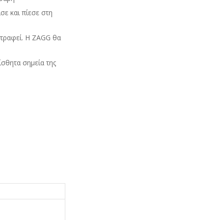
ε και πίεσε στη
στραφεί. Η ZAGG θα
σθητα σημεία της