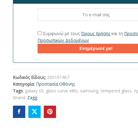
Συμφωνώ με τους
Όρους Χρήσης
και τη
Προστ
Προσωπικών Δεδομένων
Ενημέρωσέ με!
Κωδικός Είδους:
200101467
Κατηγορία:
Προστασία Οθόνης
Tags:
galaxy s9
,
glass curve elite
,
samsung
,
tempered glass
,
π
Brand:
Zagg