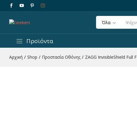
ZAGG InvisibleShield Full Face Tempered Gla
Περιγραφή
Χαρακτηριστικά
Αξιολογήσεις 
Όλα
Προϊόντα
Αρχική
/
Shop
/
Προστασία Οθόνης
/
ZAGG InvisibleShield Full