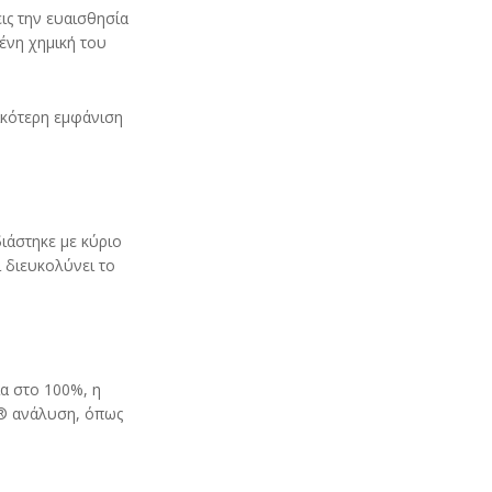
ις την ευαισθησία
ένη χημική του
ικότερη εμφάνιση
ιάστηκε με κύριο
 διευκολύνει το
ια στο 100%, η
D® ανάλυση, όπως