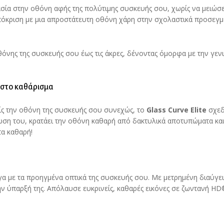
σία στην οθόνη αφής της πολύτιμης συσκευής σου, χωρίς να μειώσε
όκριση με μια απροστάτευτη οθόνη χάρη στην σχολαστικά προσεγμ
όνης της συσκευής σου έως τις άκρες, δένοντας όμορφα με την γεν
 στο καθάρισμα
είς την οθόνη της συσκευής σου συνεχώς, το
Glass
Curve
Elite
σχεδ
ωση του, κρατάει την οθόνη καθαρή από δακτυλικά αποτυπώματα και
τα καθαρή!
γα με τα προηγμένα οπτικά της συσκευής σου. Με μετρημένη διαύγε
ην ύπαρξή της. Απόλαυσε ευκρινείς, καθαρές εικόνες σε ζωντανή H