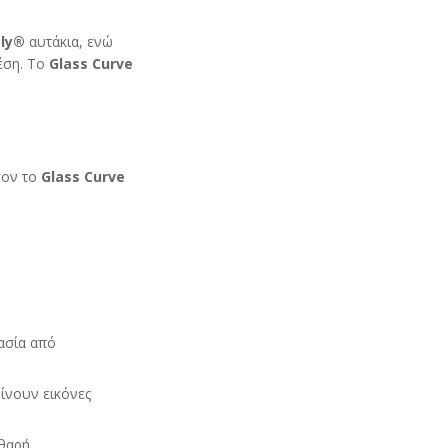
ly
®
αυτάκια, ενώ
έση. Το
Glass
Curve
σον το
Glass
Curve
ασία από
ίνουν εικόνες
αθαρή