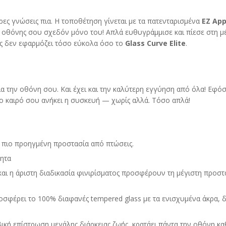
ρες γνώσεις πια. Η τοποθέτηση γίνεται με τα πατενταρισμένα
EZ
App
οθόνης σου σχεδόν μόνο του! Απλά ευθυγράμμισε και πίεσε στη μ
ης δεν εφαρμόζει τόσο εύκολα όσο το
Glass
Curve
Elite
.
για την οθόνη σου. Και έχει και την καλύτερη εγγύηση από όλα! Εφό
ο καιρό σου ανήκει η συσκευή — χωρίς αλλά. Τόσο απλά!
ην πιο προηγμένη προστασία από πτώσεις.
ητα
και η άριστη διαδικασία φινιρίσματος προσφέρουν τη μέγιστη προστ
σφέρει το 100% διαφανές tempered glass με τα ενισχυμένα άκρα, δ
κή επίστρωση μεγάλης διάρκειας ζωής, κρατάει πάντα την οθόνη κ