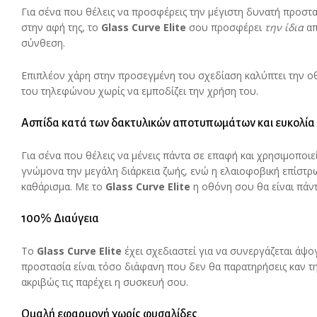
Για σένα που θέλεις να προσφέρεις την μέγιστη δυνατή προστα
στην αφή της, το
Glass
Curve
Elite
σου προσφέρει
την ίδια
απ
σύνθεση.
Επιπλέον χάρη στην προσεγμένη του σχεδίαση καλύπτει την οθ
του τηλεφώνου χωρίς να εμποδίζει την χρήση του.
Ασπίδα κατά των δακτυλικών αποτυπωμάτων και ευκολία
Για σένα που θέλεις να μένεις πάντα σε επαφή και χρησιμοποι
γνώμονα την μεγάλη διάρκεια ζωής, ενώ η ελαιοφοβική επίστρ
καθάρισμα. Με το
Glass
Curve
Elite
η οθόνη σου θα είναι πάν
100% Διαύγεια
Το
Glass
Curve
Elite
έχει σχεδιαστεί για να συνεργάζεται άψο
προστασία είναι τόσο διάφανη που δεν θα παρατηρήσεις καν τ
ακριβώς τις παρέχει η συσκευή σου.
Ομαλή εφαρμογή χωρίς φυσαλίδες