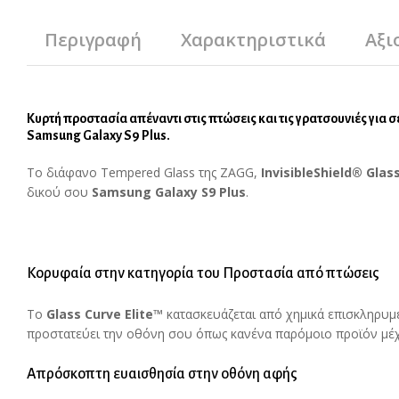
Περιγραφή
Χαρακτηριστικά
Αξι
Κυρτή προστασία απέναντι στις πτώσεις και τις γρατσουνιές για 
Samsung Galaxy S9 Plus.
Το διάφανο Tempered Glass της ZAGG,
InvisibleShield® Glas
δικού σου
Samsung Galaxy S9 Plus
.
Κορυφαία στην κατηγορία του Προστασία από πτώσεις
Το
Glass
Curve
Elite
™
κατασκευάζεται από χημικά επισκληρυμέ
προστατεύει την οθόνη σου όπως κανένα παρόμοιο προϊόν μέχ
Απρόσκοπτη ευαισθησία στην οθόνη αφής