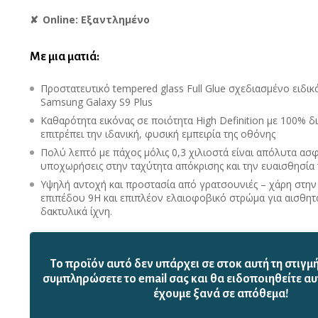
Online: Εξαντλημένο
Με μια ματιά:
Προστατευτικό tempered glass Full Glue σχεδιασμένο ειδικ
Samsung Galaxy S9 Plus
Καθαρότητα εικόνας σε ποιότητα High Definition με 100% 
επιτρέπει την ιδανική, φυσική εμπειρία της οθόνης
Πολύ λεπτό με πάχος μόλις 0,3 χιλιοστά είναι απόλυτα ασ
υποχωρήσεις στην ταχύτητα απόκρισης και την ευαισθησία
Υψηλή αντοχή και προστασία από γρατσουνιές – χάρη στην
επιπέδου 9H και επιπλέον ελαιοφοβικό στρώμα για αισθητ
δακτυλικά ίχνη.
Το προϊόν αυτό δεν υπάρχει σε στοκ αυτή τη στιγμ
συμπληρώσετε το email σας και θα ειδοποιηθείτε αυ
έχουμε ξανά σε απόθεμα!