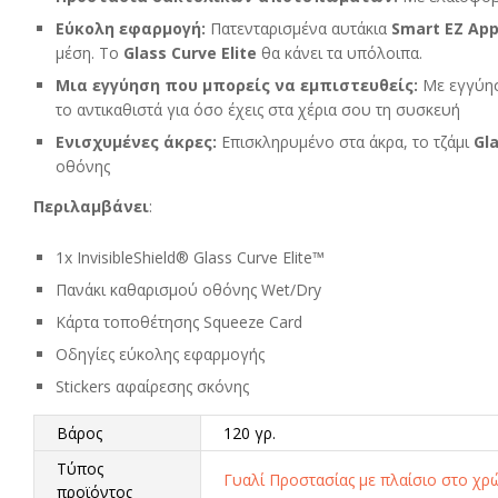
Εύκολη εφαρμογή:
Πατενταρισμένα αυτάκια
Smart
EZ
App
μέση. Το
Glass Curve Elite
θα κάνει τα υπόλοιπα.
Μια εγγύηση που μπορείς να εμπιστευθείς:
Με εγγύησ
το αντικαθιστά για όσο έχεις στα χέρια σου τη συσκευή
Ενισχυμένες άκρες:
Επισκληρυμένο στα άκρα, το τζάμι
Gl
οθόνης
Περιλαμβάνει
:
1x InvisibleShield® Glass Curve Elite™
Πανάκι καθαρισμού οθόνης Wet/Dry
Κάρτα τοποθέτησης Squeeze Card
Οδηγίες εύκολης εφαρμογής
Stickers αφαίρεσης σκόνης
Βάρος
120 γρ.
Τύπος
Γυαλί Προστασίας με πλαίσιο στο χρ
προϊόντος