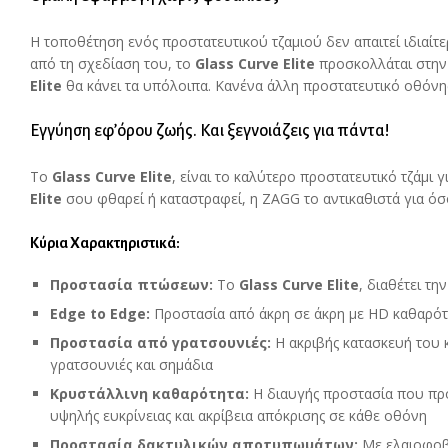
Η τοποθέτηση ενός προστατευτικού τζαμιού δεν απαιτεί ιδιαίτε
από τη σχεδίαση του, το
Glass
Curve
Elite
προσκολλάται στην 
Elite
θα κάνει τα υπόλοιπα. Κανένα άλλη προστατευτικό οθόν
Εγγύηση εφ’όρου ζωής. Και ξεγνοιάζεις για πάντα!
Το
Glass
Curve
Elite
, είναι το καλύτερο προστατευτικό τζάμι 
Elite
σου φθαρεί ή καταστραφεί, η ZAGG το αντικαθιστά για όσ
Κύρια Χαρακτηριστικά:
Προστασία πτώσεων:
Το
Glass
Curve
Elite
, διαθέτει τ
Edge
to
Edge
:
Προστασία από άκρη σε άκρη με HD καθαρότ
Προστασία από γρατσουνιές:
Η ακριβής κατασκευή του 
γρατσουνιές και σημάδια
Κρυστάλλινη καθαρότητα:
Η διαυγής προστασία που προ
υψηλής ευκρίνειας και ακρίβεια απόκρισης σε κάθε οθόνη
Προστασία δακτυλικών αποτυπωμάτων:
Με ελαιοφοβι