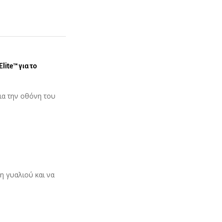
Elite™
για το
ια την οθόνη του
η γυαλιού και να