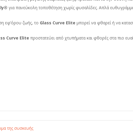
ly
®
για πανεύκολη τοποθέτηση χωρίς φυσαλίδες. Απλά ευθυγράμμισ
η εφ’όρου ζωής, το
Glass
Curve
Elite
μπορεί να φθαρεί ή να κατα
ass
Curve
Elite
προστατεύει από χτυπήματα και φθορές στα πιο ευαί
ώμα της συσκευής