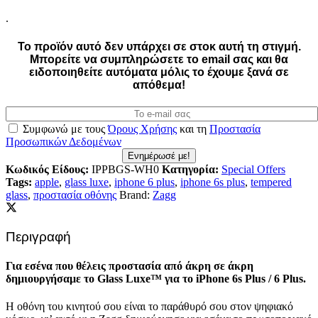
.
Το προϊόν αυτό δεν υπάρχει σε στοκ αυτή τη στιγμή.
Mπορείτε να συμπληρώσετε το email σας και θα
ειδοποιηθείτε αυτόματα μόλις το έχουμε ξανά σε
απόθεμα!
Συμφωνώ με τους
Όρους Χρήσης
και τη
Προστασία
Προσωπικών Δεδομένων
Ενημέρωσέ με!
Κωδικός Είδους:
IPPBGS-WH0
Κατηγορία:
Special Offers
Tags:
apple
,
glass luxe
,
iphone 6 plus
,
iphone 6s plus
,
tempered
glass
,
προστασία οθόνης
Brand:
Zagg
Περιγραφή
Για εσένα που θέλεις προστασία από άκρη σε άκρη
δημιουργήσαμε το Glass Luxe™ για το iPhone 6s Plus / 6 Plus.
Η οθόνη του κινητού σου είναι το παράθυρό σου στον ψηφιακό