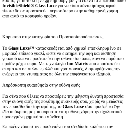
κόσμο, γι’ αυτό κι η Zagg δημιούργησε για εσένα το πρωτοποριακό
InvisibleShield® Glass Luxe
για να είσαι πάντα ήσυχος αφού
τίποτα δε σε προστατεύει περισσότερο στην καθημερινή χρήση
από αυτό το κορυφαίο προϊόν.
Κορυφαία στην κατηγορία του Προστασία από πτώσεις
Το
Glass
Luxe
™
κατασκευάζεται από χημικά επισκληρυμένο σε
μοριακό επίπεδο γυαλί, ώστε να διατηρεί την υφή και αίσθηση
γυαλιού και να προστατεύει την οθόνη σου όπως κανένα παρόμοιο
προϊόν μέχρι τώρα. Με τεχνολογία
Ion
Matrix
που προστατεύει
ακόμα και σε πτώσεις αλλά και γρατσουνιές, διαμοιράζοντας την
ενέργεια του χτυπήματος σε όλη την επιφάνεια του τζαμιού.
Απρόσκοπτη ευαισθησία στην οθόνη αφής
Για σένα που θέλεις να προσφέρεις την μέγιστη δυνατή προστασία
στην οθόνη αφής της πολύτιμης συσκευής σου, χωρίς να μειώσεις
την ευαισθησία στην αφή της, το
Glass
Luxe
σου προσφέρει
την
ίδια
απόκριση με μια απροστάτευτη οθόνη χάρη στην σχολαστικά
προσεγμένη χημική του σύνθεση.
Επιπλέον χάρη στην προσεγμένη του σχεδίαση καλύπτει την