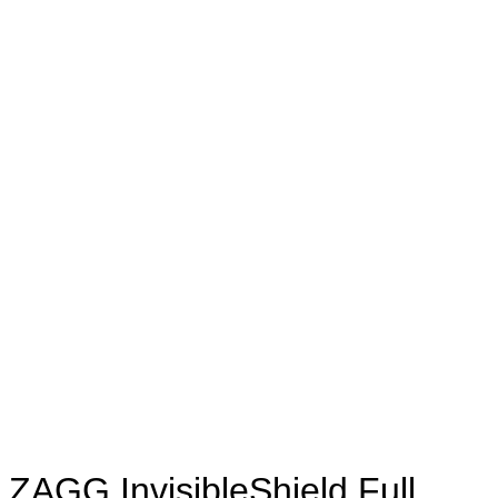
ZAGG InvisibleShield Full