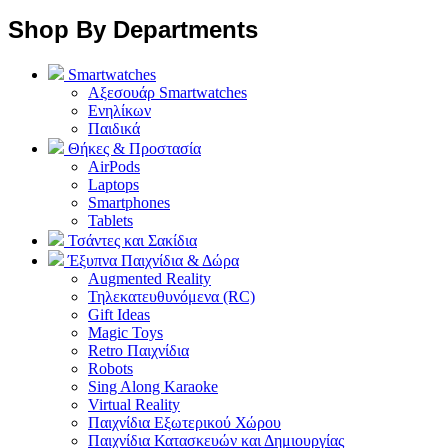
Shop By Departments
Smartwatches
Αξεσουάρ Smartwatches
Ενηλίκων
Παιδικά
Θήκες & Προστασία
AirPods
Laptops
Smartphones
Tablets
Τσάντες και Σακίδια
Έξυπνα Παιχνίδια & Δώρα
Augmented Reality
Τηλεκατευθυνόμενα (RC)
Gift Ideas
Magic Toys
Retro Παιχνίδια
Robots
Sing Along Karaoke
Virtual Reality
Παιχνίδια Εξωτερικού Χώρου
Παιχνίδια Κατασκευών και Δημιουργίας