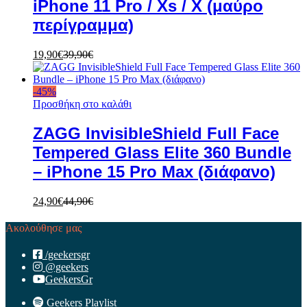
iPhone 11 Pro / Xs / X (μαύρο
περίγραμμα)
19,90
€
39,90
€
-
45
%
Προσθήκη στο καλάθι
ZAGG InvisibleShield Full Face
Tempered Glass Elite 360 Bundle
– iPhone 15 Pro Max (διάφανο)
24,90
€
44,90
€
Ακολούθησε μας
/geekersgr
@geekers
GeekersGr
Geekers Playlist