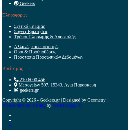
Geekers
Πληροφορίες
Σχετικά με Εμάς
Συχνές Ερωτήσεις
Τρόποι Πληρωμής & Αποστολής
Αλλαγές και επιστροφές
Όροι & Προϋποθέσεις
Προστασία Προσωπικών Δεδομένων
Βρείτε μας
210 6000 456
Μεσογείων 507, 15343, Αγία Παρασκευή
geekers.gr
Copyright © 2026 - Geekers.gr | Designed by
Geometry
|
Woocommerce Hosting
by
WebHosting|4U