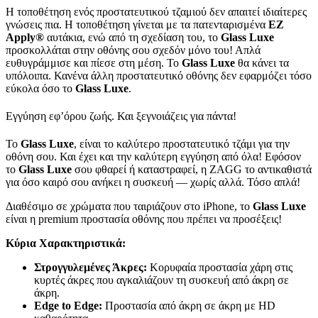
Η τοποθέτηση ενός προστατευτικού τζαμιού δεν απαιτεί ιδιαίτερες
γνώσεις πια. Η τοποθέτηση γίνεται με τα πατενταρισμένα
EZ
Apply
®
αυτάκια, ενώ από τη σχεδίαση του, το
Glass
Luxe
προσκολλάται στην οθόνης σου σχεδόν μόνο του! Απλά
ευθυγράμμισε και πίεσε στη μέση. Το
Glass
Luxe
θα κάνει τα
υπόλοιπα. Κανένα άλλη προστατευτικό οθόνης δεν εφαρμόζει τόσο
εύκολα όσο το
Glass
Luxe
.
Εγγύηση εφ’όρου ζωής. Και ξεγνοιάζεις για πάντα!
Το
Glass
Luxe
, είναι το καλύτερο προστατευτικό τζάμι για την
οθόνη σου. Και έχει και την καλύτερη εγγύηση από όλα! Εφόσον
το
Glass
Luxe
σου φθαρεί ή καταστραφεί, η ZAGG το αντικαθιστά
για όσο καιρό σου ανήκει η συσκευή — χωρίς αλλά. Τόσο απλά!
Διαθέσιμο σε χρώματα που ταιριάζουν στο iPhone, το
Glass
Luxe
είναι η premium προστασία οθόνης που πρέπει να προσέξεις!
Κύρια Χαρακτηριστικά:
Στρογγυλεμένες Άκρες:
Κορυφαία προστασία χάρη στις
κυρτές άκρες που αγκαλιάζουν τη συσκευή από άκρη σε
άκρη.
Edge
to
Edge
:
Προστασία από άκρη σε άκρη με HD