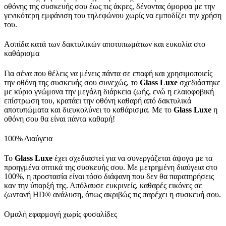
οθόνης της συσκευής σου έως τις άκρες, δένοντας όμορφα με την
γενικότερη εμφάνιση του τηλεφώνου χωρίς να εμποδίζει την χρήση
του.
Ασπίδα κατά των δακτυλικών αποτυπωμάτων και ευκολία στο
καθάρισμα
Για σένα που θέλεις να μένεις πάντα σε επαφή και χρησιμοποιείς
την οθόνη της συσκευής σου συνεχώς, το
Glass
Luxe
σχεδιάστηκε
με κύριο γνώμονα την μεγάλη διάρκεια ζωής, ενώ η ελαιοφοβική
επίστρωση του, κρατάει την οθόνη καθαρή από δακτυλικά
αποτυπώματα και διευκολύνει το καθάρισμα. Με το
Glass
Luxe
η
οθόνη σου θα είναι πάντα καθαρή!
100% Διαύγεια
Το
Glass
Luxe
έχει σχεδιαστεί για να συνεργάζεται άψογα με τα
προηγμένα οπτικά της συσκευής σου. Με μετρημένη διαύγεια στο
100%, η προστασία είναι τόσο διάφανη που δεν θα παρατηρήσεις
καν την ύπαρξή της. Απόλαυσε ευκρινείς, καθαρές εικόνες σε
ζωντανή HD® ανάλυση, όπως ακριβώς τις παρέχει η συσκευή σου.
Ομαλή εφαρμογή χωρίς φυσαλίδες