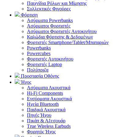
Παιχνίδια Ρόλων και Μίμησης
Συλλεκτικές Φιγούρες
Φόρτιση
Ασύρματα Powerbanks
Aσύρματοι Φορτιστές
Ασύρματοι Φορτιστές Αυτοκινήτου
Καλώδια Φόρτισης & Δεδομένων
Φορτιστές Smartphone/Tablet/Μπαταριών
Powerbanks
Powercubes
Φορτιστές Αυτοκινήτου
Φορτιστές Laptop
Πολύπριζα
Προστασία Οθόνης
Ήχος
Ασύρματα Ακουστικά
Hi-Fi Components
Ενσύρματα Ακουστικά
Ηχεία Bluetooth
Παιδικά Ακουστικά
Πηγές Ήχου
Πικάπ & Αξεσουάρ
Τrue Wireless Earbuds
Φορητός Ήχος