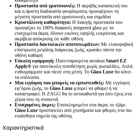
καθαρότητα
Προστασία από γρατσουνιές:
Η ακριβής κατασκευή του
και η άριστη διαδικασία φινιρίσματος προσφέρουν τη
μέγιστη προστασία από γρατσουνιές και σημάδια
Κρυστάλλινη καθαρότητα:
Η διαυγής προστασία που
προσφέρει το 100% διαφανές tempered glass με τα
ενισχυμένα άκρα, δίνουν εικόνες υψηλής ευκρίνειας και
ακρίβεια απόκρισης σε κάθε οθόνη
Προστασία δακτυλικών αποτυπωμάτων:
Με ελαιοφοβική
επίστρωση μεγάλης διάρκειας ζωής, κρατάει πάντα την
οθόνη καθαρή
Εύκολη εφαρμογή:
Πατενταρισμένα αυτάκια
Smart
EZ
Apply
®
για πανεύκολη τοποθέτηση χωρίς φυσαλίδες. Απλά
ευθυγράμμισε και πίεσε στη μέση. Το
Glass
Luxe
θα κάνει
τα υπόλοιπα.
Μια εγγύηση που μπορείς να εμπιστευθείς:
Με εγγύηση
εφ’όρου ζωής, το
Glass
Luxe
μπορεί να φθαρεί ή να
καταστραφεί. Η ZAGG θα το αντικαθιστά για όσο έχεις στα
χέρια σου τη συσκευή
Ενισχυμένες άκρες:
Επισκληρυμένο στα άκρα, το τζάμι
Glass
Luxe
προστατεύει από χτυπήματα και φθορές στα πιο
ευαίσθητα σημεία της οθόνης
Χαρακτηριστικά