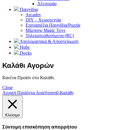
Αξεσουάρ
Παιχνίδια
Arcades
DIY – Χειροτεχνία
Επιτραπέζια Παιχνίδια/Puzzle
Μίμησης Magic Toys
Τηλεκατευθυνόμενα (RC)
Απολυμαντικά & Αποστείρωση
Hubs
Docks
Καλάθι Αγορών
Κανένα Προϊόν στο Καλάθι.
Close
Αρχική
Προϊόντα
Αναζήτηση
0
Καλάθι
Κλείσιμο
Σύντομη επισκόπηση απορρήτου