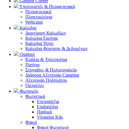
Gaming Corner
Υπολογιστές & Περιφερειακά
Περιφερειακά
Πληκτρολόγια
Webcams
Καλώδια
Διαχείριση Καλωδίων
Καλώδια Εικόνας
Καλώδια Ήχου
Καλώδια Φόρτισης & Δεδομένων
Outdoor
Κυάλια & Τηλεσκόπια
Πατίνια
Σουγιάδες & Πολυεργαλεία
Διάφορα Αξεσουάρ Camping
Αξεσουάρ Ποδηλάτου
Ομπρέλες
Φωτισμός
Φωτιστικά
Επιτραπέζια
Επιδαπέδια
Παιδικά
Vlogging Kits
Φακοί
Φακοί Φωτισμού