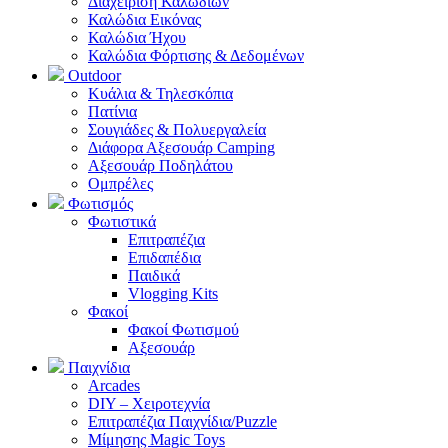
Διαχείριση Καλωδίων
Καλώδια Εικόνας
Καλώδια Ήχου
Καλώδια Φόρτισης & Δεδομένων
Outdoor
Κυάλια & Τηλεσκόπια
Πατίνια
Σουγιάδες & Πολυεργαλεία
Διάφορα Αξεσουάρ Camping
Αξεσουάρ Ποδηλάτου
Ομπρέλες
Φωτισμός
Φωτιστικά
Επιτραπέζια
Επιδαπέδια
Παιδικά
Vlogging Kits
Φακοί
Φακοί Φωτισμού
Αξεσουάρ
Παιχνίδια
Arcades
DIY – Χειροτεχνία
Επιτραπέζια Παιχνίδια/Puzzle
Μίμησης Magic Toys