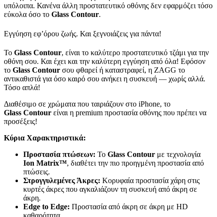
υπόλοιπα. Κανένα άλλη προστατευτικό οθόνης δεν εφαρμόζει τόσο
εύκολα όσο το
Glass
Contour
.
Εγγύηση εφ’όρου ζωής. Και ξεγνοιάζεις για πάντα!
Το
Glass
Contour
, είναι το καλύτερο προστατευτικό τζάμι για την
οθόνη σου. Και έχει και την καλύτερη εγγύηση από όλα! Εφόσον
το
Glass
Contour
σου φθαρεί ή καταστραφεί, η ZAGG το
αντικαθιστά για όσο καιρό σου ανήκει η συσκευή — χωρίς αλλά.
Τόσο απλά!
Διαθέσιμο σε χρώματα που ταιριάζουν στο iPhone, το
Glass
Contour
είναι η premium προστασία οθόνης που πρέπει να
προσέξεις!
Κύρια Χαρακτηριστικά:
Προστασία πτώσεων:
Το
Glass
Contour
με τεχνολογία
Ion
Matrix
™
, διαθέτει την πιο προηγμένη προστασία από
πτώσεις.
Στρογγυλεμένες Άκρες:
Κορυφαία προστασία χάρη στις
κυρτές άκρες που αγκαλιάζουν τη συσκευή από άκρη σε
άκρη.
Edge
to
Edge
:
Προστασία από άκρη σε άκρη με HD
καθαρότητα