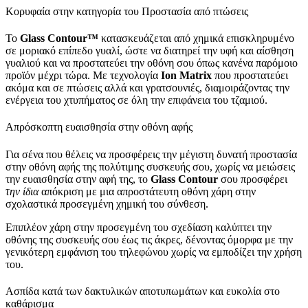
Κορυφαία στην κατηγορία του Προστασία από πτώσεις
Το
Glass
Contour
™
κατασκευάζεται από χημικά επισκληρυμένο
σε μοριακό επίπεδο γυαλί, ώστε να διατηρεί την υφή και αίσθηση
γυαλιού και να προστατεύει την οθόνη σου όπως κανένα παρόμοιο
προϊόν μέχρι τώρα. Με τεχνολογία
Ion
Matrix
που προστατεύει
ακόμα και σε πτώσεις αλλά και γρατσουνιές, διαμοιράζοντας την
ενέργεια του χτυπήματος σε όλη την επιφάνεια του τζαμιού.
Απρόσκοπτη ευαισθησία στην οθόνη αφής
Για σένα που θέλεις να προσφέρεις την μέγιστη δυνατή προστασία
στην οθόνη αφής της πολύτιμης συσκευής σου, χωρίς να μειώσεις
την ευαισθησία στην αφή της, το
Glass
Contour
σου προσφέρει
την ίδια
απόκριση με μια απροστάτευτη οθόνη χάρη στην
σχολαστικά προσεγμένη χημική του σύνθεση.
Επιπλέον χάρη στην προσεγμένη του σχεδίαση καλύπτει την
οθόνης της συσκευής σου έως τις άκρες, δένοντας όμορφα με την
γενικότερη εμφάνιση του τηλεφώνου χωρίς να εμποδίζει την χρήση
του.
Ασπίδα κατά των δακτυλικών αποτυπωμάτων και ευκολία στο
καθάρισμα