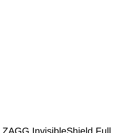
ZAGG InvisibleShield Full