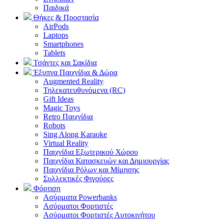
Παιδικά
Θήκες & Προστασία
AirPods
Laptops
Smartphones
Tablets
Τσάντες και Σακίδια
Έξυπνα Παιχνίδια & Δώρα
Augmented Reality
Τηλεκατευθυνόμενα (RC)
Gift Ideas
Magic Toys
Retro Παιχνίδια
Robots
Sing Along Karaoke
Virtual Reality
Παιχνίδια Εξωτερικού Χώρου
Παιχνίδια Κατασκευών και Δημιουργίας
Παιχνίδια Ρόλων και Μίμησης
Συλλεκτικές Φιγούρες
Φόρτιση
Ασύρματα Powerbanks
Aσύρματοι Φορτιστές
Ασύρματοι Φορτιστές Αυτοκινήτου