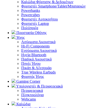
Καλώδια Φόρτισης & Δεδομένων
Φορτιστές Smartphone/Tablet/Μπαταριών
Powerbanks
Powercubes
Φορτιστές Αυτοκινήτου
Φορτιστές Laptop
Πολύπριζα
Προστασία Οθόνης
Ήχος
Ασύρματα Ακουστικά
Hi-Fi Components
Ενσύρματα Ακουστικά
Ηχεία Bluetooth
Παιδικά Ακουστικά
Πηγές Ήχου
Πικάπ & Αξεσουάρ
Τrue Wireless Earbuds
Φορητός Ήχος
Gaming Corner
Υπολογιστές & Περιφερειακά
Περιφερειακά
Πληκτρολόγια
Webcams
Καλώδια