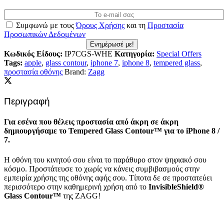
Συμφωνώ με τους
Όρους Χρήσης
και τη
Προστασία
Προσωπικών Δεδομένων
Ενημέρωσέ με!
Κωδικός Είδους:
IP7CGS-WHE
Κατηγορία:
Special Offers
Tags:
apple
,
glass contour
,
iphone 7
,
iphone 8
,
tempered glass
,
προστασία οθόνης
Brand:
Zagg
Περιγραφή
Για εσένα που θέλεις προστασία από άκρη σε άκρη
δημιουργήσαμε το Tempered Glass Contour™ για το iPhone 8 /
7.
Η οθόνη του κινητού σου είναι το παράθυρο στον ψηφιακό σου
κόσμο. Προστάτευσε το χωρίς να κάνεις συμβιβασμούς στην
εμπειρία χρήσης της οθόνης αφής σου. Τίποτα δε σε προστατεύει
περισσότερο στην καθημερινή χρήση από το
InvisibleShield®
Glass Contour™
της ZAGG!