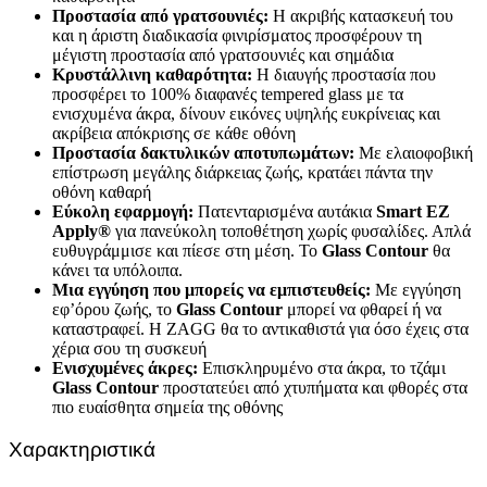
Προστασία από γρατσουνιές:
Η ακριβής κατασκευή του
και η άριστη διαδικασία φινιρίσματος προσφέρουν τη
μέγιστη προστασία από γρατσουνιές και σημάδια
Κρυστάλλινη καθαρότητα:
Η διαυγής προστασία που
προσφέρει το 100% διαφανές tempered glass με τα
ενισχυμένα άκρα, δίνουν εικόνες υψηλής ευκρίνειας και
ακρίβεια απόκρισης σε κάθε οθόνη
Προστασία δακτυλικών αποτυπωμάτων:
Με ελαιοφοβική
επίστρωση μεγάλης διάρκειας ζωής, κρατάει πάντα την
οθόνη καθαρή
Εύκολη εφαρμογή:
Πατενταρισμένα αυτάκια
Smart
EZ
Apply
®
για πανεύκολη τοποθέτηση χωρίς φυσαλίδες. Απλά
ευθυγράμμισε και πίεσε στη μέση. Το
Glass
Contour
θα
κάνει τα υπόλοιπα.
Μια εγγύηση που μπορείς να εμπιστευθείς:
Με εγγύηση
εφ’όρου ζωής, το
Glass
Contour
μπορεί να φθαρεί ή να
καταστραφεί. Η ZAGG θα το αντικαθιστά για όσο έχεις στα
χέρια σου τη συσκευή
Ενισχυμένες άκρες:
Επισκληρυμένο στα άκρα, το τζάμι
Glass
Contour
προστατεύει από χτυπήματα και φθορές στα
πιο ευαίσθητα σημεία της οθόνης
Χαρακτηριστικά