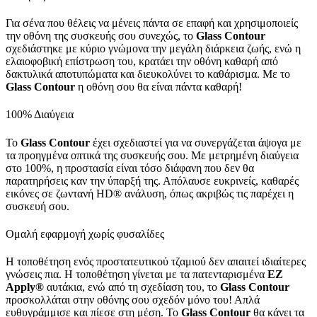
Για σένα που θέλεις να μένεις πάντα σε επαφή και χρησιμοποιείς
την οθόνη της συσκευής σου συνεχώς, το
Glass
Contour
σχεδιάστηκε με κύριο γνώμονα την μεγάλη διάρκεια ζωής, ενώ η
ελαιοφοβική επίστρωση του, κρατάει την οθόνη καθαρή από
δακτυλικά αποτυπώματα και διευκολύνει το καθάρισμα. Με το
Glass
Contour
η οθόνη σου θα είναι πάντα καθαρή!
100% Διαύγεια
Το
Glass
Contour
έχει σχεδιαστεί για να συνεργάζεται άψογα με
τα προηγμένα οπτικά της συσκευής σου. Με μετρημένη διαύγεια
στο 100%, η προστασία είναι τόσο διάφανη που δεν θα
παρατηρήσεις καν την ύπαρξή της. Απόλαυσε ευκρινείς, καθαρές
εικόνες σε ζωντανή HD® ανάλυση, όπως ακριβώς τις παρέχει η
συσκευή σου.
Ομαλή εφαρμογή χωρίς φυσαλίδες
Η τοποθέτηση ενός προστατευτικού τζαμιού δεν απαιτεί ιδιαίτερες
γνώσεις πια. Η τοποθέτηση γίνεται με τα πατενταρισμένα
EZ
Apply
®
αυτάκια, ενώ από τη σχεδίαση του, το
Glass
Contour
προσκολλάται στην οθόνης σου σχεδόν μόνο του! Απλά
ευθυγράμμισε και πίεσε στη μέση. Το
Glass
Contour
θα κάνει τα