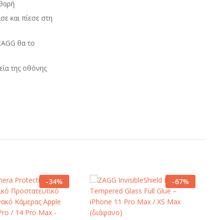
αθαρή
ε και πίεσε στη
ZAGG θα το
εία της οθόνης
-
34
%
-
67
%