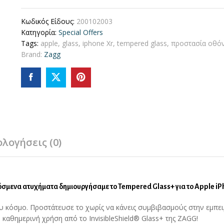
Κωδικός Είδους:
200102003
Κατηγορία:
Special Offers
Tags:
apple
,
glass
,
iphone Xr
,
tempered glass
,
προστασία οθό
Brand:
Zagg
ολογήσεις (0)
όσμενα ατυχήματα δημιουργήσαμε το Tempered Glass+ για το Apple iP
 κόσμο. Προστάτευσε το χωρίς να κάνεις συμβιβασμούς στην εμπει
καθημερινή χρήση από το InvisibleShield® Glass+ της ZAGG!