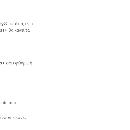
ly
®
αυτάκια, ενώ
ass
+
θα κάνει τα
ss
+
σου φθαρεί ή
ασία από
ίνουν εικόνες