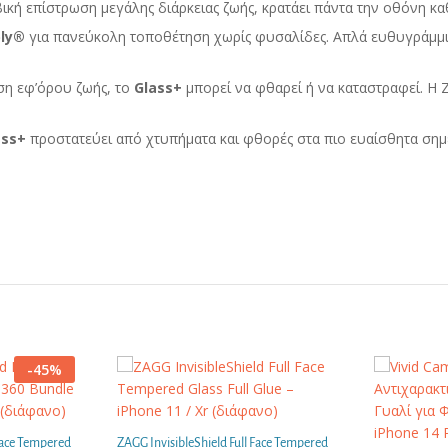
κή επίστρωση μεγάλης διάρκειας ζωής, κρατάει πάντα την οθόνη κ
ly
®
για πανεύκολη τοποθέτηση χωρίς φυσαλίδες. Απλά ευθυγράμμισ
η εφ’όρου ζωής, το
Glass
+
μπορεί να φθαρεί ή να καταστραφεί. Η 
ass
+
προστατεύει από χτυπήματα και φθορές στα πιο ευαίσθητα σημ
-
45
%
 Face Tempered
ZAGG InvisibleShield Full Face Tempered