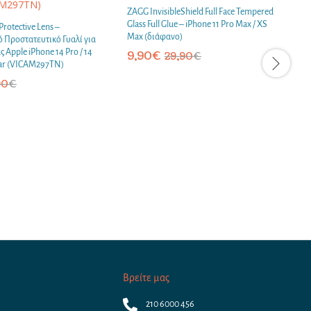
ZAGG InvisibleShield Full Face Tempered
Glass Full Glue – iPhone 11 Pro Max / XS
Protective Lens –
Z
Max (διάφανο)
ό Προστατευτικό Γυαλί για
G
Apple iPhone 14 Pro / 14
E
9,90
€
29,90
€
ear (VICAM297TN)
P
90
€
Βρείτε μας
210 6000 456