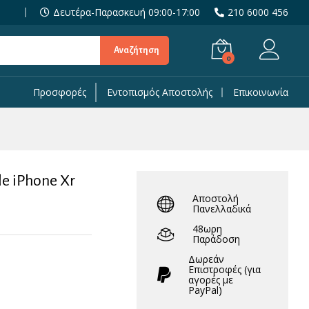
4,90
€
Δευτέρα-Παρασκευή 09:00-17:00
210 6000 456
9,90
€
Αναζήτηση
0
Προσφορές
Εντοπισμός Αποστολής
Επικοινωνία
le iPhone Xr
Αποστολή
Πανελλαδικά
48ωρη
Παράδοση
Δωρεάν
Eπιστροφές (για
αγορές με
PayPal)