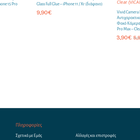
hone 15 Pro
Glass Full Glue – iPhone 11 / Xr (διάφανο)
9,90
€
Vivid Camera 
Αντιχαρακτικ
Φακό Κάμερας 
Pro Max – Cl
3,90
€
5,
Πληροφορίες
Σχετικά με Εμάς
Αλλαγές και επιστροφές