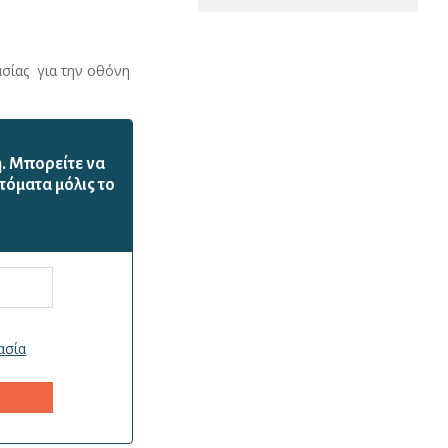
ασίας για την οθόνη
ή. Mπορείτε να
τόματα μόλις το
ασία