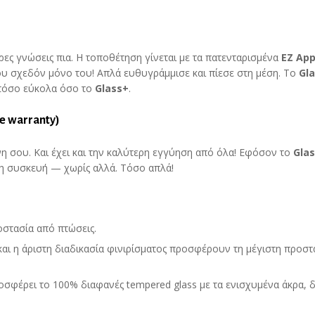
ρες γνώσεις πια. Η τοποθέτηση γίνεται με τα πατενταρισμένα
EZ
App
υ σχεδόν μόνο του! Απλά ευθυγράμμισε και πίεσε στη μέση. Το
Gl
 τόσο εύκολα όσο το
Glass
+
.
me warranty)
όνη σου. Και έχει και την καλύτερη εγγύηση από όλα! Εφόσον το
Gla
 η συσκευή — χωρίς αλλά. Τόσο απλά!
οστασία από πτώσεις.
και η άριστη διαδικασία φινιρίσματος προσφέρουν τη μέγιστη προστ
σφέρει το 100% διαφανές tempered glass με τα ενισχυμένα άκρα, δ