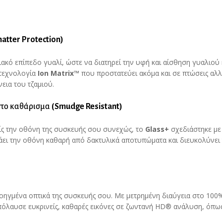
hatter
Protection
)
ακό επίπεδο γυαλί, ώστε να διατηρεί την υφή και αίσθηση γυαλιού 
 τεχνολογία
Ion
Matrix
™
που προστατεύει ακόμα και σε πτώσεις αλλ
εια του τζαμιού.
στο καθάρισμα
(
Smudge
Resistant
)
είς την οθόνη της συσκευής σου συνεχώς, το
Glass
+
σχεδιάστηκε με
τάει την οθόνη καθαρή από δακτυλικά αποτυπώματα και διευκολύνει
ροηγμένα οπτικά της συσκευής σου. Με μετρημένη διαύγεια στο 100%
πόλαυσε ευκρινείς, καθαρές εικόνες σε ζωντανή HD® ανάλυση, όπως