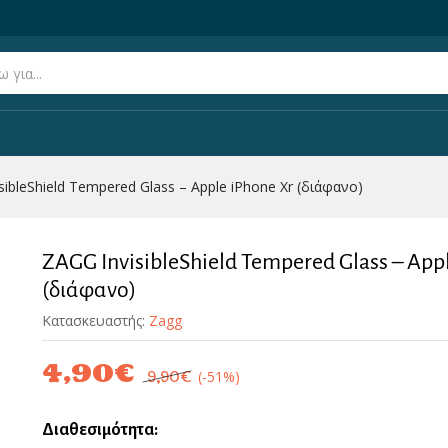
e iPhone Xr (διάφανο)
(0)
sibleShield Tempered Glass – Apple iPhone Xr (διάφανο)
ZAGG InvisibleShield Tempered Glass – App
(διάφανο)
Κατασκευαστής:
Zagg
4,90
€
(-51%)
9,90
€
Διαθεσιμότητα: