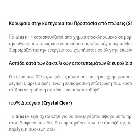
Κορυφαία στην κατηγορία του Προστασία από πτώσεις
(
S
Το
Glass
+™
κατασκευάζεται από χημικά επισκληρυμένο σε μορι
την οθόνη σου όπως κανένα παρόμοιο προϊόν μέχρι τώρα. Με
διαμοιράζοντας την ενέργεια του χτυπήματος σε όλη την επιφάν
Ασπίδα κατά των δακτυλικών αποτυπωμάτων & ευκολία 
Για σένα που θέλεις να μένεις πάντα σε επαφή και χρησιμοποι
μεγάλη διάρκεια ζωής, ενώ η ελαιοφοβική επίστρωση του, κρα
το
Glass
+
η οθόνη σου θα είναι πάντα καθαρή!
100% Διαύγεια
(Crystal Clear)
Το
Glass
+
έχει σχεδιαστεί για να συνεργάζεται άψογα με τα π
τόσο διάφανη που δεν θα παρατηρήσεις καν την ύπαρξή της. Α
παρέχει η συσκευή σου.