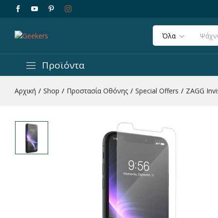
ZAGG InvisibleShield Tempered Glass – Appl
Περιγραφή
Χαρακτηριστικά
Αξιολογήσεις 
Όλα
Προϊόντα
Αρχική
/
Shop
/
Προστασία Οθόνης
/
Special Offers
/
ZAGG Invi