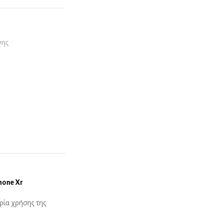
νης
hone Xr
ρία χρήσης της