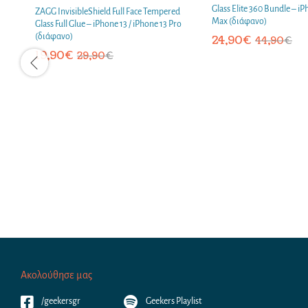
Glass Elite 360 Bundle – iP
ZAGG InvisibleShield Full Face Tempered
Max (διάφανο)
Glass Full Glue – iPhone 13 / iPhone 13 Pro
(διάφανο)
24,90
€
44,90
€
19,90
€
29,90
€
Ακολούθησε μας
/geekersgr
Geekers Playlist