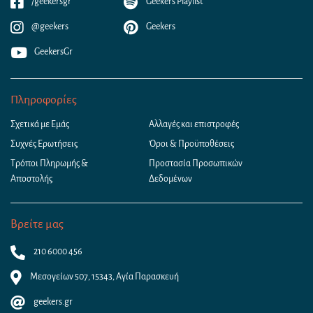
/geekersgr
Geekers Playlist
@geekers
Geekers
GeekersGr
Πληροφορίες
Σχετικά με Εμάς
Αλλαγές και επιστροφές
Συχνές Ερωτήσεις
Όροι & Προϋποθέσεις
Τρόποι Πληρωμής &
Προστασία Προσωπικών
Αποστολής
Δεδομένων
Βρείτε μας
210 6000 456
Μεσογείων 507, 15343, Αγία Παρασκευή
geekers.gr