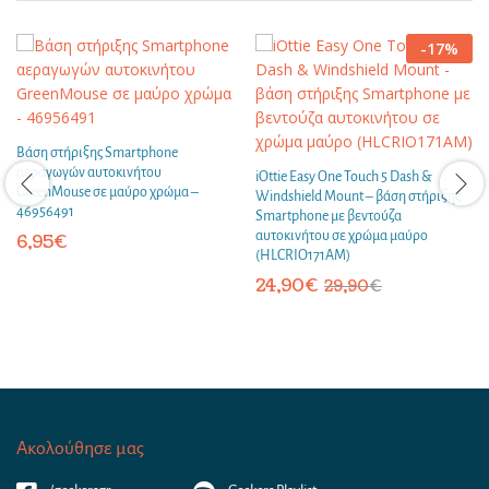
-
17
%
Βάση στήριξης Smartphone
αεραγωγών αυτοκινήτου
iOttie Easy One Touch 5 Dash &
GreenMouse σε μαύρο χρώμα –
Windshield Mount – βάση στήριξης
46956491
Smartphone με βεντούζα
αυτοκινήτου σε χρώμα μαύρο
6,95
€
(HLCRIO171AM)
24,90
€
29,90
€
Ακολούθησε μας