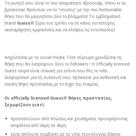
Το κινητό σου είναι το πιο απαραίτητο αξεσουάρ, όπου κι αν
βρίσκεσαι! Φρόντισε να το “ντύσεις” με την πιο fashionable
θήκη που θα μαγνητίσει όλα τα βλέμματα! Το εμβληματικό
brand
Guess®
ξέρει τον τρόπο να σε κάνει να πετύχεις
ακαταμάχητες εμφανίσεις και να κλέψεις τις εντυπώσεις!
Ασχολείσαι με τα social media; Τότε σίγουρα χρειάζεσαι τη
θήκη που θα λατρέψουν όλοι οι followers ! Η Officially licenced
Guess σειρά είναι ιδανική για εσένα που θες το κάτι
διαφορετικό για τη συσκευή σου: πρόκειται για ανθεκτική και
σικάτη θήκη προστασίας με το logo της εταιρίας.
Οι officially licensed Guess® θήκες προστασίας,
ξεχωρίζουν γιατί:
προστατεύουν από πτώσεις και χτυπήματα, προσφέροντας
ασφάλεια από άκρη σε άκρη
είναι απόλυτα συμβατές με τις νέας τεχνολογίας βάσεις