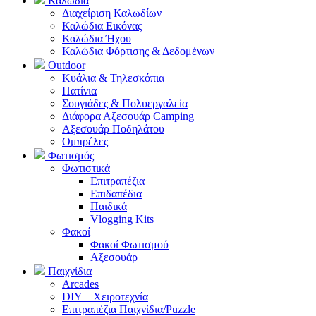
Καλώδια
Διαχείριση Καλωδίων
Καλώδια Εικόνας
Καλώδια Ήχου
Καλώδια Φόρτισης & Δεδομένων
Outdoor
Κυάλια & Τηλεσκόπια
Πατίνια
Σουγιάδες & Πολυεργαλεία
Διάφορα Αξεσουάρ Camping
Αξεσουάρ Ποδηλάτου
Ομπρέλες
Φωτισμός
Φωτιστικά
Επιτραπέζια
Επιδαπέδια
Παιδικά
Vlogging Kits
Φακοί
Φακοί Φωτισμού
Αξεσουάρ
Παιχνίδια
Arcades
DIY – Χειροτεχνία
Επιτραπέζια Παιχνίδια/Puzzle