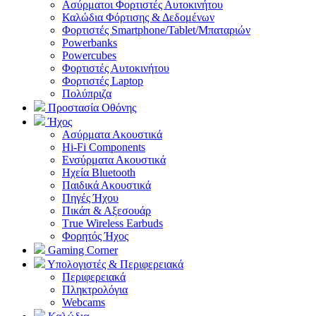
Ασύρματοι Φορτιστές Αυτοκινήτου
Καλώδια Φόρτισης & Δεδομένων
Φορτιστές Smartphone/Tablet/Μπαταριών
Powerbanks
Powercubes
Φορτιστές Αυτοκινήτου
Φορτιστές Laptop
Πολύπριζα
Προστασία Οθόνης
Ήχος
Ασύρματα Ακουστικά
Hi-Fi Components
Ενσύρματα Ακουστικά
Ηχεία Bluetooth
Παιδικά Ακουστικά
Πηγές Ήχου
Πικάπ & Αξεσουάρ
Τrue Wireless Earbuds
Φορητός Ήχος
Gaming Corner
Υπολογιστές & Περιφερειακά
Περιφερειακά
Πληκτρολόγια
Webcams