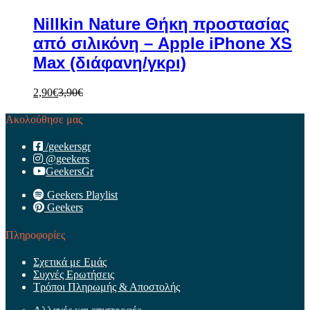
Nillkin Nature Θήκη προστασίας
από σιλικόνη – Apple iPhone XS
Max (διάφανη/γκρι)
2,90
€
3,90
€
Ακολούθησε μας
/geekersgr
@geekers
GeekersGr
Geekers Playlist
Geekers
Πληροφορίες
Σχετικά με Εμάς
Συχνές Ερωτήσεις
Τρόποι Πληρωμής & Αποστολής