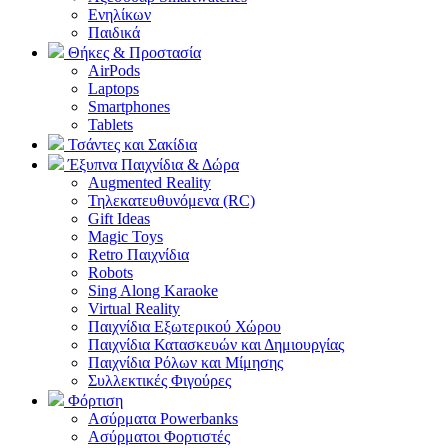
Ενηλίκων
Παιδικά
Θήκες & Προστασία
AirPods
Laptops
Smartphones
Tablets
Τσάντες και Σακίδια
Έξυπνα Παιχνίδια & Δώρα
Augmented Reality
Τηλεκατευθυνόμενα (RC)
Gift Ideas
Magic Toys
Retro Παιχνίδια
Robots
Sing Along Karaoke
Virtual Reality
Παιχνίδια Εξωτερικού Χώρου
Παιχνίδια Κατασκευών και Δημιουργίας
Παιχνίδια Ρόλων και Μίμησης
Συλλεκτικές Φιγούρες
Φόρτιση
Ασύρματα Powerbanks
Aσύρματοι Φορτιστές