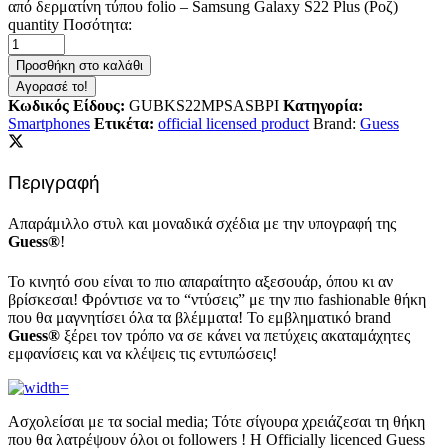
από δερματίνη τύπου folio – Samsung Galaxy S22 Plus (Ροζ)
quantity
Ποσότητα:
Προσθήκη στο καλάθι
Αγορασέ το!
Κωδικός Είδους:
GUBKS22MPSASBPI
Κατηγορία:
Smartphones
Ετικέτα:
official licensed product
Brand:
Guess
Περιγραφή
Απαράμιλλο στυλ και μοναδικά σχέδια με την υπογραφή της
Guess®
!
Το κινητό σου είναι το πιο απαραίτητο αξεσουάρ, όπου κι αν
βρίσκεσαι! Φρόντισε να το “ντύσεις” με την πιο fashionable θήκη
που θα μαγνητίσει όλα τα βλέμματα! Το εμβληματικό brand
Guess®
ξέρει τον τρόπο να σε κάνει να πετύχεις ακαταμάχητες
εμφανίσεις και να κλέψεις τις εντυπώσεις!
Ασχολείσαι με τα social media; Τότε σίγουρα χρειάζεσαι τη θήκη
που θα λατρέψουν όλοι οι followers ! Η Officially licenced Guess