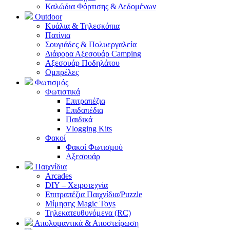
Καλώδια Φόρτισης & Δεδομένων
Outdoor
Κυάλια & Τηλεσκόπια
Πατίνια
Σουγιάδες & Πολυεργαλεία
Διάφορα Αξεσουάρ Camping
Αξεσουάρ Ποδηλάτου
Ομπρέλες
Φωτισμός
Φωτιστικά
Επιτραπέζια
Επιδαπέδια
Παιδικά
Vlogging Kits
Φακοί
Φακοί Φωτισμού
Αξεσουάρ
Παιχνίδια
Arcades
DIY – Χειροτεχνία
Επιτραπέζια Παιχνίδια/Puzzle
Μίμησης Magic Toys
Τηλεκατευθυνόμενα (RC)
Απολυμαντικά & Αποστείρωση