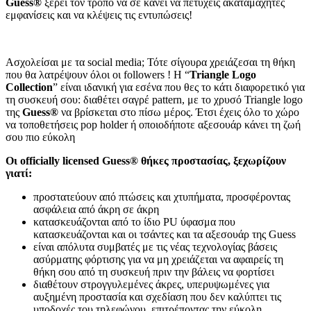
Guess®
ξέρει τον τρόπο να σε κάνει να πετύχεις ακαταμάχητες
εμφανίσεις και να κλέψεις τις εντυπώσεις!
Ασχολείσαι με τα social media; Τότε σίγουρα χρειάζεσαι τη θήκη
που θα λατρέψουν όλοι οι followers ! Η “
Triangle Logo
Collection
” είναι ιδανική για εσένα που θες το κάτι διαφορετικό για
τη συσκευή σου: διαθέτει σαγρέ pattern, με το χρυσό Triangle logo
της
Guess®
να βρίσκεται στο πίσω μέρος. Έτσι έχεις όλο το χώρο
να τοποθετήσεις pop holder ή οποιοδήποτε αξεσουάρ κάνει τη ζωή
σου πιο εύκολη
Οι officially licensed Guess® θήκες προστασίας, ξεχωρίζουν
γιατί:
προστατεύουν από πτώσεις και χτυπήματα, προσφέροντας
ασφάλεια από άκρη σε άκρη
κατασκευάζονται από το ίδιο PU ύφασμα που
κατασκευάζονται και οι τσάντες και τα αξεσουάρ της Guess
είναι απόλυτα συμβατές με τις νέας τεχνολογίας βάσεις
ασύρματης φόρτισης για να μη χρειάζεται να αφαιρείς τη
θήκη σου από τη συσκευή πριν την βάλεις να φορτίσει
διαθέτουν στρογγυλεμένες άκρες, υπερυψωμένες για
αυξημένη προστασία και σχεδίαση που δεν καλύπτει τις
υποδοχές του τηλεφώνου, επιτρέποντας την εύκολη