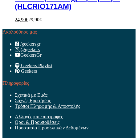
(HLCRIO171AM)
24,90
€
29,90
€
Ακολούθησε μας
/geekersgr
@geekers
GeekersGr
Geekers Playlist
Geekers
Πληροφορίες
Σχετικά με Εμάς
Συχνές Ερωτήσεις
Τρόποι Πληρωμής & Αποστολής
Αλλαγές και επιστροφές
Όροι & Προϋποθέσεις
Προστασία Προσωπικών Δεδομένων