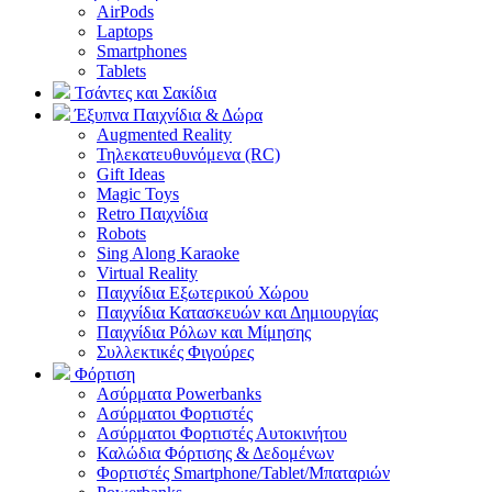
AirPods
Laptops
Smartphones
Tablets
Τσάντες και Σακίδια
Έξυπνα Παιχνίδια & Δώρα
Augmented Reality
Τηλεκατευθυνόμενα (RC)
Gift Ideas
Magic Toys
Retro Παιχνίδια
Robots
Sing Along Karaoke
Virtual Reality
Παιχνίδια Εξωτερικού Χώρου
Παιχνίδια Κατασκευών και Δημιουργίας
Παιχνίδια Ρόλων και Μίμησης
Συλλεκτικές Φιγούρες
Φόρτιση
Ασύρματα Powerbanks
Aσύρματοι Φορτιστές
Ασύρματοι Φορτιστές Αυτοκινήτου
Καλώδια Φόρτισης & Δεδομένων
Φορτιστές Smartphone/Tablet/Μπαταριών