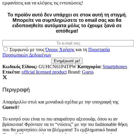
εμφανίσεις και να κλέψεις τις εντυπώσεις!
Το προϊόν αυτό δεν υπάρχει σε στοκ αυτή τη στιγμή.
Mπορείτε να συμπληρώσετε το email σας και θα
ειδοποιηθείτε αυτόματα μόλις το έχουμε ξανά σε
απόθεμα!
Συμφωνώ με τους
Όρους Χρήσης
και τη
Προστασία
Προσωπικών Δεδομένων
Ενημέρωσέ με!
Κωδικός Είδους:
GUHCN61P4TPW
Κατηγορία:
Smartphones
Ετικέτα:
official licensed product
Brand:
Guess
Περιγραφή
Απαράμιλλο στυλ και μοναδικά σχέδια με την υπογραφή της
Guess®
!
Το κινητό σου είναι το πιο απαραίτητο αξεσουάρ, όπου κι αν
βρίσκεσαι! Φρόντισε να το “ντύσεις” με την πιο fashionable θήκη
που θα μαγνητίσει όλα τα βλέμματα! Το εμβληματικό brand