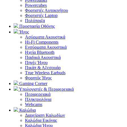
Powerbanks
Powercubes
Φορτιστές Αυτοκινήτου
Φορτιστές Laptop
Πολύπριζα
Προστασία Οθόνης
Ήχος
Ασύρματα Ακουστικά
Hi-Fi Components
Ενσύρματα Ακουστικά
Ηχεία Bluetooth
Παιδικά Ακουστικά
Πηγές Ήχου
Πικάπ & Αξεσουάρ
Τrue Wireless Earbuds
Φορητός Ήχος
Gaming Corner
Υπολογιστές & Περιφερειακά
Περιφερειακά
Πληκτρολόγια
Webcams
Καλώδια
Διαχείριση Καλωδίων
Καλώδια Εικόνας
Καλώδια Ήχου