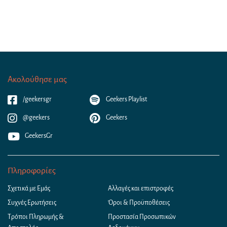
Ακολούθησε μας
/geekersgr
Geekers Playlist
@geekers
Geekers
GeekersGr
Πληροφορίες
Σχετικά με Εμάς
Αλλαγές και επιστροφές
Συχνές Ερωτήσεις
Όροι & Προϋποθέσεις
Τρόποι Πληρωμής &
Προστασία Προσωπικών