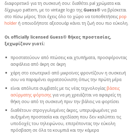
διαφορετικό για τη συσκευή σου: διαθέτει pal χρώματα και
δίχρωμο pattern, με το vintage logo της
Guess®
να βρίσκεται
στο πίσω μέρος. Έτσι έχεις όλο το χώρο να τοποθετήσεις
pop
holder
ή οποιοδήποτε αξεσουάρ κάνει τη ζωή σου πιο εύκολη.
Οι officially licensed Guess® θήκες προστασίας,
ξεχωρίζουν γιατί:
προστατεύουν από πτώσεις και χτυπήματα, προσφέροντας
ασφάλεια από άκρη σε άκρη
χάρη στο εσωτερικό από μικροϊνες φροντίζουν η συσκευή
σου να παραμένει αγρατσούνιστη όπως την πρώτη μέρα
είναι απόλυτα συμβατές με τις νέας τεχνολογίας
βάσεις
ασύρματης φόρτισης
για να μη χρειάζεται να αφαιρείς τη
θήκη σου από τη συσκευή πριν την βάλεις να φορτίσει
διαθέτουν στρογγυλεμένες άκρες, υπερυψωμένες για
αυξημένη προστασία και σχεδίαση που δεν καλύπτει τις
υποδοχές του τηλεφώνου, επιτρέποντας την εύκολη
πρόσβαση σε όλα τα κουμπιά και την κάμερα