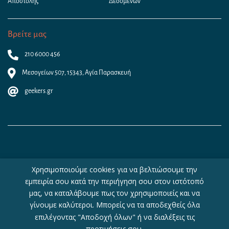
Αποστολής
Δεδομένων
Βρείτε μας
210 6000 456
Μεσογείων 507, 15343, Αγία Παρασκευή
geekers.gr
Χρησιμοποιούμε cookies για να βελτιώσουμε την
εμπειρία σου κατά την περιήγηση σου στον ιστότοπό
Copyright © 2026 - Geekers.gr | Designed by
Geometry
|
Woocommerce
μας, να καταλάβουμε πως τον χρησιμοποιείς και να
Hosting
by
WebHosting|4U
γίνουμε καλύτεροι. Μπορείς να τα αποδεχθείς όλα
επιλέγοντας "Αποδοχή όλων" ή να διαλέξεις τις
προτιμήσεις σου.