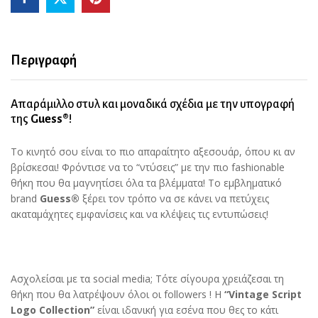
Samsung
Galaxy
S21
Plus
Περιγραφή
(Μέντα)
quantity
Απαράμιλλο στυλ και μοναδικά σχέδια με την υπογραφή
της
Guess®
!
Το κινητό σου είναι το πιο απαραίτητο αξεσουάρ, όπου κι αν
βρίσκεσαι! Φρόντισε να το “ντύσεις” με την πιο fashionable
θήκη που θα μαγνητίσει όλα τα βλέμματα! Το εμβληματικό
brand
Guess®
ξέρει τον τρόπο να σε κάνει να πετύχεις
ακαταμάχητες εμφανίσεις και να κλέψεις τις εντυπώσεις!
Ασχολείσαι με τα social media; Τότε σίγουρα χρειάζεσαι τη
θήκη που θα λατρέψουν όλοι οι followers ! Η
“Vintage Script
Logo Collection”
είναι ιδανική για εσένα που θες το κάτι