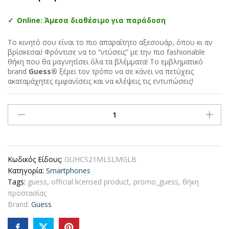
Online: Άμεσα διαθέσιμο για παράδοση
Το κινητό σου είναι το πιο απαραίτητο αξεσουάρ, όπου κι αν
βρίσκεσαι! Φρόντισε να το “ντύσεις” με την πιο fashionable
θήκη που θα μαγνητίσει όλα τα βλέμματα! Το εμβληματικό
brand
Guess®
ξέρει τον τρόπο να σε κάνει να πετύχεις
ακαταμάχητες εμφανίσεις και να κλέψεις τις εντυπώσεις!
Guess
"Vintage
Script
Logo
Collection"
Κωδικός Είδους:
GUHCS21MLSLMGLB
Σκληρή
Κατηγορία:
Smartphones
Θήκη
Tags:
guess
,
official licensed product
,
promo_guess
,
θήκη
προστασίας
προστασίας
από
Brand:
Guess
σιλικόνη
–