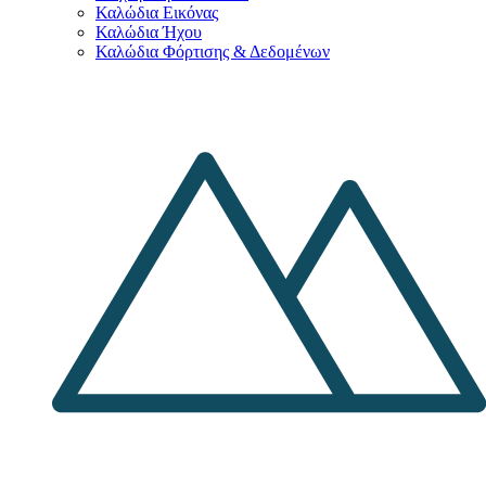
Καλώδια Εικόνας
Καλώδια Ήχου
Καλώδια Φόρτισης & Δεδομένων