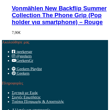
Vonmählen New Backflip Summer
Collection The Phone Grip (Pop
holder για smartphone) – Rouge
7,90
€
Ακολούθησε μας
/geekersgr
@geekers
GeekersGr
Geekers Playlist
Geekers
Πληροφορίες
Σχετικά με Εμάς
Συχνές Ερωτήσεις
Τρόποι Πληρωμής & Αποστολής
Αλλαγές και επιστροφές