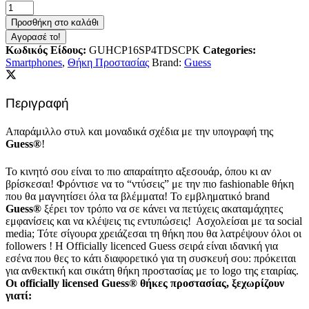
Προσθήκη στο καλάθι
Αγορασέ το!
Κωδικός Είδους:
GUHCP16SP4TDSCPK
Categories:
Smartphones
,
Θήκη Προστασίας
Brand:
Guess
Περιγραφή
Απαράμιλλο στυλ και μοναδικά σχέδια με την υπογραφή της
Guess®
!
Το κινητό σου είναι το πιο απαραίτητο αξεσουάρ, όπου κι αν
βρίσκεσαι! Φρόντισε να το “ντύσεις” με την πιο fashionable θήκη
που θα μαγνητίσει όλα τα βλέμματα! Το εμβληματικό brand
Guess®
ξέρει τον τρόπο να σε κάνει να πετύχεις ακαταμάχητες
εμφανίσεις και να κλέψεις τις εντυπώσεις!
Ασχολείσαι με τα social
media; Τότε σίγουρα χρειάζεσαι τη θήκη που θα λατρέψουν όλοι οι
followers ! Η Officially licenced Guess σειρά είναι ιδανική για
εσένα που θες το κάτι διαφορετικό για τη συσκευή σου: πρόκειται
για ανθεκτική και σικάτη θήκη προστασίας με το logo της εταιρίας.
Οι officially licensed Guess® θήκες προστασίας, ξεχωρίζουν
γιατί: