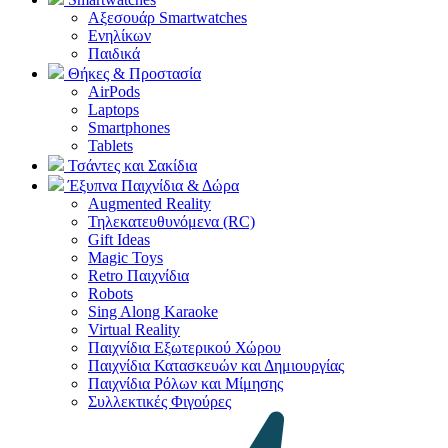
Αξεσουάρ Smartwatches
Ενηλίκων
Παιδικά
Θήκες & Προστασία
AirPods
Laptops
Smartphones
Tablets
Τσάντες και Σακίδια
Έξυπνα Παιχνίδια & Δώρα
Augmented Reality
Τηλεκατευθυνόμενα (RC)
Gift Ideas
Magic Toys
Retro Παιχνίδια
Robots
Sing Along Karaoke
Virtual Reality
Παιχνίδια Εξωτερικού Χώρου
Παιχνίδια Κατασκευών και Δημιουργίας
Παιχνίδια Ρόλων και Μίμησης
Συλλεκτικές Φιγούρες