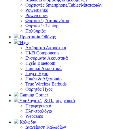
Φορτιστές Smartphone/Tablet/Μπαταριών
Powerbanks
Powercubes
Φορτιστές Αυτοκινήτου
Φορτιστές Laptop
Πολύπριζα
Προστασία Οθόνης
Ήχος
Ασύρματα Ακουστικά
Hi-Fi Components
Ενσύρματα Ακουστικά
Ηχεία Bluetooth
Παιδικά Ακουστικά
Πηγές Ήχου
Πικάπ & Αξεσουάρ
Τrue Wireless Earbuds
Φορητός Ήχος
Gaming Corner
Υπολογιστές & Περιφερειακά
Περιφερειακά
Πληκτρολόγια
Webcams
Καλώδια
Διαχείριση Καλωδίων