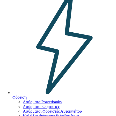
Φόρτιση
Ασύρματα Powerbanks
Aσύρματοι Φορτιστές
Ασύρματοι Φορτιστές Αυτοκινήτου
Καλώδια Φόρτισης & Δεδομένων