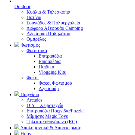
Outdoor
Κυάλια & Τηλεσκόπια
Πατίνια
Σουγιάδες & Πολυεργαλεία
Διάφορα Αξεσουάρ Camping
Αξεσουάρ Ποδηλάτου
Ομπρέλες
Φωτισμός
Φωτιστικά
Επιτραπέζια
Επιδαπέδια
Παιδικά
Vlogging Kits
Φακοί
Φακοί Φωτισμού
Αξεσουάρ
Παιχνίδια
Arcades
DIY – Χειροτεχνία
Επιτραπέζια Παιχνίδια/Puzzle
Μίμησης Magic Toys
Τηλεκατευθυνόμενα (RC)
Απολυμαντικά & Αποστείρωση
Hubs