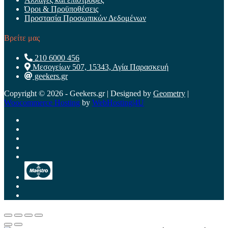
Όροι & Προϋποθέσεις
Προστασία Προσωπικών Δεδομένων
Βρείτε μας
210 6000 456
Μεσογείων 507, 15343, Αγία Παρασκευή
geekers.gr
Copyright © 2026 - Geekers.gr | Designed by
Geometry
|
Woocommerce Hosting
by
WebHosting|4U