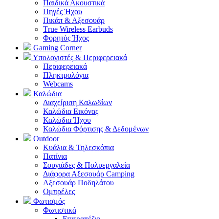
Παιδικά Ακουστικά
Πηγές Ήχου
Πικάπ & Αξεσουάρ
Τrue Wireless Earbuds
Φορητός Ήχος
Gaming Corner
Υπολογιστές & Περιφερειακά
Περιφερειακά
Πληκτρολόγια
Webcams
Καλώδια
Διαχείριση Καλωδίων
Καλώδια Εικόνας
Καλώδια Ήχου
Καλώδια Φόρτισης & Δεδομένων
Outdoor
Κυάλια & Τηλεσκόπια
Πατίνια
Σουγιάδες & Πολυεργαλεία
Διάφορα Αξεσουάρ Camping
Αξεσουάρ Ποδηλάτου
Ομπρέλες
Φωτισμός
Φωτιστικά
Επιτραπέζια