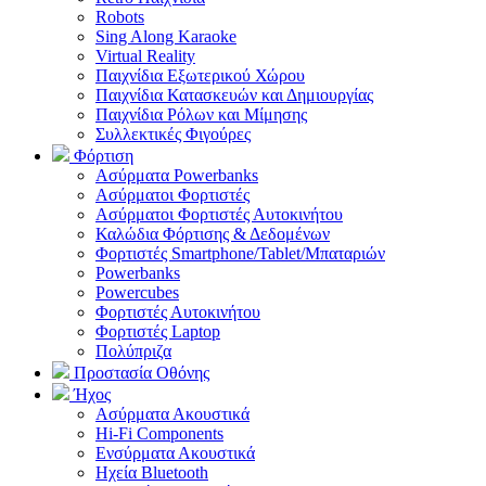
Robots
Sing Along Karaoke
Virtual Reality
Παιχνίδια Εξωτερικού Χώρου
Παιχνίδια Κατασκευών και Δημιουργίας
Παιχνίδια Ρόλων και Μίμησης
Συλλεκτικές Φιγούρες
Φόρτιση
Ασύρματα Powerbanks
Aσύρματοι Φορτιστές
Ασύρματοι Φορτιστές Αυτοκινήτου
Καλώδια Φόρτισης & Δεδομένων
Φορτιστές Smartphone/Tablet/Μπαταριών
Powerbanks
Powercubes
Φορτιστές Αυτοκινήτου
Φορτιστές Laptop
Πολύπριζα
Προστασία Οθόνης
Ήχος
Ασύρματα Ακουστικά
Hi-Fi Components
Ενσύρματα Ακουστικά
Ηχεία Bluetooth