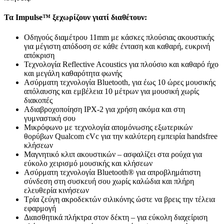
Τα Impulse™ ξεχωρίζουν γιατί διαθέτουν:
Οδηγούς διαμέτρου 11mm με κάσκες πλούσιας ακουστικής
για μέγιστη απόδοση σε κάθε ένταση και καθαρή, ευκρινή
απόκριση
Τεχνολογία Reflective Acoustics για πλούσιο και καθαρό ήχο
και μεγάλη καθαρότητα φωνής
Ασύρματη τεχνολογία Bluetooth, για έως 10 ώρες μουσικής
απόλαυσης και εμβέλεια 10 μέτρων για μουσική χωρίς
διακοπές
Αδιαβροχοποίηση IPX-2 για χρήση ακόμα και στη
γυμναστική σου
Μικρόφωνο με τεχνολογία απομόνωσης εξωτερικών
θορύβων Qualcom cVc για την καλύτερη εμπειρία handsfree
κλήσεων
Μαγνητικό κλιπ ακουστικών – ασφαλίζει στα ρούχα για
εύκολο χειρισμό μουσικής και κλήσεων
Ασύρματη τεχνολογία Bluetooth® για απροβλημάτιστη
σύνδεση στη συσκευή σου χωρίς καλώδια και πλήρη
ελευθερία κινήσεων
Τρία ζεύγη ακροδεκτών σιλικόνης ώστε να βρεις την τέλεια
εφαρμογή
Διαισθητικά πλήκτρα στον δέκτη – για εύκολη διαχείριση