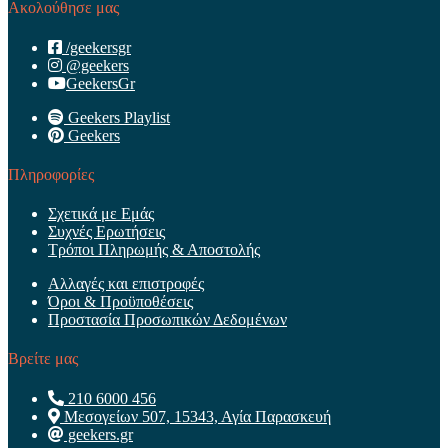
Ακολούθησε μας
/geekersgr
@geekers
GeekersGr
Geekers Playlist
Geekers
Πληροφορίες
Σχετικά με Εμάς
Συχνές Ερωτήσεις
Τρόποι Πληρωμής & Αποστολής
Αλλαγές και επιστροφές
Όροι & Προϋποθέσεις
Προστασία Προσωπικών Δεδομένων
Βρείτε μας
210 6000 456
Μεσογείων 507, 15343, Αγία Παρασκευή
geekers.gr