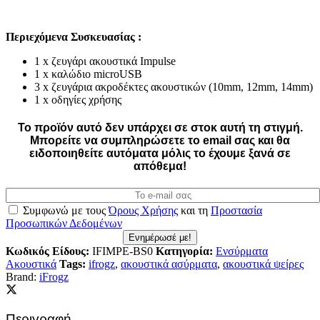
Περιεχόμενα Συσκευασίας :
1 x ζευγάρι ακουστικά Impulse
1 x καλώδιο microUSB
3 x ζευγάρια ακροδέκτες ακουστικών (10mm, 12mm, 14mm)
1 x οδηγίες χρήσης
Το προϊόν αυτό δεν υπάρχει σε στοκ αυτή τη στιγμή.
Mπορείτε να συμπληρώσετε το email σας και θα
ειδοποιηθείτε αυτόματα μόλις το έχουμε ξανά σε
απόθεμα!
Συμφωνώ με τους
Όρους Χρήσης
και τη
Προστασία
Προσωπικών Δεδομένων
Ενημέρωσέ με!
Κωδικός Είδους:
IFIMPE-BS0
Κατηγορία:
Ενσύρματα
Ακουστικά
Tags:
ifrogz
,
ακουστικά ασύρματα
,
ακουστικά ψείρες
Brand:
iFrogz
Περιγραφή