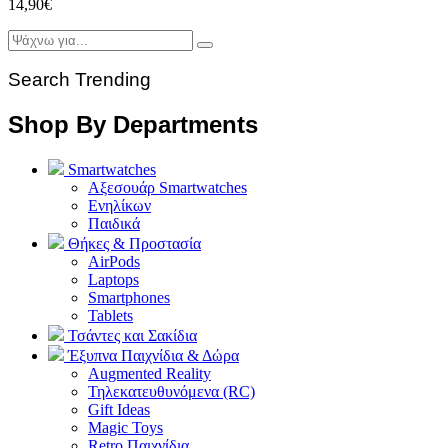
14,90
€
Search Trending
Shop By Departments
Smartwatches
Αξεσουάρ Smartwatches
Ενηλίκων
Παιδικά
Θήκες & Προστασία
AirPods
Laptops
Smartphones
Tablets
Τσάντες και Σακίδια
Έξυπνα Παιχνίδια & Δώρα
Augmented Reality
Τηλεκατευθυνόμενα (RC)
Gift Ideas
Magic Toys
Retro Παιχνίδια