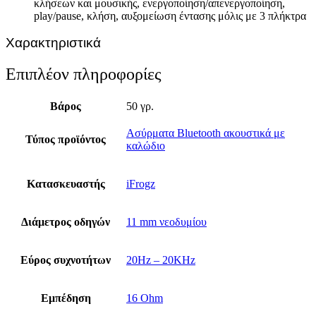
κλήσεων και μουσικής, ενεργοποίηση/απενεργοποίηση,
play/pause, κλήση, αυξομείωση έντασης μόλις με 3 πλήκτρα
Χαρακτηριστικά
Επιπλέον πληροφορίες
Βάρος
50 γρ.
Ασύρματα Bluetooth ακουστικά με
Τύπος προϊόντος
καλώδιο
Κατασκευαστής
iFrogz
Διάμετρος οδηγών
11 mm νεοδυμίου
Εύρος συχνοτήτων
20Hz – 20KHz
Εμπέδηση
16 Ohm