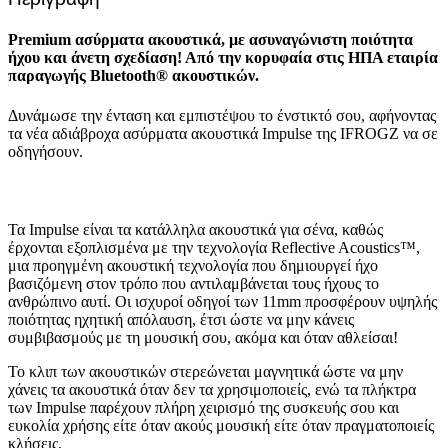
Premium ασύρματα ακουστικά, με ασυναγώνιστη ποιότητα
ήχου και άνετη σχεδίαση! Από την κορυφαία στις ΗΠΑ εταιρία
παραγωγής Bluetooth® ακουστικών.
Δυνάμωσε την ένταση και εμπιστέψου το ένστικτό σου, αφήνοντας
τα νέα αδιάβροχα ασύρματα ακουστικά Impulse της IFROGZ να σε
οδηγήσουν.
Τα Impulse είναι τα κατάλληλα ακουστικά για σένα, καθώς
έρχονται εξοπλισμένα με την τεχνολογία Reflective Acoustics™,
μια προηγμένη ακουστική τεχνολογία που δημιουργεί ήχο
βασιζόμενη στον τρόπο που αντιλαμβάνεται τους ήχους το
ανθρώπινο αυτί. Οι ισχυροί οδηγοί των 11mm προσφέρουν υψηλής
ποιότητας ηχητική απόλαυση, έτσι ώστε να μην κάνεις
συμβιβασμούς με τη μουσική σου, ακόμα και όταν αθλείσαι!
Το κλιπ των ακουστικών στερεώνεται μαγνητικά ώστε να μην
χάνεις τα ακουστικά όταν δεν τα χρησιμοποιείς, ενώ τα πλήκτρα
των Impulse παρέχουν πλήρη χειρισμό της συσκευής σου και
ευκολία χρήσης είτε όταν ακούς μουσική είτε όταν πραγματοποιείς
κλήσεις.