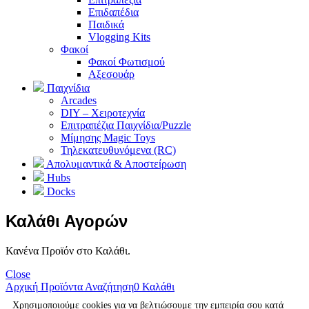
Επιδαπέδια
Παιδικά
Vlogging Kits
Φακοί
Φακοί Φωτισμού
Αξεσουάρ
Παιχνίδια
Arcades
DIY – Χειροτεχνία
Επιτραπέζια Παιχνίδια/Puzzle
Μίμησης Magic Toys
Τηλεκατευθυνόμενα (RC)
Απολυμαντικά & Αποστείρωση
Hubs
Docks
Καλάθι Αγορών
Κανένα Προϊόν στο Καλάθι.
Close
Αρχική
Προϊόντα
Αναζήτηση
0
Καλάθι
Χρησιμοποιούμε cookies για να βελτιώσουμε την εμπειρία σου κατά