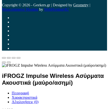
Copyright © 2026 - Geekers.gr | Designed by
Geometry
|
Woocommerce Hosting
by
WebHosting|4U
iFROGZ Impulse Wireless Ασύρματα
Ακουστικά (μαύρο/ασημί)
Περιγραφή
Χαρακτηριστικά
Αξιολογήσεις (0)