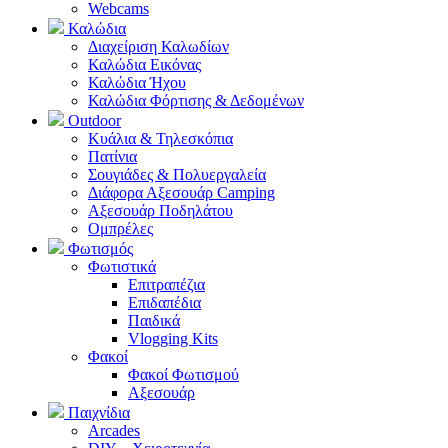
Webcams
Καλώδια
Διαχείριση Καλωδίων
Καλώδια Εικόνας
Καλώδια Ήχου
Καλώδια Φόρτισης & Δεδομένων
Outdoor
Κυάλια & Τηλεσκόπια
Πατίνια
Σουγιάδες & Πολυεργαλεία
Διάφορα Αξεσουάρ Camping
Αξεσουάρ Ποδηλάτου
Ομπρέλες
Φωτισμός
Φωτιστικά
Επιτραπέζια
Επιδαπέδια
Παιδικά
Vlogging Kits
Φακοί
Φακοί Φωτισμού
Αξεσουάρ
Παιχνίδια
Arcades