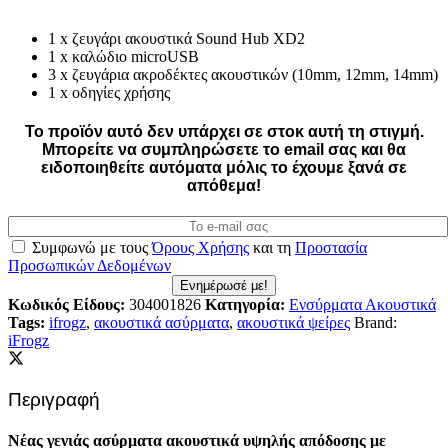
1 x ζευγάρι ακουστικά Sound Hub XD2
1 x καλώδιο microUSB
3 x ζευγάρια ακροδέκτες ακουστικών (10mm, 12mm, 14mm)
1 x οδηγίες χρήσης
Το προϊόν αυτό δεν υπάρχει σε στοκ αυτή τη στιγμή.
Mπορείτε να συμπληρώσετε το email σας και θα
ειδοποιηθείτε αυτόματα μόλις το έχουμε ξανά σε
απόθεμα!
Συμφωνώ με τους
Όρους Χρήσης
και τη
Προστασία
Προσωπικών Δεδομένων
Ενημέρωσέ με!
Κωδικός Είδους:
304001826
Κατηγορία:
Ενσύρματα Ακουστικά
Tags:
ifrogz
,
ακουστικά ασύρματα
,
ακουστικά ψείρες
Brand:
iFrogz
Περιγραφή
Νέας γενιάς ασύρματα ακουστικά υψηλής απόδοσης με