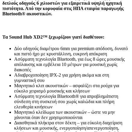
διπλούς οδηγούς 6 χιλιοστών για εξαιρετικά υψηλή ηχητική
πιστότητα. Από την κορυφαία στις ΗΠΑ εταιρία παραγωγής
Bluetooth® ακουστικών.
Τα Sound Hub XD2™ ξεχωρίζουν γιατί διαθέτουν:
Δύο οδηγούς διαμέτρου 6mm για premium απόδοση, δυνατό
και πιστό ήχο με κρυστάλλινη, ευκρινή απόκριση
Ασύρματη τεχνολογία Bluetooth, για έως 8 ώρες μουσικής
απόλαυσης και εμβέλεια 10 μέτρων για μουσική χωρίς
διακοπές
Αδιαβροχοποίηση IPX-2 για χρήση ακόμα και στη
γυμναστική σου
Μαγνητικό κλιπ ακουστικών – ασφαλίζει στα ρούχα για
εύκολο χειρισμό μουσικής και κλήσεων
Ασύρματη τεχνολογία Bluetooth® για απροβλημάτιστη
σύνδεση στη συσκευή σου χωρίς καλώδια και πλήρη
ελευθερία κινήσεων
Μαγνητικό κλείδωμα των ακουστικών – ώστε να μην
χάνονται όταν δεν χρησιμοποιούνται
Διαισθητικά πλήκτρα στον δέκτη – για εύκολη διαχείριση
κλήσεων και μουσικής, ενεργοποίηση/απενεργοποίηση,