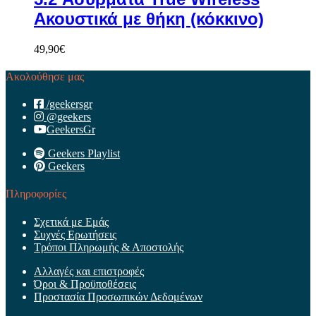
Ακουστικά με θήκη (κόκκινο)
49,90
€
Ακολούθησε μας
/geekersgr
@geekers
GeekersGr
Geekers Playlist
Geekers
Πληροφορίες
Σχετικά με Εμάς
Συχνές Ερωτήσεις
Τρόποι Πληρωμής & Αποστολής
Αλλαγές και επιστροφές
Όροι & Προϋποθέσεις
Προστασία Προσωπικών Δεδομένων