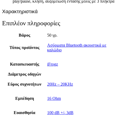
play/pause, κλήση, αυξομείωση έντασης μόλις με 3 πλήκτρα
Χαρακτηριστικά
Επιπλέον πληροφορίες
Βάρος
50 γρ.
Ασύρματα Bluetooth ακουστικά με
Τύπος προϊόντος
καλώδιο
Κατασκευαστής
iFrogz
Διάμετρος οδηγών
Εύρος συχνοτήτων
20Hz – 20KHz
Εμπέδηση
16 Ohm
Ευαισθησία
100 dB +/- 3dB