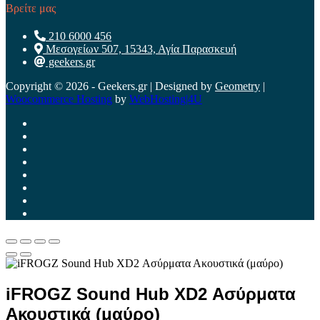
Βρείτε μας
210 6000 456
Μεσογείων 507, 15343, Αγία Παρασκευή
geekers.gr
Copyright © 2026 - Geekers.gr | Designed by
Geometry
|
Woocommerce Hosting
by
WebHosting|4U
iFROGZ Sound Hub XD2 Ασύρματα
Ακουστικά (μαύρο)