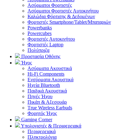
Aσύρματοι Φορτιστές
Ασύρματοι Φορτιστές Αυτοκινήτου
Καλώδια Φόρτισης & Δεδομένων
Φορτιστές Smartphone/Tablet/Μπαταριών
Powerbanks
Powercubes
Φορτιστές Αυτοκινήτου
Φορτιστές Laptop
Πολύπριζα
Προστασία Οθόνης
Ήχος
Ασύρματα Ακουστικά
Hi-Fi Components
Ενσύρματα Ακουστικά
Ηχεία Bluetooth
Παιδικά Ακουστικά
Πηγές Ήχου
Πικάπ & Αξεσουάρ
Τrue Wireless Earbuds
Φορητός Ήχος
Gaming Corner
Υπολογιστές & Περιφερειακά
Περιφερειακά
Πληκτρολόγια