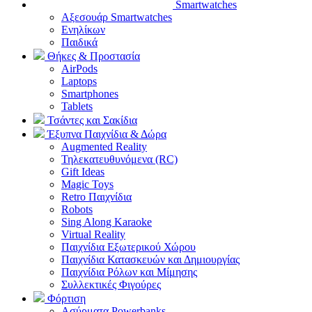
Smartwatches
Αξεσουάρ Smartwatches
Ενηλίκων
Παιδικά
Θήκες & Προστασία
AirPods
Laptops
Smartphones
Tablets
Τσάντες και Σακίδια
Έξυπνα Παιχνίδια & Δώρα
Augmented Reality
Τηλεκατευθυνόμενα (RC)
Gift Ideas
Magic Toys
Retro Παιχνίδια
Robots
Sing Along Karaoke
Virtual Reality
Παιχνίδια Εξωτερικού Χώρου
Παιχνίδια Κατασκευών και Δημιουργίας
Παιχνίδια Ρόλων και Μίμησης
Συλλεκτικές Φιγούρες
Φόρτιση
Ασύρματα Powerbanks